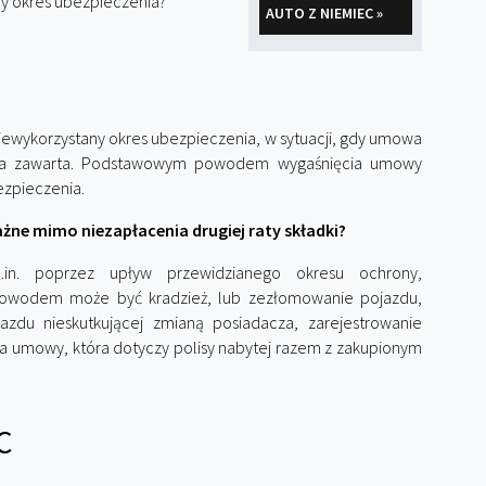
ny okres ubezpieczenia?
AUTO Z NIEMIEC »
niewykorzystany okres ubezpieczenia, w sytuacji, gdy umowa
ała zawarta. Podstawowym powodem wygaśnięcia umowy
ezpieczenia.
żne mimo niezapłacenia drugiej raty składki?
in. poprzez upływ przewidzianego okresu ochrony,
powodem może być kradzież, lub zezłomowanie pojazdu,
azdu nieskutkującej zmianą posiadacza, zarejestrowanie
ia umowy, która dotyczy polisy nabytej razem z zakupionym
C