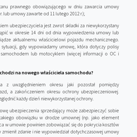
 stanu prawnego obowiązującego w dniu zawarcia umowy
. lub umowy zawarte od 11 lutego 2012 r.);
em ubezpieczyciela jest zwrot składki za niewykorzystany
stąpić w okresie 14 dni od dnia wypowiedzenia umowy lub
eniądze aktualnemu właścicielowi pojazdu mechanicznego.
w sytuacji, gdy wypowiadamy umowę, która dotyczy polisy
 samochodem lub motocyklem (więcej informacji o OC i
echodzi na nowego właściciela samochodu?
ona z uwzględnieniem okresu jaki pozostał pomiędzy
zd, a zakończeniem okresu ochrony ubezpieczeniowej.
ględnić każdy dzień niewykorzystanej ochrony.
owę ubezpieczenia sprzedający może zabezpieczyć sobie
 takiego obowiązku w drodze umownej (np. jako element
ca w umowie powinien zobowiązać się do pokrycia kosztów
yby zmienił zdanie i nie wypowiedział dotychczasowej umowy