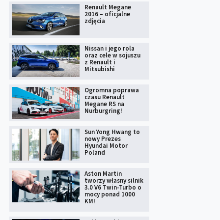
Renault Megane
2016 – oficjalne
zdjęcia
Nissan i jego rola
oraz cele w sojuszu
z Renault i
Mitsubishi
Ogromna poprawa
czasu Renault
Megane RS na
Nurburgring!
Sun Yong Hwang to
nowy Prezes
Hyundai Motor
Poland
Aston Martin
tworzy własny silnik
3.0 V6 Twin-Turbo o
mocy ponad 1000
KM!