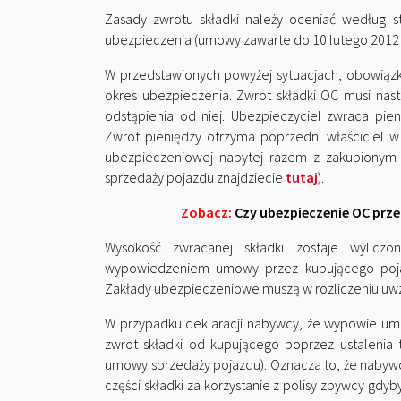
Zasady zwrotu składki należy oceniać według
ubezpieczenia (umowy zawarte do 10 lutego 2012 r
W przedstawionych powyżej sytuacjach, obowiązki
okres ubezpieczenia. Zwrot składki OC musi na
odstąpienia od niej. Ubezpieczyciel zwraca pi
Zwrot pieniędzy otrzyma poprzedni właściciel 
ubezpieczeniowej nabytej razem z zakupionym
sprzedaży pojazdu znajdziecie
tutaj
).
Zobacz:
Czy ubezpieczenie OC prz
Wysokość zwracanej składki zostaje wylicz
wypowiedzeniem umowy przez kupującego poja
Zakłady ubezpieczeniowe muszą w rozliczeniu uwz
W przypadku deklaracji nabywcy, że wypowie um
zwrot składki od kupującego poprzez ustalenia
umowy sprzedaży pojazdu). Oznacza to, że nabyw
części składki za korzystanie z polisy zbywcy gd