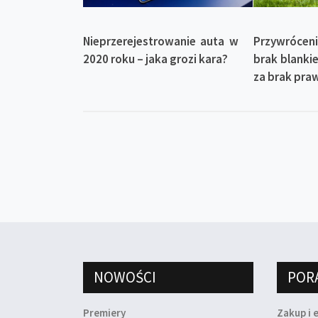
Nieprzerejestrowanie auta w
Przywróce
2020 roku – jaka grozi kara?
brak blankie
za brak pra
NOWOŚCI
POR
Premiery
Zakup i 