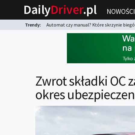
Daily
Driver
.pl
NOWOŚCI
Trendy:
Automat czy manual? Które skrzynie biegów
karnych?
Zwrot składki OC 
okres ubezpieczen