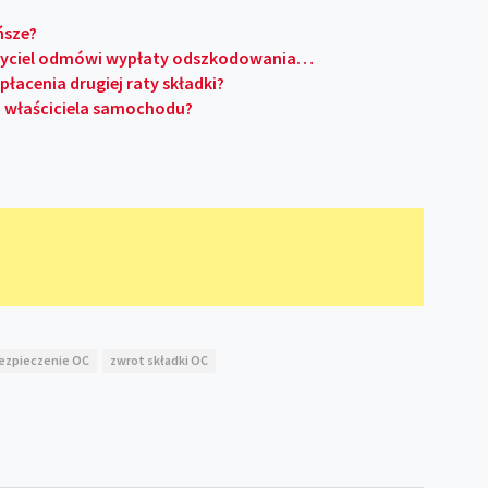
ńsze?
eczyciel odmówi wypłaty odszkodowania…
łacenia drugiej raty składki?
o właściciela samochodu?
ezpieczenie OC
zwrot składki OC