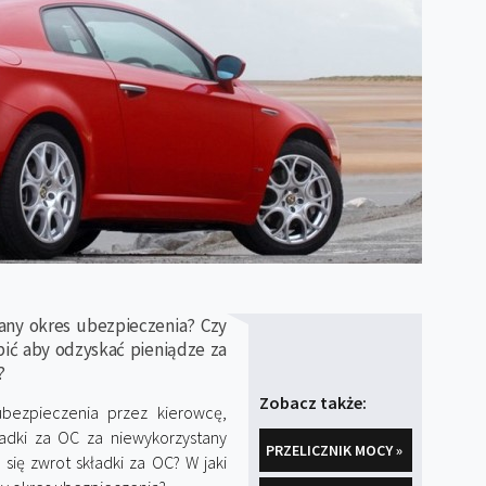
any okres ubezpieczenia? Czy
ić aby odzyskać pieniądze za
?
Zobacz także:
bezpieczenia przez kierowcę,
adki za OC za niewykorzystany
PRZELICZNIK MOCY »
się zwrot składki za OC? W jaki