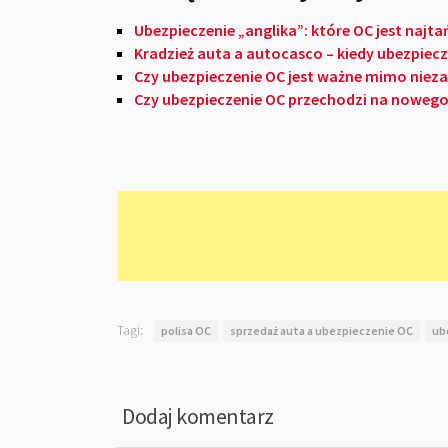
Ubezpieczenie „anglika”: które OC jest najta
Kradzież auta a autocasco – kiedy ubezpi
Czy ubezpieczenie OC jest ważne mimo niezap
Czy ubezpieczenie OC przechodzi na noweg
Tagi:
polisa OC
sprzedaż auta a ubezpieczenie OC
ub
Dodaj komentarz