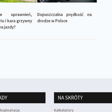
nie uprawnień,
Dopuszczalna prędkość na
tu i kara grzywny
drodze w Polsce
wa jazdy?
ADY
NA SKRÓTY
eksploatacja
Kalkulatory