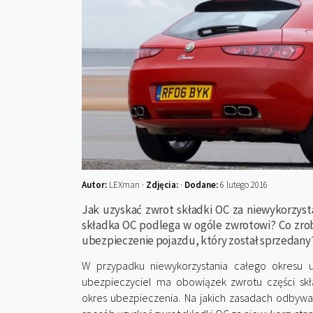
Autor:
LEXman ·
Zdjęcia:
·
Dodane:
6 lutego 2016
Jak uzyskać zwrot składki OC za niewykorzyst
składka OC podlega w ogóle zwrotowi? Co zrob
ubezpieczenie pojazdu, który został sprzedany
W przypadku niewykorzystania całego okresu u
ubezpieczyciel ma obowiązek zwrotu części skł
okres ubezpieczenia. Na jakich zasadach odbywa 