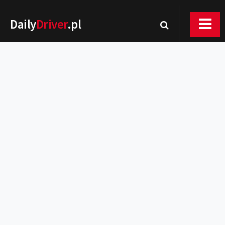
Daily
Driver
.pl
Nowości
Premiery
Rynek
Drogi
Zmiany w prawie
Wydarzenia
MOTORsport
Testy
Porady
Zakup i eksploatacja