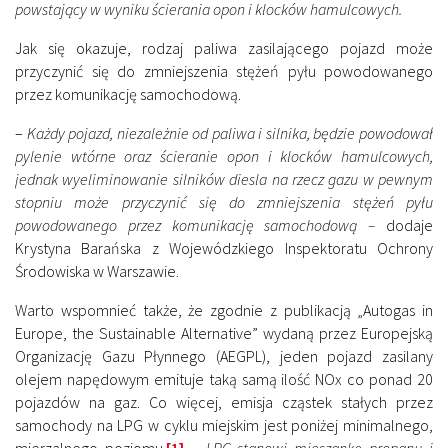
powstający w wyniku ścierania opon i klocków hamulcowych.
Jak się okazuje, rodzaj paliwa zasilającego pojazd może
przyczynić się do zmniejszenia stężeń pyłu powodowanego
przez komunikację samochodową.
–
Każdy pojazd, niezależnie od paliwa i silnika, będzie powodował
pylenie wtórne oraz ścieranie opon i klocków hamulcowych,
jednak wyeliminowanie silników diesla na rzecz gazu w pewnym
stopniu może przyczynić się do zmniejszenia stężeń pyłu
powodowanego przez komunikację samochodową –
dodaje
Krystyna Barańska z Wojewódzkiego Inspektoratu Ochrony
Środowiska w Warszawie.
Warto wspomnieć także, że zgodnie z publikacją „Autogas in
Europe, the Sustainable Alternative” wydaną przez Europejską
Organizację Gazu Płynnego (AEGPL), jeden pojazd zasilany
olejem napędowym emituje taką samą ilość NOx co ponad 20
pojazdów na gaz. Co więcej, emisja cząstek stałych przez
samochody na LPG w cyklu miejskim jest poniżej minimalnego,