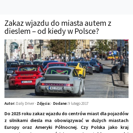
Technika
Prawo
Zakaz wjazdu do miasta autem z
Technika jazdy
dieslem – od kiedy w Polsce?
Oświetlenie
Kalkulatory
Przelicznik mocy
Auto z niemiec
Galerie
Autor:
Daily Driver ·
Zdjęcia:
·
Dodane:
9 lutego 2017
Do 2025 roku zakaz wjazdu do centrów miast dla pojazdów
z silnikami diesla ma obowiązywać w dużych miastach
Europy oraz Ameryki Północnej. Czy Polska jako kraj