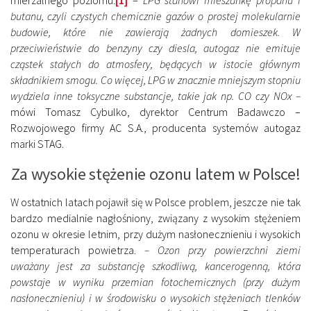
mierzalnego poziomu.
[1]
–
LPG stanowi mieszankę propanu i
butanu, czyli czystych chemicznie gazów o prostej molekularnie
budowie, które nie zawierają żadnych domieszek. W
przeciwieństwie do benzyny czy diesla, autogaz nie emituje
cząstek stałych do atmosfery, będących w istocie głównym
składnikiem smogu. Co więcej, LPG w znacznie mniejszym stopniu
wydziela inne toksyczne substancje, takie jak np. CO czy NOx –
mówi Tomasz Cybulko, dyrektor Centrum Badawczo –
Rozwojowego firmy AC S.A., producenta systemów autogaz
marki STAG.
Za wysokie stężenie ozonu latem w Polsce!
W ostatnich latach pojawił się w Polsce problem, jeszcze nie tak
bardzo medialnie nagłośniony, związany z wysokim stężeniem
ozonu w okresie letnim, przy dużym nasłonecznieniu i wysokich
temperaturach powietrza.
– Ozon przy powierzchni ziemi
uważany jest za substancję szkodliwą, kancerogenną, która
powstaje w wyniku przemian fotochemicznych (przy dużym
nasłonecznieniu) i w środowisku o wysokich stężeniach tlenków