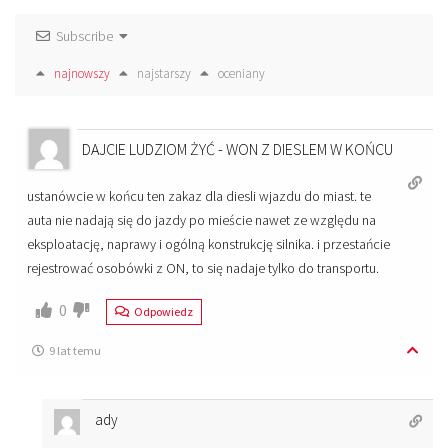
Subscribe
najnowszy
najstarszy
oceniany
DAJCIE LUDZIOM ŻYĆ - WON Z DIESLEM W KOŃCU
ustanówcie w końcu ten zakaz dla diesli wjazdu do miast. te
auta nie nadają się do jazdy po mieście nawet ze względu na
eksploatację, naprawy i ogólną konstrukcję silnika. i przestańcie
rejestrować osobówki z ON, to się nadaje tylko do transportu.
0
Odpowiedz
9 lat temu
ady