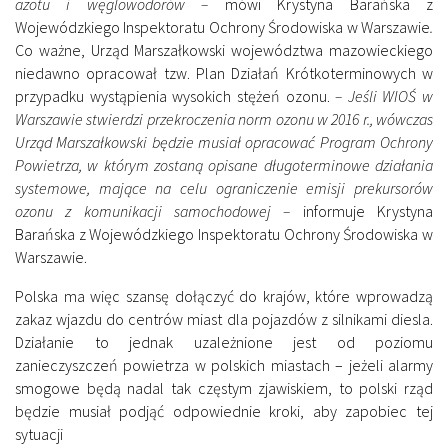
azotu i węglowodorów –
mówi Krystyna Barańska z
Wojewódzkiego Inspektoratu Ochrony Środowiska w Warszawie
.
Co ważne, Urząd Marszałkowski województwa mazowieckiego
niedawno opracował tzw. Plan Działań Krótkoterminowych w
przypadku wystąpienia wysokich stężeń ozonu.
– Jeśli WIOŚ w
Warszawie stwierdzi przekroczenia norm ozonu w 2016 r., wówczas
Urząd Marszałkowski będzie musiał opracować Program Ochrony
Powietrza, w którym zostaną opisane długoterminowe działania
systemowe, mające na celu ograniczenie emisji prekursorów
ozonu z komunikacji samochodowej –
informuje Krystyna
Barańska z Wojewódzkiego Inspektoratu Ochrony Środowiska w
Warszawie.
Polska ma więc szansę dołączyć do krajów, które wprowadzą
zakaz wjazdu do centrów miast dla pojazdów z silnikami diesla.
Działanie to jednak uzależnione jest od poziomu
zanieczyszczeń powietrza w polskich miastach – jeżeli alarmy
smogowe będą nadal tak częstym zjawiskiem, to polski rząd
będzie musiał podjąć odpowiednie kroki, aby zapobiec tej
sytuacji