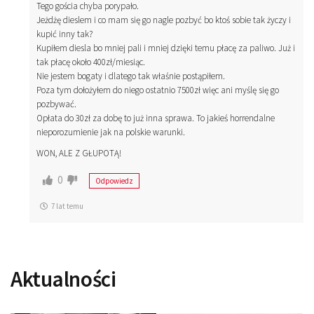
Tego gościa chyba porypało.
Jeżdżę dieslem i co mam się go nagle pozbyć bo ktoś sobie tak życzy i
kupić inny tak?
Kupiłem diesla bo mniej pali i mniej dzięki temu płacę za paliwo. Już i
tak płacę około 400zł/miesiąc.
Nie jestem bogaty i dlatego tak właśnie postąpiłem.
Poza tym dołożyłem do niego ostatnio 7500zł więc ani myślę się go
pozbywać.
Opłata do 30zł za dobę to już inna sprawa. To jakieś horrendalne
nieporozumienie jak na polskie warunki.
WON, ALE Z GŁUPOTĄ!
0
Odpowiedz
7 lat temu
Aktualności