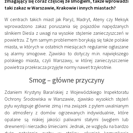
zmagający się coraz częściej ze smogiem, także wprowadzi
taki zakaz w Warszawie, Krakowie i innych miastach?
W centrach takich miast jak Paryż, Madryt, Ateny czy Meksyk
wprowadzono zakaz poruszania się pojazdów napędzanych
silnikiem Diesla z uwagi na wysokie stężenie zanieczyszczeń w
powietrzu. Z tym samym problemem borykają się także polskie
miasta, w których w ostatnich miesiącach regularnie ogłaszane
są alarmy smogowe. Zjawisko to dotyczy m.in. największego
polskiego miasta, czyli Warszawy, w której zanieczyszczenie
powietrza przekracza przyjęte normy nawet trzykrotnie.
Smog – główne przyczyny
Zdaniem Krystyny Barańskiej z Wojewódzkiego Inspektoratu
Ochrony Środowiska w Warszawie, zjawisko wysokich stężeń
pyłu występuje głównie zimą i ma związek z pyłem uwalnianym
do atmosfery z domów ogrzewanych indywidualnie, które
opalane są niskiej jakości paliwami stałymi (węglem lub
drewnem) i nierzadko śmieciami. Jednak, ze względu na bardzo
duże natężenie ruchu w stolicy, również komunikacja