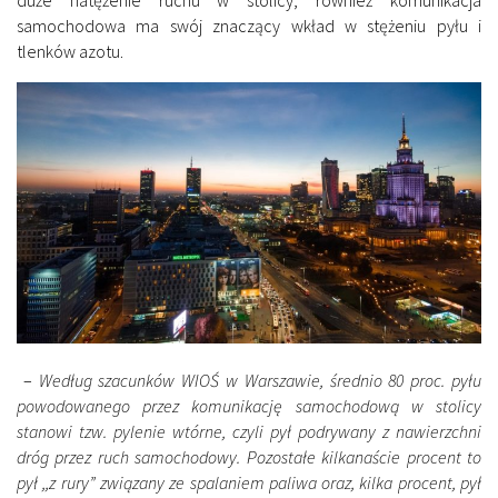
samochodowa ma swój znaczący wkład w stężeniu pyłu i
tlenków azotu.
–
Według szacunków WIOŚ w Warszawie, średnio 80 proc. pyłu
powodowanego przez komunikację samochodową w stolicy
stanowi tzw. pylenie wtórne, czyli pył podrywany z nawierzchni
dróg przez ruch samochodowy. Pozostałe kilkanaście procent to
pył ,,z rury” związany ze spalaniem paliwa oraz, kilka procent, pył