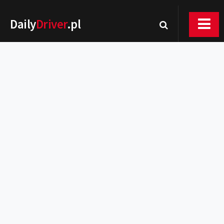
Daily
Driver
.pl
Nowości
Premiery
Rynek
Drogi
Zmiany w prawie
Wydarzenia
MOTORsport
Testy
Porady
Zakup i eksploatacja