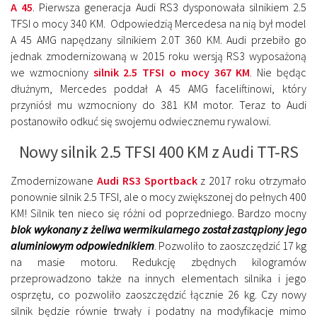
A 45
. Pierwsza generacja Audi RS3 dysponowała silnikiem 2.5
TFSI o mocy 340 KM. Odpowiedzią Mercedesa na nią był model
A 45 AMG napędzany silnikiem 2.0T 360 KM. Audi przebiło go
jednak zmodernizowaną w 2015 roku wersją RS3 wyposażoną
we wzmocniony
silnik 2.5 TFSI o mocy 367 KM
. Nie będąc
dłużnym, Mercedes poddał A 45 AMG faceliftinowi, który
przyniósł mu wzmocniony do 381 KM motor. Teraz to Audi
postanowiło odkuć się swojemu odwiecznemu rywalowi.
Nowy silnik 2.5 TFSI 400 KM z Audi TT-RS
Zmodernizowane
Audi RS3 Sportback
z 2017 roku otrzymało
ponownie silnik 2.5 TFSI, ale o mocy zwiększonej do pełnych 400
KM! Silnik ten nieco się różni od poprzedniego. Bardzo mocny
blok wykonany z żeliwa wermikularnego został zastąpiony jego
aluminiowym odpowiednikiem
. Pozwoliło to zaoszczędzić 17 kg
na masie motoru. Redukcję zbędnych kilogramów
przeprowadzono także na innych elementach silnika i jego
osprzętu, co pozwoliło zaoszczędzić łącznie 26 kg. Czy nowy
silnik będzie równie trwały i podatny na modyfikacje mimo