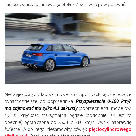
zastosowania aluminiowego bloku? Można w to powątpiewać.
Ale wyjeżdżając z fabryki, nowe RS3 Sportback będzie jeszcze
dynamiczniejsze od poprzednika.
Przyspieszenie 0-100 km/h
ma zajmować mu tylko 4,1 sekundy
(poprzedniemu modelowi
4,3 s)! Prędkość maksymalna będzie (podobnie jak jest to
obecnie) ograniczona do 250 lub 280 km/h. Wyniki naprawdę
świetne! A do tego niesamowity dźwięk
pięciocylindrowego
silnika Audi
. Posłuchajcie jak ten motor gra!