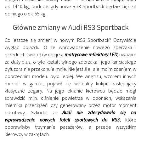
ok. 1440 kg, podczas gdy nowe RS3 Sportback będzie cięższe
od niego o ok. 55 kg.
Główne zmiany w Audi RS3 Sportback
Co jeszcze się zmieni w nowym RS3 Sportback? Oczywiście
wygląd pojazdu. O ile wprowadzenie nowego zderzaka i
przednich świateł (w opcji są
matrycowe reflektory LED
) uważam
za duży plus, o tyle kształt tylnego zderzaka i jego kanciastego
dyfuzora nie przekonuje mnie. Nie jest źle, ale moim zdaniem w
poprzednim modelu było lepiej. We wnętrzu, wzorem innych
modeli w gamie, pojawił się wirtualny kokpit zastępujący
klasyczne zegary. Na jego ekranie kierowca będzie mógł
sprawdzić m.in. ciśnienie powietrza w oponach, wskazania
miernika przeciążeń czy generowany przez motor moment
obrotowy. Szkoda, że
Audi nie zdecydowało się na
wprowadzenie nowych foteli sportowych do RS3
, które
poprawiłyby trzymanie pasażerów, a przede wszystkim
kierowcy w zakrętach.