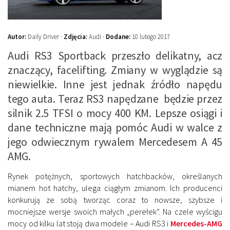
Autor:
Daily Driver ·
Zdjęcia:
Audi ·
Dodane:
10 lutego 2017
Audi RS3 Sportback przeszło delikatny, acz
znaczący, facelifting. Zmiany w wyglądzie są
niewielkie. Inne jest jednak źródło napędu
tego auta. Teraz RS3 napędzane będzie przez
silnik 2.5 TFSI o mocy 400 KM. Lepsze osiągi i
dane techniczne mają pomóc Audi w walce z
jego odwiecznym rywalem Mercedesem A 45
AMG.
Rynek potężnych, sportowych hatchbacków, określanych
mianem hot hatchy, ulega ciągłym zmianom. Ich producenci
konkurują ze sobą tworząc coraz to nowsze, szybsze i
mocniejsze wersje swoich małych „perełek”. Na czele wyścigu
mocy od kilku lat stoją dwa modele – Audi RS3 i
Mercedes-AMG