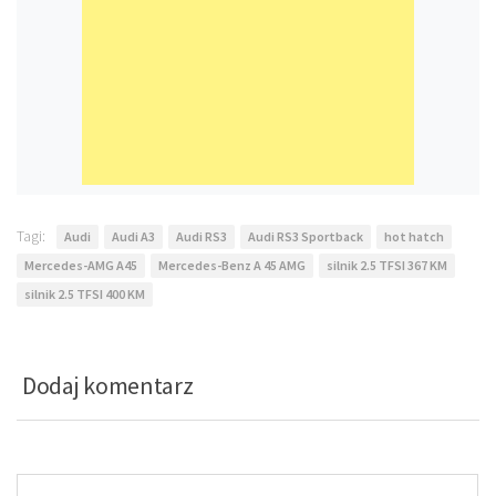
Tagi:
Audi
Audi A3
Audi RS3
Audi RS3 Sportback
hot hatch
Mercedes-AMG A45
Mercedes-Benz A 45 AMG
silnik 2.5 TFSI 367 KM
silnik 2.5 TFSI 400 KM
Dodaj komentarz