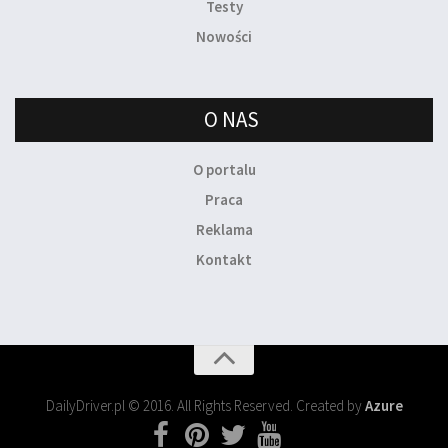
Testy
Nowości
O NAS
O portalu
Praca
Reklama
Kontakt
DailyDriver.pl © 2016. All Rights Reserved. Created by
Azure