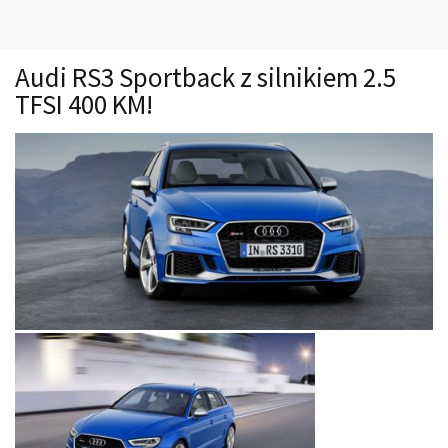
Technika
Prawo
Audi RS3 Sportback z silnikiem 2.5
Technika jazdy
TFSI 400 KM!
Oświetlenie
Kalkulatory
Przelicznik mocy
Auto z niemiec
Galerie