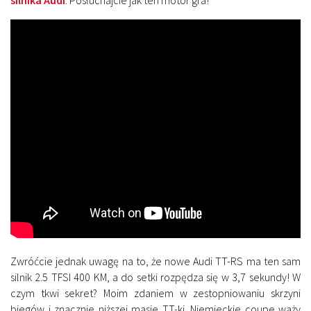
Zwróćcie jednak uwagę na to, że nowe Audi TT-RS ma ten sam
silnik 2.5 TFSI 400 KM, a do setki rozpędza się w 3,7 sekundy! W
czym tkwi sekret? Moim zdaniem w zestopniowaniu skrzyni
biegów i znacznie niższej masie TT-ki. Niemieckie coupe waży