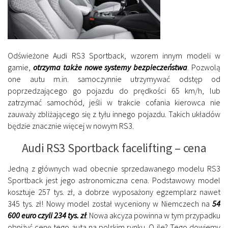
Odświeżone Audi RS3 Sportback, wzorem innym modeli w
gamie,
otrzyma także nowe systemy bezpieczeństwa
. Pozwolą
one autu m.in. samoczynnie utrzymywać odstęp od
poprzedzającego go pojazdu do prędkości 65 km/h, lub
zatrzymać samochód, jeśli w trakcie cofania kierowca nie
zauważy zbliżającego się z tyłu innego pojazdu. Takich układów
będzie znacznie więcej w nowym RS3.
Audi RS3 Sportback facelifting – cena
Jedną z głównych wad obecnie sprzedawanego modelu RS3
Sportback jest jego astronomiczna cena. Podstawowy model
kosztuje 257 tys. zł, a dobrze wyposażony egzemplarz nawet
345 tys. zł! Nowy model został wyceniony w Niemczech na
54
600 euro czyli 234 tys. zł
. Nowa akcyza powinna w tym przypadku
obniżyć cenę tego auta na polskim rynku. O ile? Tego dowiemy