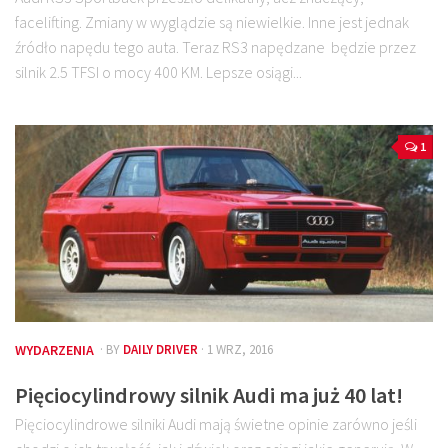
facelifting. Zmiany w wyglądzie są niewielkie. Inne jest jednak
źródło napędu tego auta. Teraz RS3 napędzane będzie przez
silnik 2.5 TFSI o mocy 400 KM. Lepsze osiągi...
1
WYDARZENIA
· BY
DAILY DRIVER
· 1 WRZ, 2016
Pięciocylindrowy silnik Audi ma już 40 lat!
Pięciocylindrowe silniki Audi mają świetne opinie zarówno jeśli