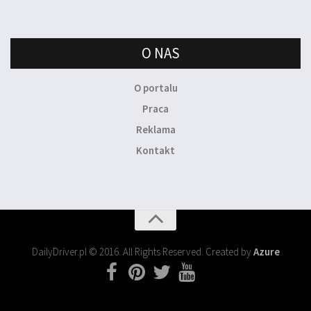
O NAS
O portalu
Praca
Reklama
Kontakt
DailyDriver.pl © 2016. All Rights Reserved. Created by
Azure