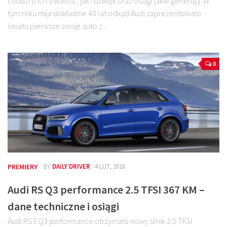
chodzi o ich trwałość, jak i dźwięk oraz osiągi jakie generują. W
tym roku mija dokładnie 40 lat odkąd Audi zaprezentowało
światu pierwsze swoje auto z...
0
PREMIERY
· BY
DAILY DRIVER
· 4 LUT, 2016
Audi RS Q3 performance 2.5 TFSI 367 KM –
dane techniczne i osiągi
Audi RS3 Q3 performance otrzymało nowy silnik 2.5 TFSI