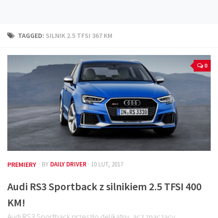
Technika
Prawo
TAGGED:
SILNIK 2.5 TFSI 367 KM
Technika jazdy
Oświetlenie
0
Kalkulatory
Przelicznik mocy
Auto z niemiec
Galerie
PREMIERY
· BY
DAILY DRIVER
· 10 LUT, 2017
Audi RS3 Sportback z silnikiem 2.5 TFSI 400
KM!
Audi RS3 Sportback przeszło delikatny, acz znaczący,