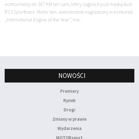
wzmocniony do 367 KM ten sam, który zagościł pod maską Audi
RS3 Sportback. Motor ten, wielokrotnie nagradzany w konkursie
„International Engine of the Year”, ma...
NOWOŚCI
Premiery
Rynek
Drogi
Zmiany w prawie
Wydarzenia
MOTORsport