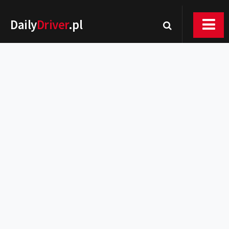
Daily
Driver
.pl
Nowości
Premiery
Rynek
Drogi
Zmiany w prawie
Wydarzenia
MOTORsport
Testy
Porady
Zakup i eksploatacja