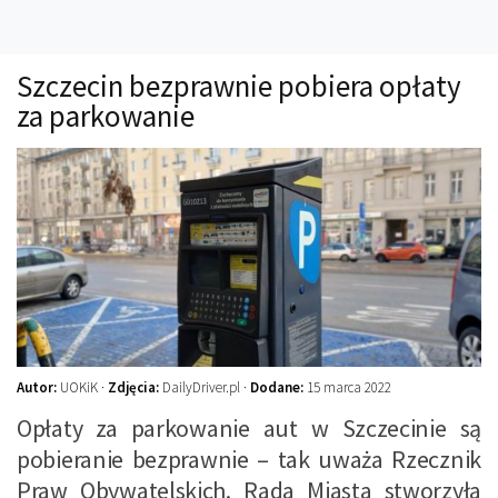
Technika
Prawo
Szczecin bezprawnie pobiera opłaty
Technika jazdy
za parkowanie
Oświetlenie
Kalkulatory
Przelicznik mocy
Auto z niemiec
Galerie
Autor:
UOKiK ·
Zdjęcia:
DailyDriver.pl ·
Dodane:
15 marca 2022
Opłaty za parkowanie aut w Szczecinie są
pobieranie bezprawnie – tak uważa Rzecznik
Praw Obywatelskich. Rada Miasta stworzyła