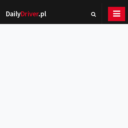
Daily
Driver
.pl
Nowości
Premiery
Rynek
Drogi
Zmiany w prawie
Wydarzenia
MOTORsport
Testy
Porady
Zakup i eksploatacja