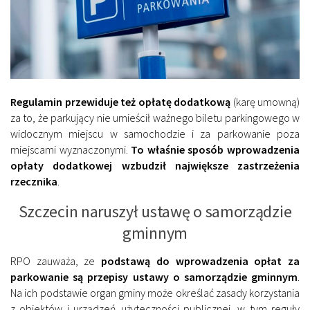
Regulamin przewiduje też opłatę dodatkową
(karę umowną)
za to, że parkujący nie umieścił ważnego biletu parkingowego w
widocznym miejscu w samochodzie i za parkowanie poza
miejscami wyznaczonymi.
To właśnie sposób wprowadzenia
opłaty dodatkowej wzbudził największe zastrzeżenia
rzecznika
.
Szczecin naruszył ustawę o samorządzie
gminnym
RPO zauważa, ze
podstawą do wprowadzenia opłat za
parkowanie są przepisy ustawy o samorządzie gminnym
.
Na ich podstawie organ gminy może określać zasady korzystania
z obiektów i urządzeń użyteczności publicznej, w tym reguły