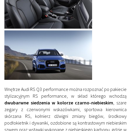
Wnętrze Audi RS Q3 performance można rozpoznać po pakiecie
stylizacyjnym RS performance, w skład którego wchodzą
dwubarwne siedzenia w kolorze czarno-niebieskim
, szare
zegary z czerwonymi wskazówkami, sportowa kierownica
skórzana RS, kołnierz dźwigni zmiany biegów, środkowy
podłokietnik i dywaniki, ozdobione są kontrastowym niebieskim
szwem oraz wstawki wykonane z niebieskiego karbonu, gdzie w