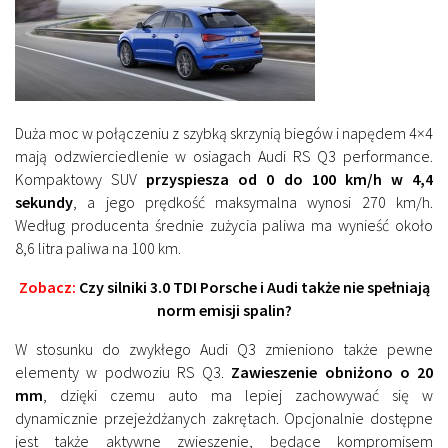
Duża moc w połączeniu z szybką skrzynią biegów i napędem 4×4
mają odzwierciedlenie w osiagach Audi RS Q3 performance.
K
ompaktowy SUV
przyspiesza od 0 do 100 km/h w 4,4
sekundy
, a jego prędkość maksymalna wynosi 270 km/h.
Według producenta średnie zużycia paliwa ma wynieść około
8,6 litra paliwa na 100 km.
Zobacz:
Czy silniki 3.0 TDI Porsche i Audi także nie spełniają
norm emisji spalin?
W stosunku do zwykłego Audi Q3 zmieniono także pewne
elementy w podwoziu RS Q3.
Zawieszenie obniżono o 20
mm
, dzięki czemu auto ma lepiej zachowywać się w
dynamicznie przejeżdżanych zakrętach. Opcjonalnie dostępne
jest także aktywne zwieszenie, będące kompromisem