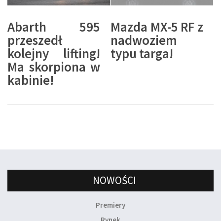
Abarth 595
Mazda MX-5 RF z
przeszedł
nadwoziem
kolejny lifting!
typu targa!
Ma skorpiona w
kabinie!
NOWOŚCI
Premiery
Rynek