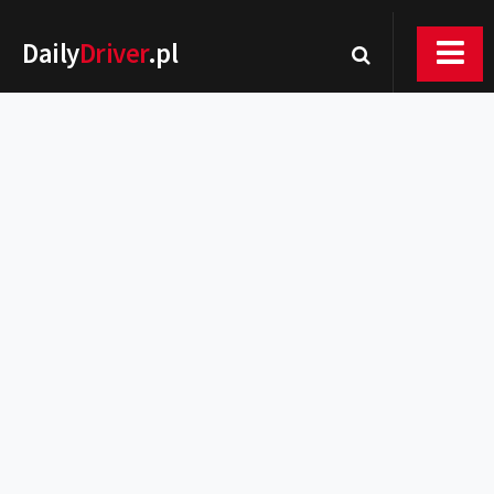
Daily
Driver
.pl
Nowości
Premiery
Rynek
Drogi
Zmiany w prawie
Wydarzenia
MOTORsport
Testy
Porady
Zakup i eksploatacja