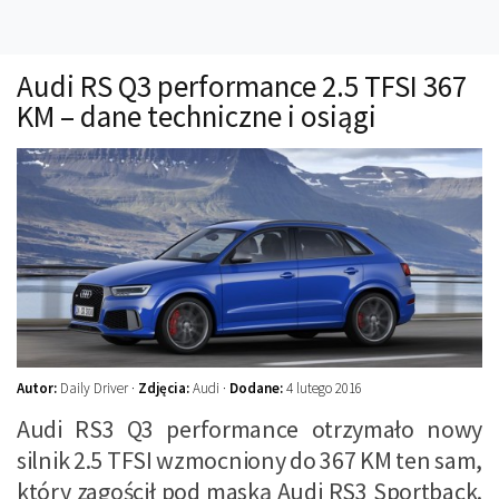
Technika
Prawo
Audi RS Q3 performance 2.5 TFSI 367
Technika jazdy
KM – dane techniczne i osiągi
Oświetlenie
Kalkulatory
Przelicznik mocy
Auto z niemiec
Galerie
Autor:
Daily Driver ·
Zdjęcia:
Audi ·
Dodane:
4 lutego 2016
Audi RS3 Q3 performance otrzymało nowy
silnik 2.5 TFSI wzmocniony do 367 KM ten sam,
który zagościł pod maską Audi RS3 Sportback.