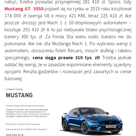
nabyć, trzeba posiadać przynajmniej 281 410 zł. Sporo. Gdy
Mustang GT S550
pojawił się na rynku w 2015 roku kosztował
178 000 zł (wersja V8 o mocy 421 KM), teraz 225 410 zł. Ale
jeszcze droższy jest Mach 1 z 10-stopniowyym automatem –
kosztuje 291 410 zł! A to już niebywale blisko psychologicznej
bariery 300 tys. zł. Za Forda. Dla wielu osób, bariera nie do
pokonania. Ale nie dla Mustanga Mach 1. Po wybraniu wersji z
automatem, dorzuceniu foteli Recaro, innych alufelg i lakieru
specjalnego,
cena sięga prawie 310 tys. zł!
Trzeba jednak
oddać tej wersji, że w zasadzie wspomniane elementy są jedyny
opcjami. Reszta gadżetów i rozwiązań jest zawartych w cenie
bazowej.