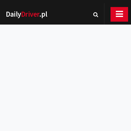
Daily
Driver
.pl
Nowości
Premiery
Rynek
Drogi
Zmiany w prawie
Wydarzenia
MOTORsport
Testy
Porady
Zakup i eksploatacja