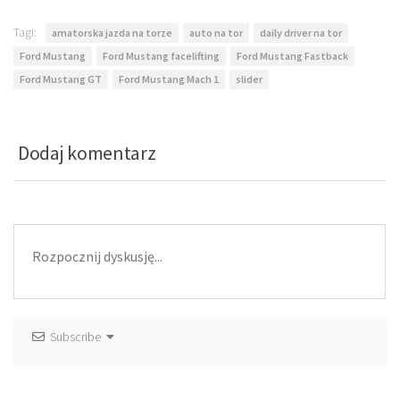
Tagi:
amatorska jazda na torze
auto na tor
daily driver na tor
Ford Mustang
Ford Mustang facelifting
Ford Mustang Fastback
Ford Mustang GT
Ford Mustang Mach 1
slider
Dodaj komentarz
Subscribe