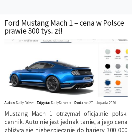
Technika
Prawo
Ford Mustang Mach 1 – cena w Polsce
Technika jazdy
prawie 300 tys. zł!
Oświetlenie
Kalkulatory
Przelicznik mocy
Auto z niemiec
Galerie
Autor:
Daily Driver ·
Zdjęcia:
DailyDriver.pl ·
Dodane:
27 listopada 2020
Mustang Mach 1 otrzymał oficjalnie polski
cennik. Auto nie jest jednak tanie, a jego cena
zbliżyła się niebezpiecznie do bariery 300 000