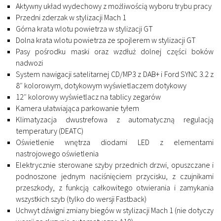
Aktywny układ wydechowy z możliwością wyboru trybu pracy
Przedni zderzak w stylizacji Mach 1
Górna krata wlotu powietrza w stylizacji GT
Dolna krata wlotu powietrza ze spojlerem w stylizacji GT
Pasy pośrodku maski oraz wzdłuż dolnej części boków
nadwozi
System nawigacji satelitarnej CD/MP3 z DAB+ i Ford SYNC 3.2 z
8″ kolorowym, dotykowym wyświetlaczem dotykowy
12″ kolorowy wyświetlacz na tablicy zegarów
Kamera ułatwiająca parkowanie tyłem
Klimatyzacja dwustrefowa z automatyczną regulacją
temperatury (DEATC)
Oświetlenie wnętrza diodami LED z elementami
nastrojowego oświetlenia
Elektrycznie sterowane szyby przednich drzwi, opuszczane i
podnoszone jednym naciśnięciem przycisku, z czujnikami
przeszkody, z funkcją całkowitego otwierania i zamykania
wszystkich szyb (tylko do wersji Fastback)
Uchwyt dźwigni zmiany biegów w stylizacji Mach 1 (nie dotyczy