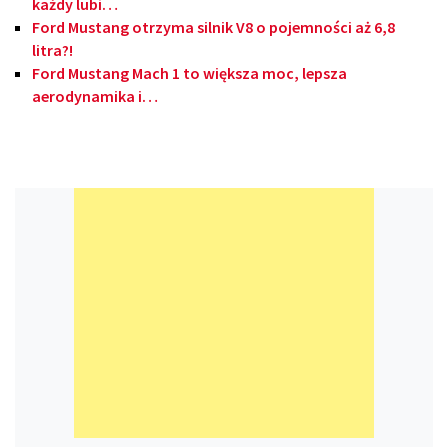
każdy lubi…
Ford Mustang otrzyma silnik V8 o pojemności aż 6,8
litra?!
Ford Mustang Mach 1 to większa moc, lepsza
aerodynamika i…