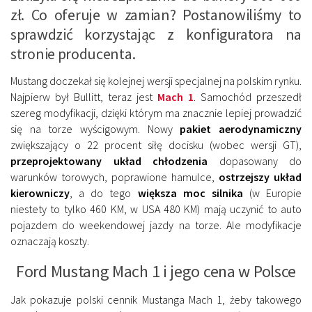
zł. Co oferuje w zamian? Postanowiliśmy to
sprawdzić korzystając z konfiguratora na
stronie producenta.
Mustang doczekał się kolejnej wersji specjalnej na polskim rynku.
Najpierw był Bullitt, teraz jest
Mach 1
. Samochód przeszedł
szereg modyfikacji, dzięki którym ma znacznie lepiej prowadzić
się na torze wyścigowym. Nowy
pakiet aerodynamiczny
zwiększający o 22 procent siłę docisku (wobec wersji GT),
przeprojektowany układ chłodzenia
dopasowany do
warunków torowych, poprawione hamulce,
ostrzejszy układ
kierowniczy
, a do tego
większa moc silnika
(w Europie
niestety to tylko 460 KM, w USA 480 KM) mają uczynić to auto
pojazdem do weekendowej jazdy na torze. Ale modyfikacje
oznaczają koszty.
Ford Mustang Mach 1 i jego cena w Polsce
Jak pokazuje polski cennik Mustanga Mach 1, żeby takowego