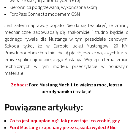
wersji ze skrzynią automatyczną A10)
Kierownica podgrzewana, wykończona skórą
FordPass Connect z modemem GSM
Jest zatem naprawdę bogato. Nie da się też ukryć, że zmiany
mechaniczne zapowiadają się znakomicie i trudno będzie o
godnego rywala dla Mustanga w tym przedziale cenowym.
Szkoda tylko, że w Europie ucięli Mustangowi 20 KM.
Prawdopodobnie Ford nie chciał płacić jeszcze większych kar za
emisję spalin najmocniejszego Mustanga. Więcej na temat zmian
technicznych w tym modelu przeczytacie w poniższym
materiale:
Zobacz:
Ford Mustang Mach 1 to większa moc, lepsza
aerodynamika i trakcja!
Powiązane artykuły:
Co to jest aquaplaning? Jak powstaje i co zrobić, gdy…
Ford Mustang i zapchany przez sąsiada wydech! Nie