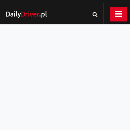
Daily
Driver
.pl
Nowości
Premiery
Rynek
Drogi
Zmiany w prawie
Wydarzenia
MOTORsport
Testy
Porady
Zakup i eksploatacja