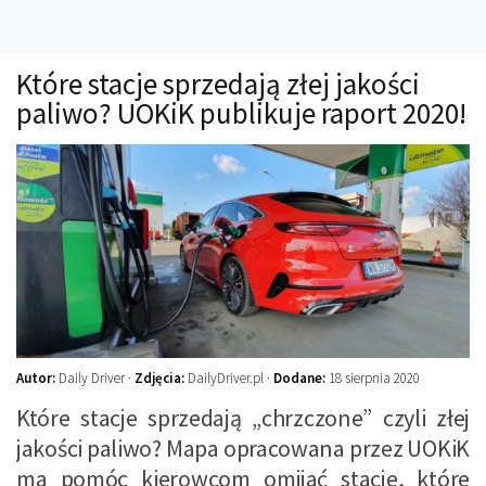
Technika
Prawo
Które stacje sprzedają złej jakości
Technika jazdy
paliwo? UOKiK publikuje raport 2020!
Oświetlenie
Kalkulatory
Przelicznik mocy
Auto z niemiec
Galerie
Autor:
Daily Driver ·
Zdjęcia:
DailyDriver.pl ·
Dodane:
18 sierpnia 2020
Które stacje sprzedają „chrzczone” czyli złej
jakości paliwo? Mapa opracowana przez UOKiK
ma pomóc kierowcom omijać stacje, które