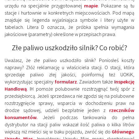
urzędu na specjalnie przygotowanej
mapie
. Pokazane są tu
stacje i hurtownie w konkretnych miejscowościach. Pod mapą
znajduje się legenda wyjaśniająca symbole i litery użyte w
tabelach. Litera D oznacza, że próbka spełnia wymagania
jakościowe (parametry) określone w przepisach prawa.
Złe paliwo uszkodziło silnik? Co robić?
Uważasz, że złe paliwo uszkodziło silnik? Poniosłeś koszty
naprawy? Złóż reklamację u właściciela stacji. O stacji, która
sprzedaje paliwo złej jakości, poinformuj też UOKiK,
wykorzystując specjalny
formularz
. Zawiadom także
Inspekcję
Handlową
. IH pomoże polubownie rozstrzygnąć twój spór z
przedsiębiorcą. Jeżeli sprzedawca nie zgodzi się na polubowne
rozstrzygnięcie sprawy, wsparcia w dochodzeniu praw na
drodze sądowej, udzieli bezpłatnie jeden z
rzeczników
konsumentów.
Jeżeli podczas tankowania do pełna
dystrybutor na stacji paliw wskazał ilość paliwa o kilka litrów
większą niż mieści się w baku pojazdu, zwróć się do
Głównego
Urzędu Miar
. Inspektorzy Urzędu Miar mogą skontrolować