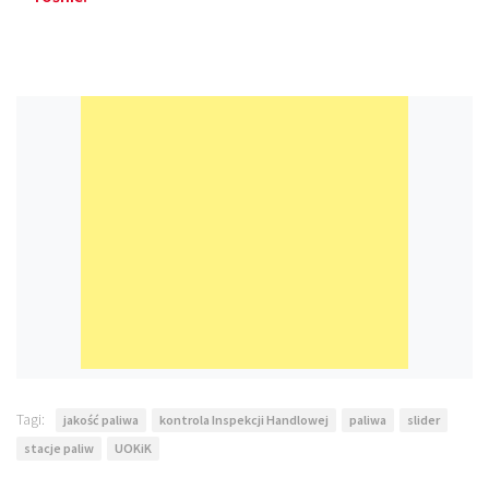
Tagi:
jakość paliwa
kontrola Inspekcji Handlowej
paliwa
slider
stacje paliw
UOKiK