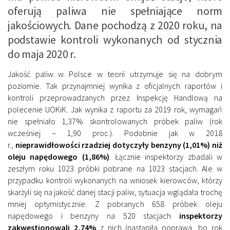
oferują paliwa nie spełniające norm
jakościowych. Dane pochodzą z 2020 roku, na
podstawie kontroli wykonanych od stycznia
do maja 2020 r.
Jakość paliw w Polsce w teorii utrzymuje się na dobrym
poziomie. Tak przynajmniej wynika z oficjalnych raportów i
kontroli przeprowadzanych przez Inspekcję Handlową na
polecenie UOKiK. Jak wynika z raportu za 2019 rok, wymagań
nie spełniało 1,37% skontrolowanych próbek paliw (rok
wcześniej – 1,90 proc.). Podobnie jak w 2018
r.,
nieprawidłowości rzadziej dotyczyły benzyny (1,01%) niż
oleju napędowego (1,86%)
. Łącznie inspektorzy zbadali w
zeszłym roku 1023 próbki pobrane na 1023 stacjach. Ale w
przypadku kontroli wykonanych na wniosek kierowców, którzy
skarżyli się na jakość danej stacji paliw, sytuacja wglądała trochę
mniej optymistycznie. Z pobranych 658 próbek oleju
napędowego i benzyny na 520 stacjach
inspektorzy
zakwestionowali 2,74%
z nich (nastąpiła poprawa, bo rok