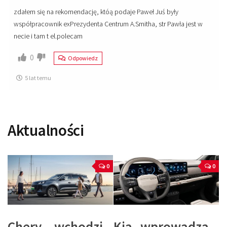
zdałem się na rekomendację, któą podaje Paweł Juś były
współpracownik exPrezydenta Centrum A.Smitha, str Pawła jest w
necie i tam t el.polecam
0
Odpowiedz
5 lat temu
Aktualności
0
0
Chery wchodzi
Kia wprowadza