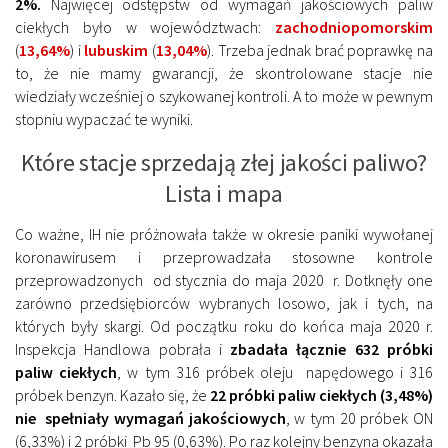
2%.
Najwięcej odstępstw od wymagań jakościowych paliw
ciekłych było w województwach:
zachodniopomorskim
(
13,64%
) i
lubuskim
(
13,04%
). Trzeba jednak brać poprawkę na
to, że nie mamy gwarancji, że skontrolowane stacje nie
wiedziały wcześniej o szykowanej kontroli. A to może w pewnym
stopniu wypaczać te wyniki.
Które stacje sprzedają złej jakości paliwo?
Lista i mapa
Co ważne, IH nie próżnowała także w okresie paniki wywołanej
koronawirusem i przeprowadzała stosowne kontrole
przeprowadzonych od stycznia do maja 2020 r. Dotknęły one
zarówno przedsiębiorców wybranych losowo, jak i tych, na
których były skargi. Od początku roku do końca maja 2020 r.
Inspekcja Handlowa pobrała i
zbadała łącznie 632 próbki
paliw ciekłych
, w tym 316 próbek oleju napędowego i 316
próbek benzyn. Kazało się, że
22 próbki paliw ciekłych (3,48%)
nie spełniały wymagań jakościowych
, w tym 20 próbek ON
(6,33%) i 2 próbki Pb 95 (0,63%). Po raz kolejny benzyna okazała