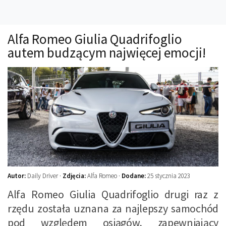
Technika
Prawo
Alfa Romeo Giulia Quadrifoglio
Technika jazdy
autem budzącym najwięcej emocji!
Oświetlenie
Kalkulatory
Przelicznik mocy
Auto z niemiec
Galerie
Autor:
Daily Driver ·
Zdjęcia:
Alfa Romeo ·
Dodane:
25 stycznia 2023
Alfa Romeo Giulia Quadrifoglio drugi raz z
rzędu została uznana za najlepszy samochód
pod względem osiągów, zapewniający