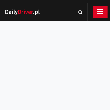
Daily
Driver
.pl
Nowości
Premiery
Rynek
Drogi
Zmiany w prawie
Wydarzenia
MOTORsport
Testy
Porady
Zakup i eksploatacja