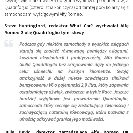
zwycięstwie marka weszła do grona wybitnych producentów, a
Quadrifoglio (czterolistna koniczyna) od tamtej pory kojarzy się z
samochodami wyścigowymi Alfy Romeo.
Steve Huntingford, redaktor What Car? wychwalał Alfę
Romeo Giulię Quadrifoglio tymi słowy
:
Podczas gdy niektóre samochody o wysokich osiągach
starają się znaleźć równowagę pomiędzy osiągami,
kosztami eksploatacji i praktycznością, Alfa Romeo
Giulia Quadrifoglio bez skrępowania dąży do jednego
celu: uśmiechu na każdym kilometrze. Swoją
atrakcyjność w dużej mierze zawdzięcza silnikowi
benzynowemu V6 o pojemności 2,9 litra, który zapewnia
oszałamiający dźwięk, zwłaszcza w trybie Race. Jeszcze
bardziej wyjątkowe jest prowadzenie Quadrifoglio,
samochodu który cechuje się zaskakującą zwinnością i
zachwycającą naturalną równowagą, która pozwala z
ufnością odkrywać granice jego możliwości.
Julie David, dyrektor zarządzająca Alfy Romeo UK