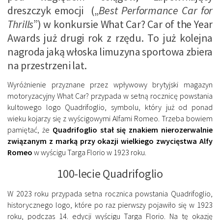
dreszczyk emocji („
Best Performance Car for
Thrills
”) w konkursie What Car? Car of the Year
Awards już drugi rok z rzędu. To już kolejna
nagroda jaką włoska limuzyna sportowa zbiera
na przestrzeni lat.
Wyróżnienie przyznane przez wpływowy brytyjski magazyn
motoryzacyjny What Car? przypada w setną rocznicę powstania
kultowego logo Quadrifoglio, symbolu, który już od ponad
wieku kojarzy się z wyścigowymi Alfami Romeo. Trzeba bowiem
pamiętać, że
Quadrifoglio stał się znakiem nierozerwalnie
związanym z marką przy okazji wielkiego zwycięstwa Alfy
Romeo
w wyścigu Targa Florio w 1923 roku.
100-lecie Quadrifoglio
W 2023 roku przypada setna rocznica powstania Quadrifoglio,
historycznego logo, które po raz pierwszy pojawiło się w 1923
roku, podczas 14. edycji wyścigu Targa Florio. Na tę okazję