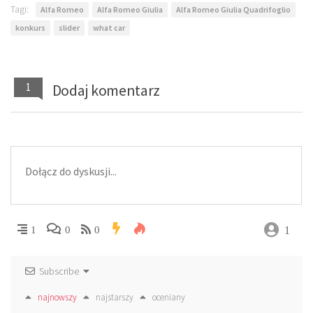
Tagi:
Alfa Romeo
Alfa Romeo Giulia
Alfa Romeo Giulia Quadrifoglio
konkurs
slider
what car
1
Dodaj komentarz
1
1
0
0
Subscribe
najnowszy
najstarszy
oceniany