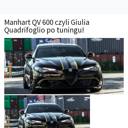
Technika
Prawo
Manhart QV 600 czyli Giulia
Technika jazdy
Quadrifoglio po tuningu!
Oświetlenie
Kalkulatory
Przelicznik mocy
Auto z niemiec
Galerie