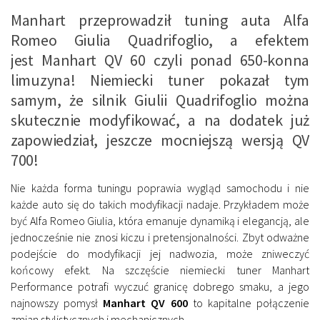
Manhart przeprowadził tuning auta Alfa
Romeo Giulia Quadrifoglio, a efektem
jest Manhart QV 60 czyli ponad 650-konna
limuzyna! Niemiecki tuner pokazał tym
samym, że silnik Giulii Quadrifoglio można
skutecznie modyfikować, a na dodatek już
zapowiedział, jeszcze mocniejszą wersją QV
700!
Nie każda forma tuningu poprawia wygląd samochodu i nie
każde auto się do takich modyfikacji nadaje. Przykładem może
być Alfa Romeo Giulia, która emanuje dynamiką i elegancją, ale
jednocześnie nie znosi kiczu i pretensjonalności. Zbyt odważne
podejście do modyfikacji jej nadwozia, może zniweczyć
końcowy efekt. Na szczęście niemiecki tuner Manhart
Performance potrafi wyczuć granicę dobrego smaku, a jego
najnowszy pomysł
Manhart QV 600
to kapitalne połączenie
zmian stylistycznych i mechanicznych.