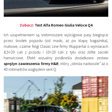
Zobacz:
Test Alfa Romeo Giulia Veloce Q4
Ich uzupełnieniem są srebrnoszare wyścigowe pasy biegnące
przez środek pojazdu (od maski, aż po klapę bagażnika),
matowe, czarne felgi Classic Line firmy Wuppertal o wymiarach
8,5×20 cali z przodu i 10×20 cali z tyłu oraz żółte zaciski
hamulcowe. Efekt wizualny podkreśla dodatkowo zestaw
sprężyn zawieszenia firmy H&R
, który „obniża nadwozie” aż o
40 milimetrów względem serii Q.