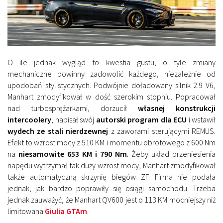
O ile jednak wygląd to kwestia gustu, o tyle zmiany
mechaniczne powinny zadowolić każdego, niezależnie od
upodobań stylistycznych. Podwójnie doładowany silnik 2.9 V6,
Manhart zmodyfikował w dość szerokim stopniu. Popracował
nad turbosprężarkami, dorzucił
własnej konstrukcji
intercoolery
, napisał swój
autorski program dla ECU
i wstawił
wydech ze stali nierdzewnej
z zaworami sterującymi REMUS.
Efekt to wzrost mocy z 510 KM i momentu obrotowego z 600 Nm
na
niesamowite 653 KM i 790 Nm
. Żeby układ przeniesienia
napędu wytrzymał tak duży wzrost mocy, Manhart zmodyfikował
także automatyczną skrzynię biegów ZF. Firma nie podała
jednak, jak bardzo poprawiły się osiągi samochodu. Trzeba
jednak zauważyć, że Manhart QV600 jest o 113 KM mocniejszy niż
limitowana
Giulia GTAm
.