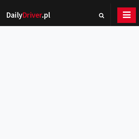
Daily
Driver
.pl
Nowości
Premiery
Rynek
Drogi
Zmiany w prawie
Wydarzenia
MOTORsport
Testy
Porady
Zakup i eksploatacja