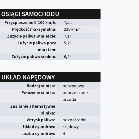
OSIĄGI SAMOCHODU
Przyspieszenie 0-100 km/h:
7,5 s
Prędkość maksymalna:
230 km/h
Zużycie paliwa w mieście:
7,1 l
Zużycie paliwa poza
5,7 l
miastem:
Zużycie paliwa średnio:
6,2 l
UKŁAD NAPĘDOWY
Rodzaj silnika:
benzynowy
Położenie silnika:
poprzeczne z
przodu
Zasilanie alternatywne
silnika:
Wtrysk paliwa:
bezpośredni
Układ cylindrów:
rzędowy
Liczba cylindrów:
4