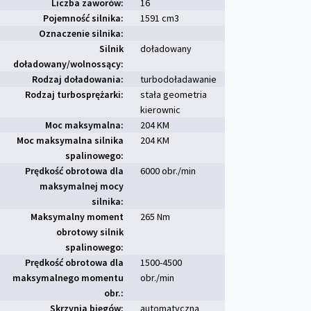
Liczba zaworów:
16
Pojemność silnika:
1591 cm
3
Oznaczenie silnika:
Silnik
doładowany
doładowany/wolnossący:
Rodzaj doładowania:
turbodoładawanie
Rodzaj turbosprężarki:
stała geometria
kierownic
Moc maksymalna:
204 KM
Moc maksymalna silnika
204 KM
spalinowego:
Prędkość obrotowa dla
6000 obr./min
maksymalnej mocy
silnika:
Maksymalny moment
265 Nm
obrotowy silnik
spalinowego:
Prędkość obrotowa dla
1500-4500
maksymalnego momentu
obr./min
obr.:
Skrzynia biegów:
automatyczna