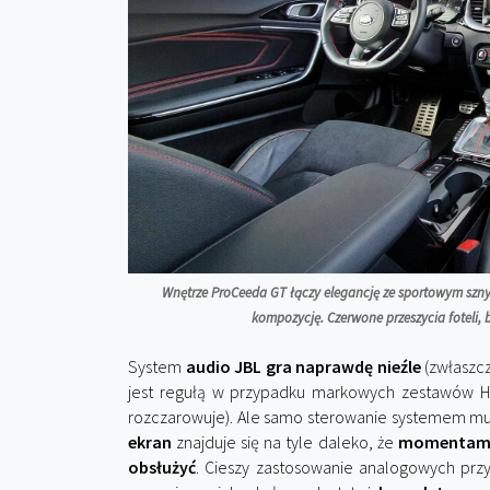
Wnętrze ProCeeda GT łączy elegancję ze sportowym szn
kompozycję. Czerwone przeszycia foteli,
System
audio JBL gra naprawdę nieźle
(zwłaszcz
jest regułą w przypadku markowych zestawów Hi
rozczarowuje). Ale samo sterowanie systemem m
ekran
znajduje się na tyle daleko, że
momentami t
obsłużyć
. Cieszy zastosowanie analogowych przy