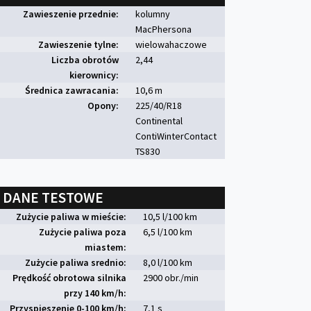
Zawieszenie przednie:
kolumny
MacPhersona
Zawieszenie tylne:
wielowahaczowe
Liczba obrotów
2,44
kierownicy:
Średnica zawracania:
10,6 m
Opony:
225/40/R18
Continental
ContiWinterContact
TS830
DANE TESTOWE
Zużycie paliwa w mieście:
10,5 l/100 km
Zużycie paliwa poza
6,5 l/100 km
miastem:
Zużycie paliwa srednio:
8,0 l/100 km
Prędkość obrotowa silnika
2900 obr./min
przy 140 km/h:
Przyspieszenie 0-100 km/h:
7,1 s