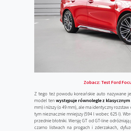
Zobacz:
Test Ford Focu
Z tego też powodu koreańskie auto nazywane je
model ten
występuje równolegle z klasyczny
mm) i niższy (o 49 mm), ale ma identyczny rozstaw 
tym nieznacznie mniejszy (594 l wobec 625 l). Wbr
przednie błotniki. Wersję GT od GT-line odróżnia
czarno listwach na progach i zderzakach, dyf