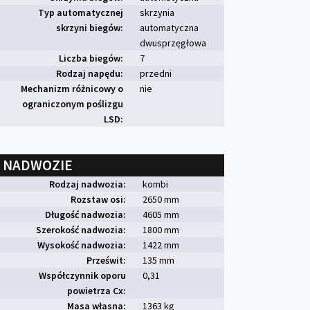
Typ automatycznej
skrzynia
skrzyni biegów:
automatyczna
dwusprzęgłowa
Liczba biegów:
7
Rodzaj napędu:
przedni
Mechanizm różnicowy o
nie
ograniczonym poślizgu
LSD:
NADWOZIE
Rodzaj nadwozia:
kombi
Rozstaw osi:
2650 mm
Długość nadwozia:
4605 mm
Szerokość nadwozia:
1800 mm
Wysokość nadwozia:
1422 mm
Prześwit:
135 mm
Współczynnik oporu
0,31
powietrza Cx:
Masa własna:
1363 kg