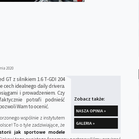
nia 2020
d GT z silnikiem 1.6 T-GDI 204
 cech idealnego daily drivera.
osiągami i prowadzeniem. Czy
Zobacz także:
aktycznie potrafi podnieść
pozwoli Wam to ocenić.
NASZA OPINIA »
orzonego wspólnie z instytutem
GALERIA »
lsce! To o tyle zadziwiające, że
storii jak sportowe modele