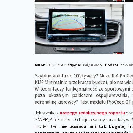
Autor:
Daily Driver ·
Zdjęcia:
DailyDriver.pl ·
Dodane:
22 kwiet
Szybkie kombi do 100 tysięcy? Może KIA ProCee
KM? Minimalnie przekracza budżet, ale ma wiele
W teorii łączy funkcjonalność ze sportowymi 
poza okazałym pakietem ospojlerowania, f
adrenalinę kierowcy? Test modelu ProCeed GT 
Jak wynika z
naszego redakcyjnego raportu
stw
SAMAR, Kia ProCeed GT bije rekordy sprzedaży w Po
model ten
nie posiada ani tak bogatej hi