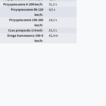
Przyspieszenie 0-200 km/h:
31,3 s
Przyspieszenie 80-120
4,5 s
km/h:
Przyspieszenie 100-200
24,2 s
km/h:
Czas przejazdu 1/4 mili:
15,3 s
Droga hamowania 100-0
42,4 m
km/h: