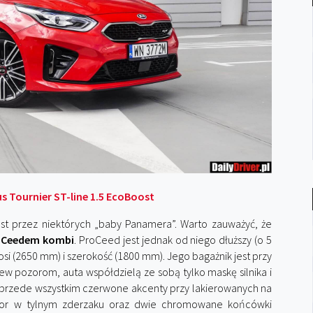
s Tournier ST-line 1.5 EcoBoost
st przez niektórych „baby Panamera”. Warto zauważyć, że
m Ceedem kombi
. ProCeed jest jednak od niego dłuższy (o 5
osi (2650 mm) i szerokość (1800 mm). Jego bagażnik jest przy
ew pozorom, auta współdzielą ze sobą tylko maskę silnika i
ją przede wszystkim czerwone akcenty przy lakierowanych na
uzor w tylnym zderzaku oraz dwie chromowane końcówki