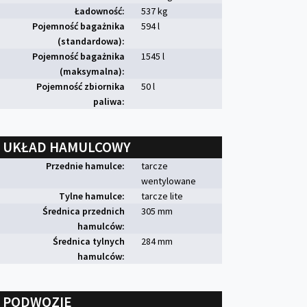
Ładowność:
537 kg
Pojemność bagażnika
594 l
(standardowa):
Pojemność bagażnika
1545 l
(maksymalna):
Pojemność zbiornika
50 l
paliwa:
UKŁAD HAMULCOWY
Przednie hamulce:
tarcze
wentylowane
Tylne hamulce:
tarcze lite
Średnica przednich
305 mm
hamulców:
Średnica tylnych
284 mm
hamulców:
PODWOZIE