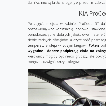
tłumika. Inne są także halogeny w przednim zderzak
KIA ProCe
Po zajęciu miejsca w kabinie, ProCeed GT da
pozbawioną wad konstrukcją. Pionowo ustawiona d
ponadprzeciętnie dobrych jakościowo materiałó
siebie żadnych dźwięków, a czytelność poszcze
temperaturę oleju w skrzyni biegów).
Fotele
pok
wygodne i dobrze podpierają ciało na zakręt
kierownicy mógłby być nieco grubszy, ale pokry
poręczna dźwignia skrzyni biegów.