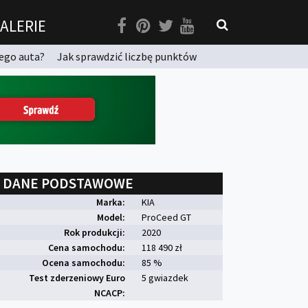
ALERIE
ego auta?
Jak sprawdzić liczbę punktów
DANE PODSTAWOWE
Marka:
KIA
Model:
ProCeed GT
Rok produkcji:
2020
Cena samochodu:
118 490 zł
Ocena samochodu:
85 %
Test zderzeniowy Euro
5 gwiazdek
NCACP: