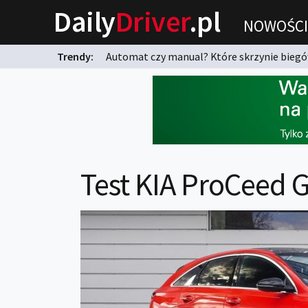
Daily
Driver
.pl
NOWOŚCI
Trendy:
Automat czy manual? Które skrzynie biegów
karnych?
Test KIA ProCeed G