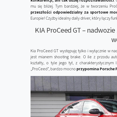
konkurencji, ani tak dużej rozpoznawalności
.
mu się bliżej. Tym bardziej, że w tworzeniu Pr
przeszłości odpowiedzialny za sportowe mod
Europie! Czyżby idealny daily driver, który łączy 
KIA ProCeed GT – nadwozie s
w
Kia ProCeed GT występuję tylko i wyłącznie w na
jest mianem shooting brake. O ile z przodu a
kształty, o tyle jego tył, z charakterystycznym 
„ProCeed”, bardzo mocno
przypomina Porsche 