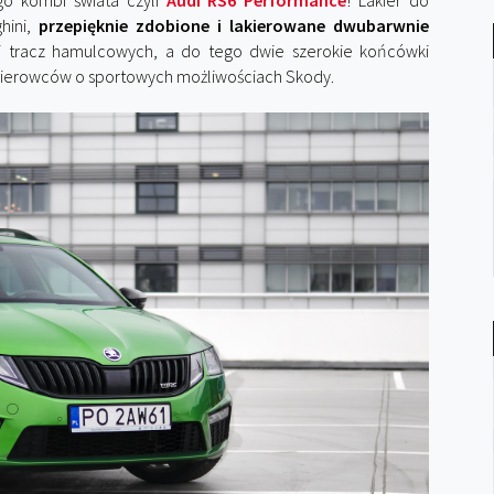
ego kombi świata czyli
Audi RS6 Performance
! Lakier do
hini,
przepięknie zdobione i lakierowane dwubarwnie
i tracz hamulcowych, a do tego dwie szerokie końcówki
kierowców o sportowych możliwościach Skody.