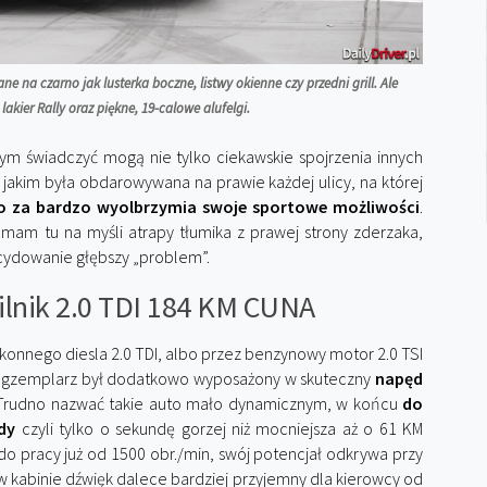
 na czarno jak lusterka boczne, listwy okienne czy przedni grill. Ale
lakier Rally oraz piękne, 19-calowe alufelgi.
ym świadczyć mogą nie tylko ciekawskie spojrzenia innych
 jakim była obdarowywana na prawie każdej ulicy, na której
co za bardzo wyolbrzymia swoje sportowe możliwości
.
 mam tu na myśli atrapy tłumika z prawej strony zderzaka,
cydowanie głębszy „problem”.
silnik 2.0 TDI 184 KM CUNA
onnego diesla 2.0 TDI, albo przez benzynowy motor 2.0 TSI
i egzemplarz był dodatkowo wyposażony w skuteczny
napęd
 Trudno nazwać takie auto mało dynamicznym, w końcu
do
dy
czyli tylko o sekundę gorzej niż mocniejsza aż o 61 KM
o pracy już od 1500 obr./min, swój potencjał odkrywa przy
 w kabinie dźwięk dalece bardziej przyjemny dla kierowcy od