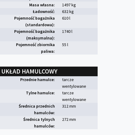
Masa własna:
1497 kg
Ładowność:
632 kg
Pojemność bagażnika
610 l
(standardowa):
Pojemność bagażnika
1740 l
(maksymalna):
Pojemność zbiornika
55 l
paliwa:
UKŁAD HAMULCOWY
Przednie hamulce:
tarcze
wentylowane
Tylne hamulce:
tarcze
wentylowane
Średnica przednich
312 mm
hamulców:
Średnica tylnych
272 mm
hamulców: