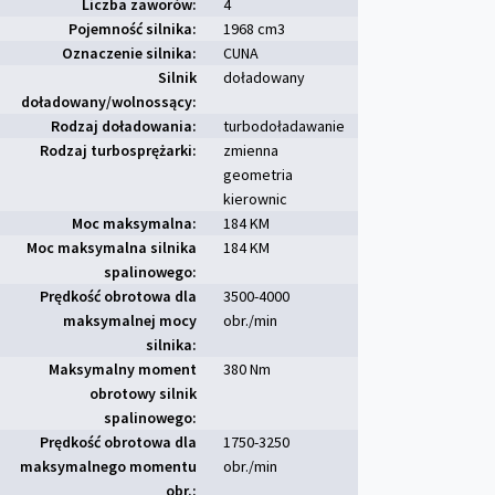
Liczba zaworów:
4
Pojemność silnika:
1968 cm
3
Oznaczenie silnika:
CUNA
Silnik
doładowany
doładowany/wolnossący:
Rodzaj doładowania:
turbodoładawanie
Rodzaj turbosprężarki:
zmienna
geometria
kierownic
Moc maksymalna:
184 KM
Moc maksymalna silnika
184 KM
spalinowego:
Prędkość obrotowa dla
3500-4000
maksymalnej mocy
obr./min
silnika:
Maksymalny moment
380 Nm
obrotowy silnik
spalinowego:
Prędkość obrotowa dla
1750-3250
maksymalnego momentu
obr./min
obr.: