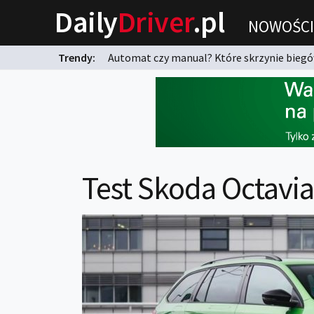
Daily
Driver
.pl
NOWOŚCI
Trendy:
Automat czy manual? Które skrzynie biegów
karnych?
Test Skoda Octavia