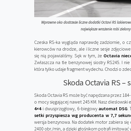
Wprawne oko dostrzeże liczne dodatki Octavi RS lakierowane
największe wrażenie robi zielony 
Czeska RS-ka wygląda naprawdę zadziornie, o cz
kierowców na drodze, ale i liczne sesje zdjęciowe
się nią pojawialiśmy. Sęk w tym, że
Octavia nie
Zwłaszcza na tle benzynowej siostry RS245. I nie
która tylko udaje fragment wydechu. Chodzi o zde
Skoda Octavia RS – 
Skoda Octavia RS może być napędzana przez 184-k
o mocy sięgającej nawet 245 KM. Nasz dieslowsk
4×4
i dwusprzęgłowy, 6-biegowy
automat DSG
.
setki przyspiesza wg producenta w 7,7 sekun
wersja benzynowa. Na dodatek motor zabiera się d
2400 obr./min, a dzięki głośnikom potrafi imitować