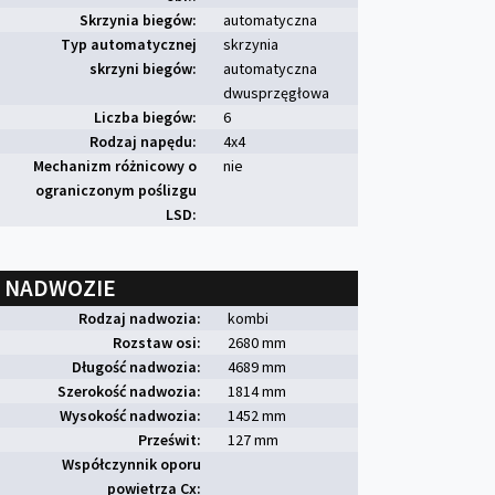
Skrzynia biegów:
automatyczna
Typ automatycznej
skrzynia
skrzyni biegów:
automatyczna
dwusprzęgłowa
Liczba biegów:
6
Rodzaj napędu:
4x4
Mechanizm różnicowy o
nie
ograniczonym poślizgu
LSD:
NADWOZIE
Rodzaj nadwozia:
kombi
Rozstaw osi:
2680 mm
Długość nadwozia:
4689 mm
Szerokość nadwozia:
1814 mm
Wysokość nadwozia:
1452 mm
Prześwit:
127 mm
Współczynnik oporu
powietrza Cx: