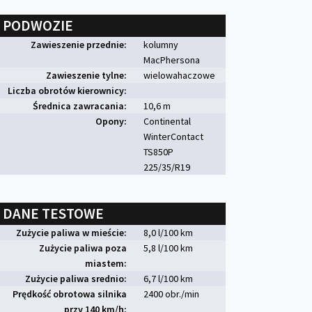
PODWOZIE
Zawieszenie przednie:
kolumny
MacPhersona
Zawieszenie tylne:
wielowahaczowe
Liczba obrotów kierownicy:
Średnica zawracania:
10,6 m
Opony:
Continental
WinterContact
TS850P
225/35/R19
DANE TESTOWE
Zużycie paliwa w mieście:
8,0 l/100 km
Zużycie paliwa poza
5,8 l/100 km
miastem:
Zużycie paliwa srednio:
6,7 l/100 km
Prędkość obrotowa silnika
2400 obr./min
przy 140 km/h: