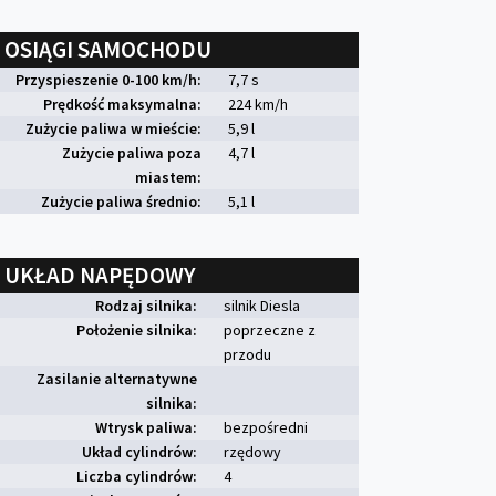
OSIĄGI SAMOCHODU
Przyspieszenie 0-100 km/h:
7,7 s
Prędkość maksymalna:
224 km/h
Zużycie paliwa w mieście:
5,9 l
Zużycie paliwa poza
4,7 l
miastem:
Zużycie paliwa średnio:
5,1 l
UKŁAD NAPĘDOWY
Rodzaj silnika:
silnik Diesla
Położenie silnika:
poprzeczne z
przodu
Zasilanie alternatywne
silnika:
Wtrysk paliwa:
bezpośredni
Układ cylindrów:
rzędowy
Liczba cylindrów:
4