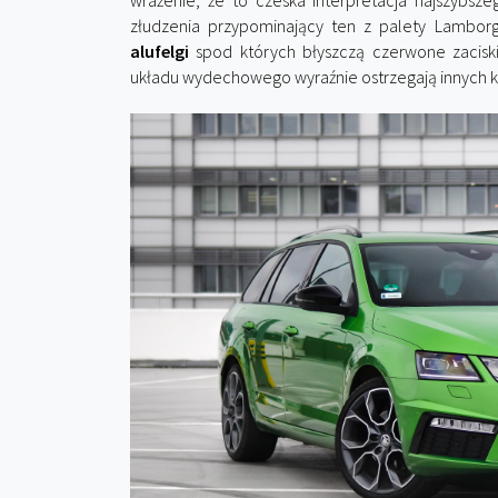
wrażenie, że to czeska interpretacja najszybsz
złudzenia przypominający ten z palety Lamborg
alufelgi
spod których błyszczą czerwone zacisk
układu wydechowego wyraźnie ostrzegają innych 