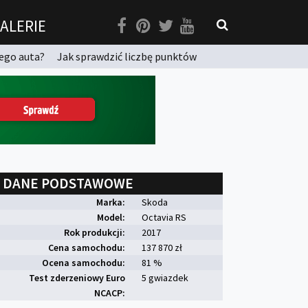
ALERIE
ego auta?
Jak sprawdzić liczbę punktów
DANE PODSTAWOWE
Marka:
Skoda
Model:
Octavia RS
Rok produkcji:
2017
Cena samochodu:
137 870 zł
Ocena samochodu:
81 %
Test zderzeniowy Euro
5 gwiazdek
NCACP: