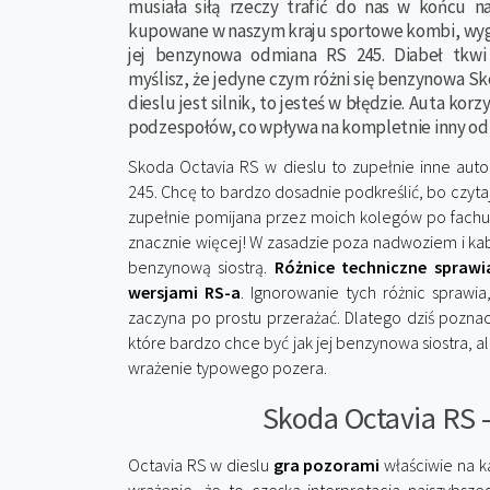
musiała siłą rzeczy trafić do nas w końcu n
kupowane w naszym kraju sportowe kombi, wygl
jej benzynowa odmiana RS 245. Diabeł tkwi 
myślisz, że jedyne czym różni się benzynowa Sko
dieslu jest silnik, to jesteś w błędzie. Auta kor
podzespołów, co wpływa na kompletnie inny odbi
Skoda Octavia RS w dieslu to zupełnie inne aut
245. Chcę to bardzo dosadnie podkreślić, bo czytaj
zupełnie pomijana przez moich kolegów po fachu.
znacznie więcej! W zasadzie poza nadwoziem i ka
benzynową siostrą.
Różnice techniczne sprawi
wersjami RS-a
. Ignorowanie tych różnic sprawi
zaczyna po prostu przerażać. Dlatego dziś poznac
które bardzo chce być jak jej benzynowa siostra,
wrażenie typowego pozera.
Skoda Octavia RS – 
Octavia RS w dieslu
gra pozorami
właściwie na k