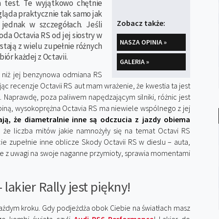
a test. Te wyjątkowo chętnie
ąda praktycznie tak samo jak
Zobacz także:
jednak w szczegółach. Jeśli
da Octavia RS od jej siostry w
NASZA OPINIA »
zystają z wielu zupełnie różnych
ór każdej z Octavii.
GALERIA »
o niż jej benzynowa odmiana RS
ąc recenzje Octavii RS aut mam wrażenie, że kwestia ta jest
 Naprawdę, poza paliwem napędzającym silniki, różnic jest
biną, wysokoprężna Octavia RS ma niewiele wspólnego z jej
ają, że diametralnie inne są odczucia z jazdy obiema
a, że liczba mitów jakie namnożyły się na temat Octavi RS
ie zupełnie inne oblicze Skody Octavii RS w dieslu – auta,
 ale z uwagi na swoje naganne przymioty, sprawia momentami
lakier Rally jest piękny!
ażdym kroku. Gdy podjeżdża obok Ciebie na światłach masz