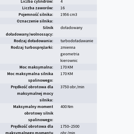
Liczba cylindrów:
4
Liczba zaworów:
16
Pojemność silnika:
1956 cm
3
Oznaczenie silnika:
Silnik
doładowany
doładowany/wolnossący:
Rodzaj doładowania:
turbodoładawanie
Rodzaj turbosprężarki:
zmienna
geometria
kierownic
Moc maksymalna:
170 KM
Moc maksymalna silnika
170 KM
spalinowego:
Prędkość obrotowa dla
3750 obr./min
maksymalnej mocy
silnika:
Maksymalny moment
400 Nm
obrotowy silnik
spalinowego:
Prędkość obrotowa dla
1750–2500
maksymalnego momentu
obr./min