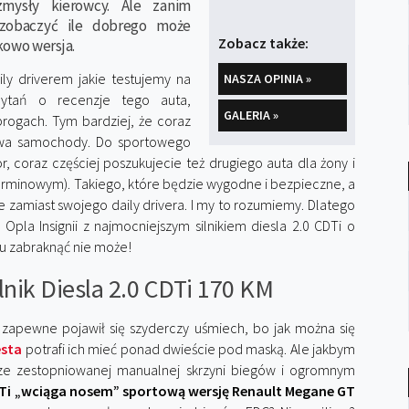
mysły kierowcy. Ale zanim
 zobaczyć ile dobrego może
Zobacz także:
kowo wersja.
ily driverem jakie testujemy na
NASZA OPINIA »
apytań o recenzje tego auta,
GALERIA »
rogach. Tym bardziej, że coraz
dwa samochody. Do sportowego
or, coraz częściej poszukujecie też drugiego auta dla żony i
terminowym). Takiego, które będzie wygodne i bezpieczne, a
 zamiast swojego daily drivera. I my to rozumiemy. Dlatego
la Insignii z najmocniejszym silnikiem diesla 2.0 CDTi o
lu zabraknąć nie może!
ilnik Diesla 2.0 CDTi 170 KM
zapewne pojawił się szyderczy uśmiech, bo jak można się
esta
potrafi ich mieć ponad dwieście pod maską. Ale jakbym
brze zestopniowanej manualnej skrzyni biegów i ogromnym
CDTi „wciąga nosem” sportową wersję Renault Megane GT