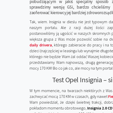
pobudzającym w jakiś specjalny sposób z
sprawdzimy wersję GSi, bardzo chcieliśmy
zaoferować kierowcy jej bardziej zdroworozsąd
Tak, wiem. Insignia w dieslu nie jest typowym da
naszym portalu. Ale z racji dużej ilości z
postanowiliśmy ją ugościć w naszych skromnych p
większa grupa z Was może pozwolić sobie na 
daily drivera
, którego zabieracie do pracy i na t
dzieci (najczęściej w leasingu lub wynajmie długo
którego nie będzie Wam żal oddać Waszej kobiecie
przedstawiamy Wam najnowszą, drugą generację Op
mocy 170 KM! Bo co jak co, ale mocy na tym porta
Test Opel Insignia – s
W tym momencie, na twarzach niektórych z Was 
zachwycać mocą 170 KM w czasach, gdy nawet
Fi
Wam powiedział, że dzięki świetnej trakcji, do
pokładom momentu obrotowego,
Insignia 2.0 