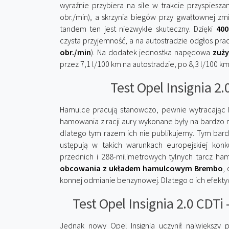
wyraźnie przybiera na sile w trakcie przyspiesza
obr./min), a skrzynia biegów przy gwałtownej zm
tandem ten jest niezwykle skuteczny. Dzięki
40
czysta przyjemność, a na autostradzie odgłos pracy 
obr./min
). Na dodatek jednostka napędowa
zuży
przez 7,1 l/100 km na autostradzie, po 8,3 l/100 k
Test Opel Insignia 
Hamulce pracują stanowczo, pewnie wytracając I
hamowania z racji aury wykonane były na bardzo mo
dlatego tym razem ich nie publikujemy. Tym ba
ustępują w takich warunkach europejskiej konk
przednich i 288-milimetrowych tylnych tarcz ha
obcowania z układem hamulcowym Brembo
,
konnej odmianie benzynowej. Dlatego o ich efekty
Test Opel Insignia 2.0 CDT
Jednak nowy Opel Insignia uczynił największy