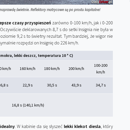
ę naprawdę świetnie. Reflektory matrycowe są po prostu kapitalne!
epsze czasy przyspieszeń
zarówno 0-100 km/h, jak i 0-200
 Oczywiście deklarowanych 8,7 s do setki Insignia nie była w
ziomie 9,2 s to świetny rezultat. Tym bardziej, że wigor nie
symalnie rozpędzi on Insignię do 226 km/h.
okra, lekki deszcz, temperatura 10 ° C)
100-200
0 km/h
160 km/h
180 km/h
200 km/h
km/h
6,8 s
22,9 s
30,5 s
43,9 s
34,7 s
16,8 s (140,1 km/h)
 idealny
. W kabinie da się słyszeć
lekki klekot diesla
, który