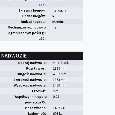
obr.:
Skrzynia biegów:
manualna
Liczba biegów:
6
Rodzaj napędu:
przedni
Mechanizm różnicowy o
nie
ograniczonym poślizgu
LSD:
NADWOZIE
Rodzaj nadwozia:
hatchback
Rozstaw osi:
2829 mm
Długość nadwozia:
4897 mm
Szerokość nadwozia:
1863 mm
Wysokość nadwozia:
1455 mm
Prześwit:
mm
Współczynnik oporu
0,27
powietrza Cx:
Masa własna:
1487 kg
Ładowność:
603 kg