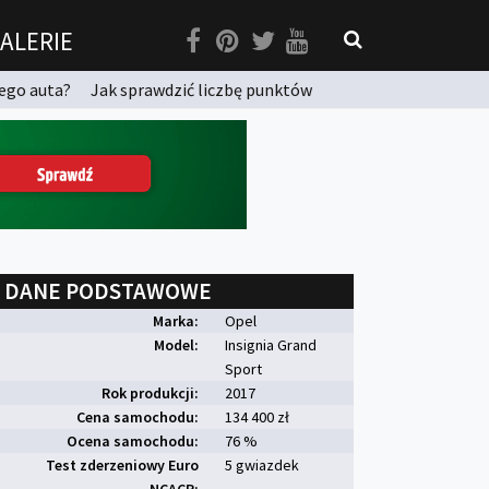
ALERIE
ego auta?
Jak sprawdzić liczbę punktów
DANE PODSTAWOWE
Marka:
Opel
Model:
Insignia Grand
Sport
Rok produkcji:
2017
Cena samochodu:
134 400 zł
Ocena samochodu:
76 %
Test zderzeniowy Euro
5 gwiazdek