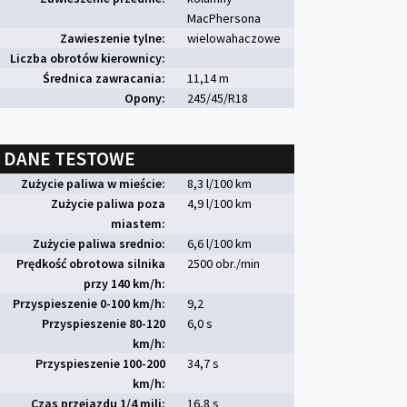
MacPhersona
Zawieszenie tylne:
wielowahaczowe
Liczba obrotów kierownicy:
Średnica zawracania:
11,14 m
Opony:
245/45/R18
DANE TESTOWE
Zużycie paliwa w mieście:
8,3 l/100 km
Zużycie paliwa poza
4,9 l/100 km
miastem:
Zużycie paliwa srednio:
6,6 l/100 km
Prędkość obrotowa silnika
2500 obr./min
przy 140 km/h:
Przyspieszenie 0-100 km/h:
9,2
Przyspieszenie 80-120
6,0 s
km/h:
Przyspieszenie 100-200
34,7 s
km/h:
Czas przejazdu 1/4 mili:
16,8 s