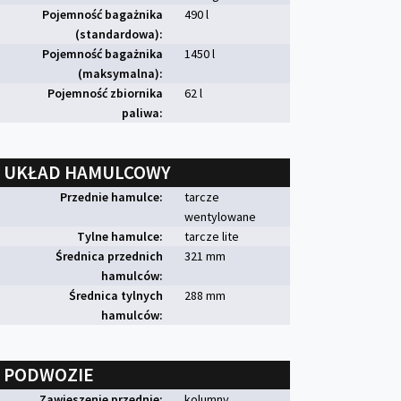
Pojemność bagażnika
490 l
(standardowa):
Pojemność bagażnika
1450 l
(maksymalna):
Pojemność zbiornika
62 l
paliwa:
UKŁAD HAMULCOWY
Przednie hamulce:
tarcze
wentylowane
Tylne hamulce:
tarcze lite
Średnica przednich
321 mm
hamulców:
Średnica tylnych
288 mm
hamulców:
PODWOZIE
Zawieszenie przednie:
kolumny