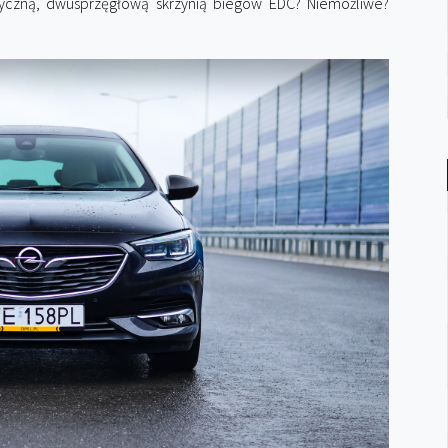
tyczną, dwusprzęgłową skrzynią biegów EDC? Niemożliwe?