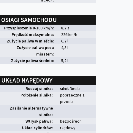
NCACP:
OSIĄGI SAMOCHODU
Przyspieszenie 0-100 km/h:
8,7 s
Prędkość maksymalna:
226 km/h
Zużycie paliwa w mieście:
6,7 l
Zużycie paliwa poza
4,3 l
miastem:
Zużycie paliwa średnio:
5,2 l
UKŁAD NAPĘDOWY
Rodzaj silnika:
silnik Diesla
Położenie silnika:
poprzeczne z
przodu
Zasilanie alternatywne
silnika:
Wtrysk paliwa:
bezpośredni
Układ cylindrów:
rzędowy