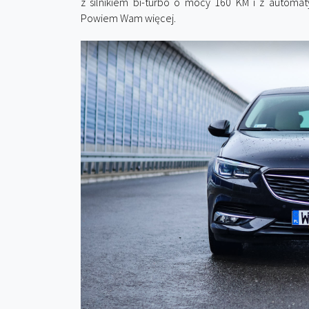
z silnikiem bi-turbo o mocy 160 KM i z automa
Powiem Wam więcej.