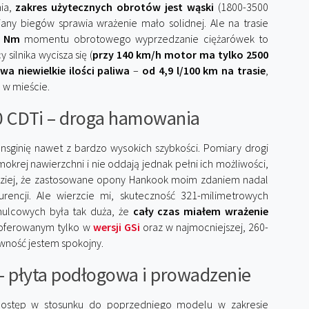
nia,
zakres użytecznych obrotów jest wąski
(1800-3500
iany biegów sprawia wrażenie mało solidnej. Ale na trasie
0 Nm
momentu obrotowego wyprzedzanie ciężarówek to
silnika wycisza się (
przy 140 km/h motor ma tylko 2500
wa niewielkie ilości paliwa
–
od 4,9 l/100 km na trasie
,
m w mieście.
2.0 CDTi – droga hamowania
nsginię nawet z bardzo wysokich szybkości. Pomiary drogi
krej nawierzchni i nie oddają jednak pełni ich możliwości,
rdziej, że zastosowane opony Hankook moim zdaniem nadal
urencji. Ale wierzcie mi, skuteczność 321-milimetrowych
mulcowych była tak duża, że
cały czas miałem wrażenie
 oferowanym tylko w
wersji GSi
oraz w najmocniejszej, 260-
wność jestem spokojny.
i – płyta podłogowa i prowadzenie
 postęp w stosunku do poprzedniego modelu w zakresie