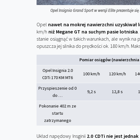
Opel Insignia Grand Sport w wersji Elite prezentuje si
Opel
nawet na mokrej nawierzchni uzyskiwał l
km/h
niż Megane GT na suchym pasie lotniska
.
stanie osiągnąć w takich warunkach, ale wynik na po
opuszcza jej silnika do prędkości ok. 180 km/h. Mak
Pomiar osiągów (nawierzchnia m
Opel Insignia 2.0
100 km/h
120 km/h
14
CDTi 170 KM MT6
Przyspieszenie od 0
9,2 s
12,8 s
1
do …
Pokonanie 402 m ze
startu
zatrzymanego
Układ napędowy Insginii
2.0 CDTi nie jest jednak