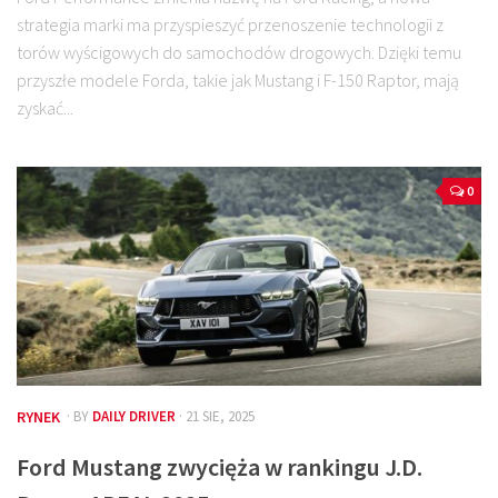
strategia marki ma przyspieszyć przenoszenie technologii z
torów wyścigowych do samochodów drogowych. Dzięki temu
przyszłe modele Forda, takie jak Mustang i F-150 Raptor, mają
zyskać...
0
RYNEK
· BY
DAILY DRIVER
· 21 SIE, 2025
Ford Mustang zwycięża w rankingu J.D.