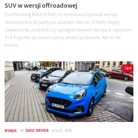
SUV w wersji offroadowej
Ford Mustang Mach-E Rally to terenowa (rajdowa) wersja
dostosowana do jazdy po szutrach i błocie. Zmiany objęły
zawieszenie, prześwit czy oprogramowania sterujące napędem
4×4. Pojawiły się nawet osłony silnika i podwozia. Ale to nie
koniec...
0
RYNEK
· BY
DAILY DRIVER
· 13 LUT, 2025