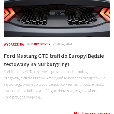
WYDARZENIA
· BY
DAILY DRIVER
· 27 MAJA, 2024
Ford Mustang GTD trafi do Europy!Będzie
testowany na Nurburgring!
Forf Mustang GTD, czyli wyścigowe auto z homologacją
drogową, trafi do Europy. Amerykański koncern przygotowuje
się do tego ważnego wydarzenia, bowiem auto będzie miało
swój debiut w kultowym, 24-godzinnym wyścigu Le Mans.
Ford przygotowuje się...
Następna strona »