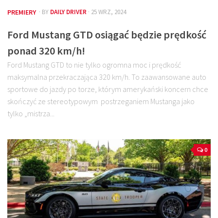
PREMIERY
· BY
DAILY DRIVER
· 25 WRZ, 2024
Ford Mustang GTD osiągać będzie prędkość
ponad 320 km/h!
Ford Mustang GTD to nie tylko ogromna moc i prędkość
maksymalna przekraczająca 320 km/h. To zaawansowane auto
sportowe do jazdy po torze, którym amerykański koncern chce
skończyć ze stereotypowym postrzeganiem Mustanga jako
tylko „mistrza...
0