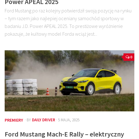
Power APEAL 2025
Ford Mustang po raz kolejny potwierdził swoją pozycję na rynku
– tym razem jako najlepiej oceniany samochód sportowy w
badaniu J.D. Power APEAL 2025. To prestiżowe wyróżnienie
pokazuje, że kultowy model Forda wciąż jest...
0
PREMIERY
· BY
DAILY DRIVER
· 5 MAJA, 2025
Ford Mustang Mach-E Rally – elektryczny