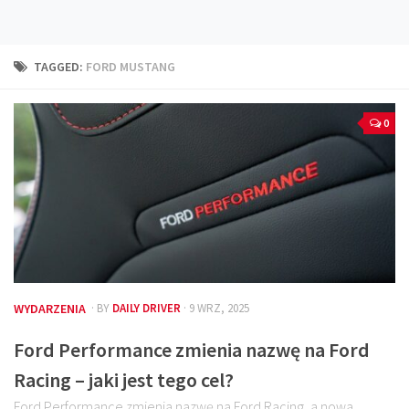
Technika
Prawo
TAGGED:
FORD MUSTANG
Technika jazdy
Oświetlenie
0
Kalkulatory
Przelicznik mocy
Auto z niemiec
Galerie
WYDARZENIA
· BY
DAILY DRIVER
· 9 WRZ, 2025
Ford Performance zmienia nazwę na Ford
Racing – jaki jest tego cel?
Ford Performance zmienia nazwę na Ford Racing, a nowa