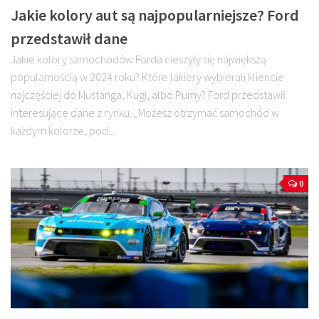
Jakie kolory aut są najpopularniejsze? Ford
przedstawił dane
Jakie kolory samochodów Forda cieszyły się największą
popularnością w 2024 roku? Które lakiery wybierali kliencie
najczęściej do Mustanga, Kugi, albo Pumy? Ford przedstawił
interesujące dane z rynku. „Możesz otrzymać samochód w
każdym kolorze, pod...
0