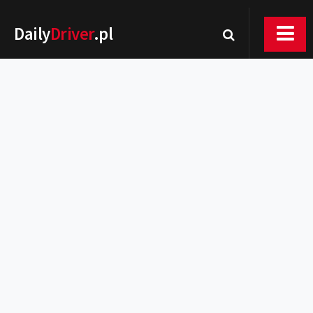
Daily
Driver
.pl
Nowości
Premiery
Rynek
Drogi
Zmiany w prawie
Wydarzenia
MOTORsport
Testy
Porady
Zakup i eksploatacja