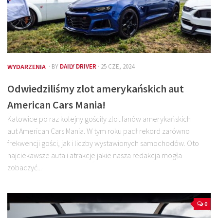
WYDARZENIA
· BY
DAILY DRIVER
· 25 CZE, 2024
Odwiedziliśmy zlot amerykańskich aut
American Cars Mania!
Katowice po raz kolejny gościły zlot fanów amerykańskich
aut American Cars Mania. W tym roku padł rekord zarówno
frekwencji gości, jak i liczby wystawionych samochodów. Oto
najciekawsze auta i atrakcje jakie nasza redakcja mogła
zobaczyć...
0