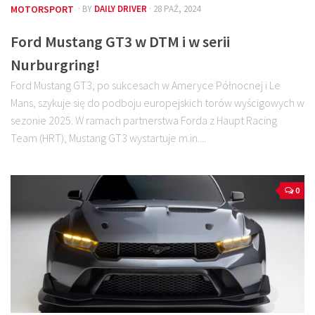
MOTORSPORT
· BY
DAILY DRIVER
· 28 PAŹ, 2024
Ford Mustang GT3 w DTM i w serii
Nurburgring!
Ford Mustang GT3, po sukcesach w Ameryce Północnej i Le
Mans, szykuje się do podboju europejskich torów wyścigowych w
sezonie 2025. W ramach partnerstwa Forda z Haupt Racing
Team (HRT), Mustang GT3 wystartuje m.in....
0