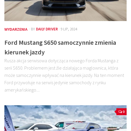
WYDARZENIA
· BY
DAILY DRIVER
· 9 LIP, 2024
Ford Mustang S650 samoczynnie zmienia
kierunek jazdy
Rusza akcja serwisowa dotycząca nowego Forda Mustanga z
serii S650. Problemem jest źle działająca maglownica, która
może samoczynnie wpływać na kierunek jazdy. Na ten moment
Ford przywołuje na serwis jedynie samochody z rynku
amerykańskiego....
0