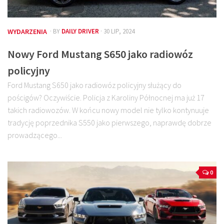
WYDARZENIA
· BY
DAILY DRIVER
· 30 LIP, 2024
Nowy Ford Mustang S650 jako radiowóz
policyjny
Ford Mustang S650 jako radiowóz policyjny służący do
pościgów? Oczywiście. Policja z Karoliny Północnej ma już 17
takich radiowozów. W końcu nowy model nie tylko kontynuuje
tradycję poprzednika S550 jako pierwszego, naprawdę dobrze
prowadzącego...
0