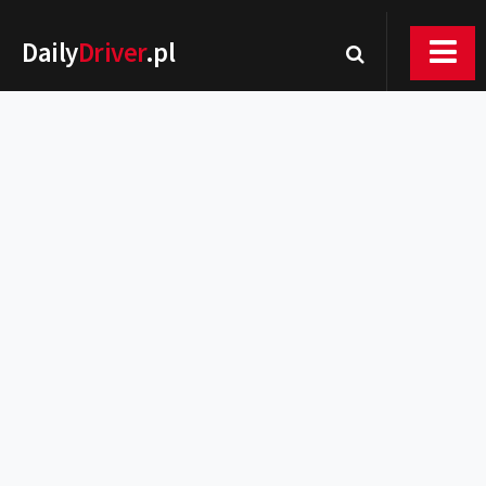
Daily
Driver
.pl
Nowości
Premiery
Rynek
Drogi
Zmiany w prawie
Wydarzenia
MOTORsport
Testy
Porady
Zakup i eksploatacja