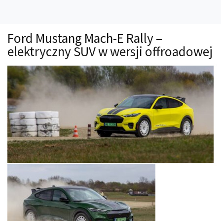
Technika
Prawo
Ford Mustang Mach-E Rally –
Technika jazdy
elektryczny SUV w wersji offroadowej
Oświetlenie
Kalkulatory
Przelicznik mocy
Auto z niemiec
Galerie