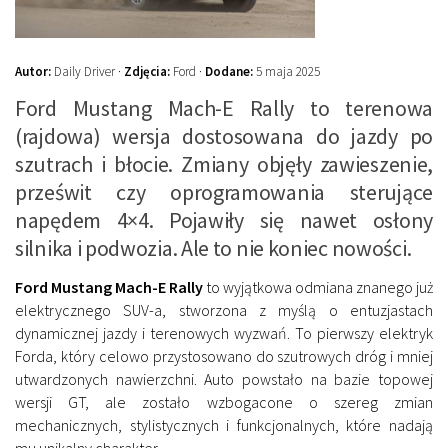
Autor:
Daily Driver ·
Zdjęcia:
Ford ·
Dodane:
5 maja 2025
Ford Mustang Mach-E Rally to terenowa
(rajdowa) wersja dostosowana do jazdy po
szutrach i błocie. Zmiany objęły zawieszenie,
prześwit czy oprogramowania sterujące
napędem 4×4. Pojawiły się nawet osłony
silnika i podwozia. Ale to nie koniec nowości.
Ford Mustang Mach-E Rally
to wyjątkowa odmiana znanego już
elektrycznego SUV-a, stworzona z myślą o entuzjastach
dynamicznej jazdy i terenowych wyzwań. To pierwszy elektryk
Forda, który celowo przystosowano do szutrowych dróg i mniej
utwardzonych nawierzchni. Auto powstało na bazie topowej
wersji GT, ale zostało wzbogacone o szereg zmian
mechanicznych, stylistycznych i funkcjonalnych, które nadają
mu unikalny charakter.