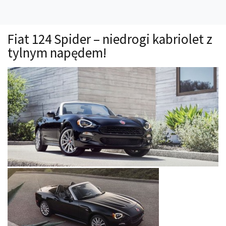
Technika
Prawo
Fiat 124 Spider – niedrogi kabriolet z
Technika jazdy
tylnym napędem!
Oświetlenie
Kalkulatory
Przelicznik mocy
Auto z niemiec
Galerie