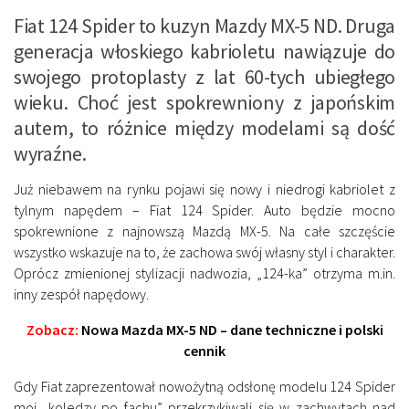
Fiat 124 Spider to kuzyn Mazdy MX-5 ND. Druga
generacja włoskiego kabrioletu nawiązuje do
swojego protoplasty z lat 60-tych ubiegłego
wieku. Choć jest spokrewniony z japońskim
autem, to różnice między modelami są dość
wyraźne.
Już niebawem na rynku pojawi się nowy i niedrogi kabriolet z
tylnym napędem – Fiat 124 Spider. Auto będzie mocno
spokrewnione z najnowszą Mazdą MX-5. Na całe szczęście
wszystko wskazuje na to, że zachowa swój własny styl i charakter.
Oprócz zmienionej stylizacji nadwozia, „124-ka” otrzyma m.in.
inny zespół napędowy.
Zobacz:
Nowa Mazda MX-5 ND – dane techniczne i polski
cennik
Gdy Fiat zaprezentował nowożytną odsłonę modelu 124 Spider
moi „koledzy po fachu” przekrzykiwali się w zachwytach nad