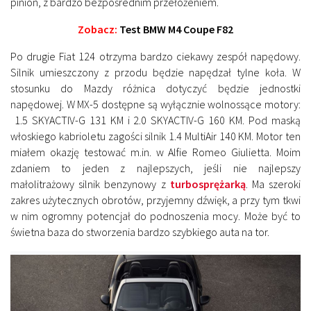
pinion, z bardzo bezpośrednim przełożeniem.
Zobacz:
Test BMW M4 Coupe F82
Po drugie Fiat 124 otrzyma bardzo ciekawy zespół napędowy.
Silnik umieszczony z przodu będzie napędzał tylne koła. W
stosunku do Mazdy różnica dotyczyć będzie jednostki
napędowej. W MX-5 dostępne są wyłącznie wolnossące motory:
1.5 SKYACTIV-G 131 KM i 2.0 SKYACTIV-G 160 KM. Pod maską
włoskiego kabrioletu zagości silnik 1.4 MultiAir 140 KM. Motor ten
miałem okazję testować m.in. w Alfie Romeo Giulietta. Moim
zdaniem to jeden z najlepszych, jeśli nie najlepszy
małolitrażowy silnik benzynowy z
turbosprężarką
. Ma szeroki
zakres użytecznych obrotów, przyjemny dźwięk, a przy tym tkwi
w nim ogromny potencjał do podnoszenia mocy. Może być to
świetna baza do stworzenia bardzo szybkiego auta na tor.