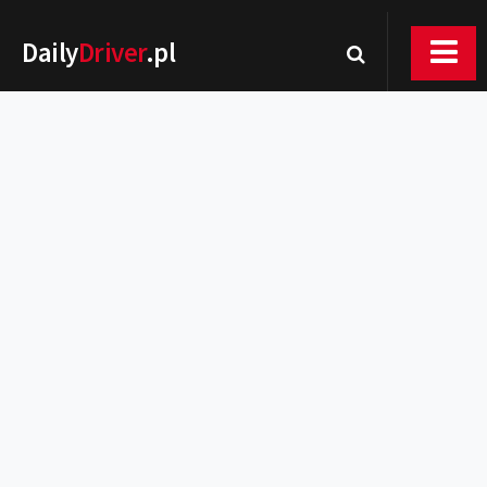
Daily
Driver
.pl
Nowości
Premiery
Rynek
Drogi
Zmiany w prawie
Wydarzenia
MOTORsport
Testy
Porady
Zakup i eksploatacja