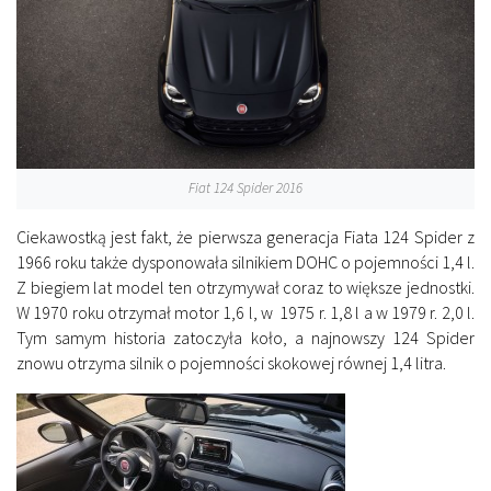
Fiat 124 Spider 2016
Ciekawostką jest fakt, że pierwsza generacja Fiata 124 Spider z
1966 roku także dysponowała silnikiem DOHC o pojemności 1,4 l.
Z biegiem lat model ten otrzymywał coraz to większe jednostki.
W 1970 roku otrzymał motor 1,6 l, w 1975 r. 1,8 l a w 1979 r. 2,0 l.
Tym samym historia zatoczyła koło, a najnowszy 124 Spider
znowu otrzyma silnik o pojemności skokowej równej 1,4 litra.