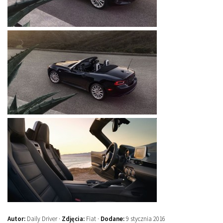
Autor:
Daily Driver ·
Zdjęcia:
Fiat ·
Dodane:
9 stycznia 2016