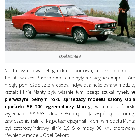
Opel Manta A
Manta była nowa, elegancka i sportowa, a także doskonale
trafiała w czas. Bardzo popularne były atrakcyjne coupé, które
mogły pomieścić cztery osoby. Indywidualność była w modzie,
kształt i linie Manty były właśnie tym, czego szukał rynek.
W
pierwszym pełnym roku sprzedaży modelu salony Opla
opuściło 56 200 egzemplarzy Manty
; w sumie z fabryki
wyjechało 498 553 sztuk. Z Asconą miała wspólną platformę,
zawieszenie i silniki. Najpotężniejszym silnikiem w modelu Manta
był czterocylindrowy silnik 1,9 S o mocy 90 KM, oferowany
również w modelu Opel Rekord.