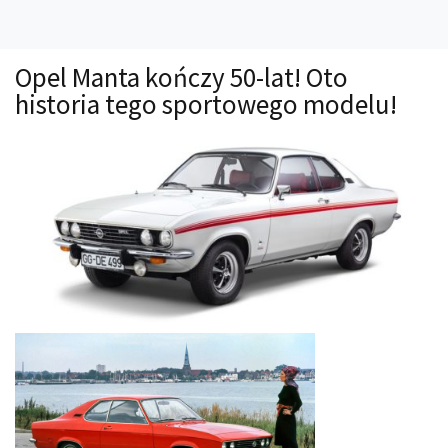
Technika
Prawo
Opel Manta kończy 50-lat! Oto
Technika jazdy
historia tego sportowego modelu!
Oświetlenie
Kalkulatory
Przelicznik mocy
Auto z niemiec
Galerie