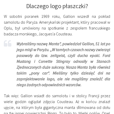
Dlaczego logo płaszczki?
W sobotni poranek 1969 roku, Gallion wszedł na pokład
samolotu do Paryża. Amerykański projektant, który pracował w
Oplu, był umówiony na spotkanie z zespołem francuskiego
badacza morskiego, Jacques’a Cousteau.
Wybraliśmy nazwę Manta”, powiedział Gallion, 51 lat po
jego misji w Paryżu. „W tamtych czasach nazwy zwierząt
pasowały do tzw. zeitgeist, czyli ducha epoki. Ford
Mustang i Corvette Stingray odnosiły w Stanach
Zjednoczonych duże sukcesy. Nasza Manta była również
takim „pony car”. Mieliśmy tylko dziesięć dni na
zaprojektowanie logo, ale nie mogliśmy znaleźć dla
niego żadnych odpowiednich wzorców.
Tak więc Gallion wsiadł do samolotu i w stolicy Francji przez
wiele godzin oglądał zdjęcia Cousteau. Aż w końcu znalazł
ujęcie, na którym była gigantyczna manta sfilmowana od dołu
na tle jasnej powierzchni. Bingo. To było to. Wielki połów. Opel