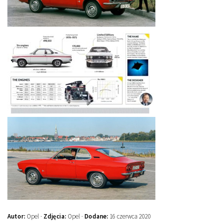
Autor:
Opel ·
Zdjęcia:
Opel ·
Dodane:
16 czerwca 2020