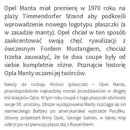
Opel Manta miał premierę w 1970 roku na
plaży Timmendorfer Strand aby podkreśli
wprowadzenie nowego logotypu płaszczki (a
w zasadzie manty). Opel chciał w ten sposób
zaakcentować swoją chęć rywalizacji z
ówczesnym Fordem Mustangiem, chociaż
trzeba zauważyć, że te dwa coupe były od
siebie kompletnie różne. Poznajcie historię
Opla Manty oczami jej twórców.
Należy do rodzaju
Mobula
(płaszczki) – Opel Manta,
prawdopodobnie najbardziej morski przedstawiciel w długiej
linii klasyków Opla. W tym roku coupé z logo płaszczki obchodzi
swoje 50. urodziny. Obszar występowania Manty rozciąga się od
niemieckiego Bałtyku po amerykańskie wybrzeże Pacyfiku.
Główny projektant firmy Opel, George Gallion, w tajnej misji
odkrył po raz pierwszy płaszczkę z Rüsselsheim.