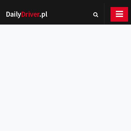
Daily
Driver
.pl
Nowości
Premiery
Rynek
Drogi
Zmiany w prawie
Wydarzenia
MOTORsport
Testy
Porady
Zakup i eksploatacja