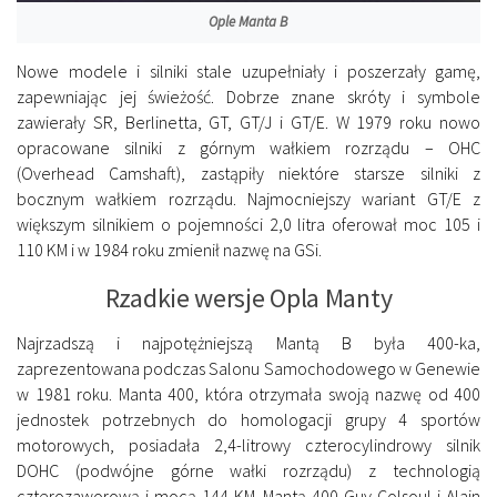
Ople Manta B
Nowe modele i silniki stale uzupełniały i poszerzały gamę,
zapewniając jej świeżość. Dobrze znane skróty i symbole
zawierały SR, Berlinetta, GT, GT/J i GT/E. W 1979 roku nowo
opracowane silniki z górnym wałkiem rozrządu – OHC
(Overhead Camshaft), zastąpiły niektóre starsze silniki z
bocznym wałkiem rozrządu. Najmocniejszy wariant GT/E z
większym silnikiem o pojemności 2,0 litra oferował moc 105 i
110 KM i w 1984 roku zmienił nazwę na GSi.
Rzadkie wersje Opla Manty
Najrzadszą i najpotężniejszą Mantą B była 400-ka,
zaprezentowana podczas Salonu Samochodowego w Genewie
w 1981 roku. Manta 400, która otrzymała swoją nazwę od 400
jednostek potrzebnych do homologacji grupy 4 sportów
motorowych, posiadała 2,4-litrowy czterocylindrowy silnik
DOHC (podwójne górne wałki rozrządu) z technologią
czterozaworową i mocą 144 KM. Mantą 400 Guy Colsoul i Alain