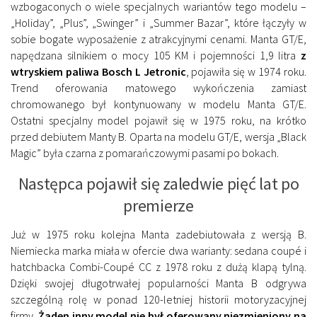
wzbogaconych o wiele specjalnych wariantów tego modelu –
„Holiday”, „Plus”, „Swinger” i „Summer Bazar”, które łączyły w
sobie bogate wyposażenie z atrakcyjnymi cenami. Manta GT/E,
napędzana silnikiem o mocy 105 KM i pojemności 1,9 litra
z
wtryskiem paliwa Bosch L Jetronic
, pojawiła się w 1974 roku.
Trend oferowania matowego wykończenia zamiast
chromowanego był kontynuowany w modelu Manta GT/E.
Ostatni specjalny model pojawił się w 1975 roku, na krótko
przed debiutem Manty B. Oparta na modelu GT/E, wersja „Black
Magic” była czarna z pomarańczowymi pasami po bokach.
Następca pojawił się zaledwie pięć lat po
premierze
Już w 1975 roku kolejna Manta zadebiutowała z wersją B.
Niemiecka marka miała w ofercie dwa warianty: sedana coupé i
hatchbacka Combi-Coupé CC z 1978 roku z dużą klapą tylną.
Dzięki swojej długotrwałej popularności Manta B odgrywa
szczególną rolę w ponad 120-letniej historii motoryzacyjnej
firmy.
Żaden inny model nie był oferowany niezmieniony na