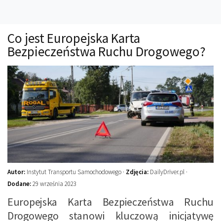
Technika
Prawo
Co jest Europejska Karta
Technika jazdy
Bezpieczeństwa Ruchu Drogowego?
Oświetlenie
Kalkulatory
Przelicznik mocy
Auto z niemiec
Galerie
Autor:
Instytut Transportu Samochodowego ·
Zdjęcia:
DailyDriver.pl ·
Dodane:
29 września 2023
Europejska Karta Bezpieczeństwa Ruchu
Drogowego stanowi kluczową inicjatywę