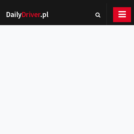
Daily
Driver
.pl
Nowości
Premiery
Rynek
Drogi
Zmiany w prawie
Wydarzenia
MOTORsport
Testy
Porady
Zakup i eksploatacja