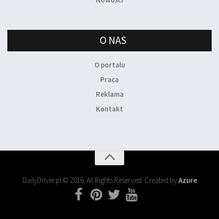
O NAS
O portalu
Praca
Reklama
Kontakt
DailyDriver.pl © 2016. All Rights Reserved. Created by
Azure