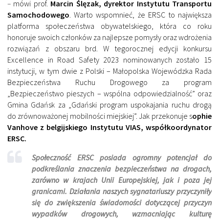
–
mówi prof.
Marcin Ślęzak, dyrektor Instytutu Transportu
Samochodowego
. Warto wspomnieć, że ERSC to największa
platforma społeczeństwa obywatelskiego, która co roku
honoruje swoich członków za najlepsze pomysły oraz wdrożenia
rozwiązań z obszaru brd. W tegorocznej edycji konkursu
Excellence in Road Safety 2023 nominowanych zostało 15
instytucji, w tym dwie z Polski – Małopolska Wojewódzka Rada
Bezpieczeństwa Ruchu Drogowego za program
„Bezpieczeństwo pieszych – wspólna odpowiedzialność” oraz
Gmina Gdańsk za „Gdański program uspokajania ruchu drogą
do zrównoważonej mobilności miejskiej”. Jak przekonuje s
ophie
Vanhove z belgijskiego Instytutu VIAS, współkoordynator
ERSC.
Społeczność ERSC posiada ogromny potencjał do
podkreślania znaczenia bezpieczeństwa na drogach,
zarówno w krajach Unii Europejskiej, jak i poza jej
granicami. Działania naszych sygnatariuszy przyczyniły
się do zwiększenia świadomości dotyczącej przyczyn
wypadków drogowych, wzmacniając kulturę