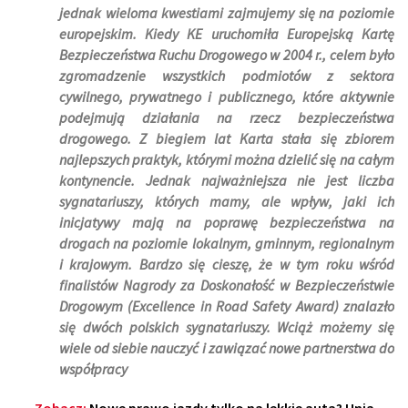
jednak wieloma kwestiami zajmujemy się na poziomie
europejskim. Kiedy KE uruchomiła Europejską Kartę
Bezpieczeństwa Ruchu Drogowego w 2004 r., celem było
zgromadzenie wszystkich podmiotów z sektora
cywilnego, prywatnego i publicznego, które aktywnie
podejmują działania na rzecz bezpieczeństwa
drogowego. Z biegiem lat Karta stała się zbiorem
najlepszych praktyk, którymi można dzielić się na całym
kontynencie. Jednak najważniejsza nie jest liczba
sygnatariuszy, których mamy, ale wpływ, jaki ich
inicjatywy mają na poprawę bezpieczeństwa na
drogach na poziomie lokalnym, gminnym, regionalnym
i krajowym. Bardzo się cieszę, że w tym roku wśród
finalistów Nagrody za Doskonałość w Bezpieczeństwie
Drogowym (Excellence in Road Safety Award) znalazło
się dwóch polskich sygnatariuszy. Wciąż możemy się
wiele od siebie nauczyć i zawiązać nowe partnerstwa do
współpracy
Zobacz:
Nowe prawo jazdy tylko na lekkie auta? Unia