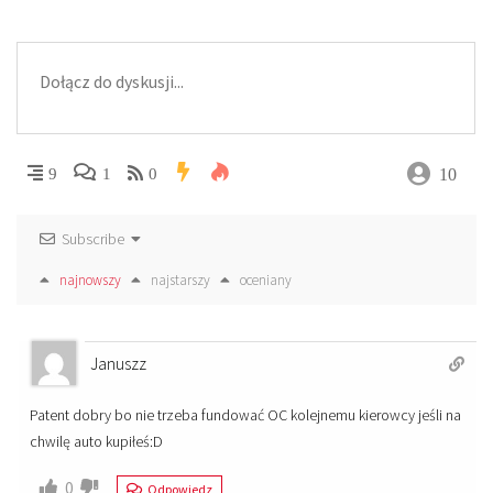
10
9
1
0
Subscribe
najnowszy
najstarszy
oceniany
Januszz
Patent dobry bo nie trzeba fundować OC kolejnemu kierowcy jeśli na
chwilę auto kupiłeś:D
0
Odpowiedz