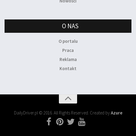
Nowości
O NAS
O portalu
Praca
Reklama
Kontakt
DailyDriver.pl © 2016. All Rights Reserved. Created by
Azure