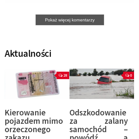
Pokaż więcej komentarzy
Aktualności
28
0
Kierowanie
Odszkodowanie
pojazdem mimo
za zalany
orzeczonego
samochód –
zakazu
powódź a