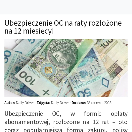
Technika
Prawo
Ubezpieczenie OC na raty rozłożone
Technika jazdy
na 12 miesięcy!
Oświetlenie
Kalkulatory
Przelicznik mocy
Auto z niemiec
Galerie
Autor:
Daily Driver ·
Zdjęcia:
Daily Driver ·
Dodane:
28 czerwca 2018
Ubezpieczenie OC, w formie opłaty
abonamentowej, rozłożone na 12 rat – oto
coraz popularniejsza forma zakupu polisy