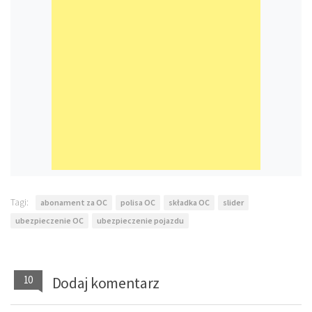
Tagi:
abonament za OC
polisa OC
składka OC
slider
ubezpieczenie OC
ubezpieczenie pojazdu
10
Dodaj komentarz