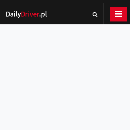
Daily
Driver
.pl
Nowości
Premiery
Rynek
Drogi
Zmiany w prawie
Wydarzenia
MOTORsport
Testy
Porady
Zakup i eksploatacja