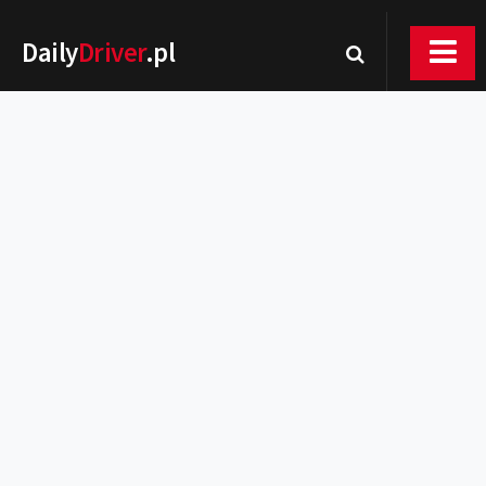
Daily
Driver
.pl
Nowości
Premiery
Rynek
Drogi
Zmiany w prawie
Wydarzenia
MOTORsport
Testy
Porady
Zakup i eksploatacja