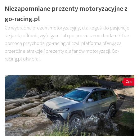
Niezapomniane prezenty motoryzacyjne z
go-racing.pl
Co wybrać na prezent motoryzacyjny, dla kogoś kto pasjonuje
się jazdą offroad, wyścigami lub po prostu samochodami? Tu z
pomocą przychodzi go-racing.pl czyli platforma oferująca
przeróżne atrakcje i prezenty dla fanów motoryzacji. Go-
racing.pl otwiera...
0