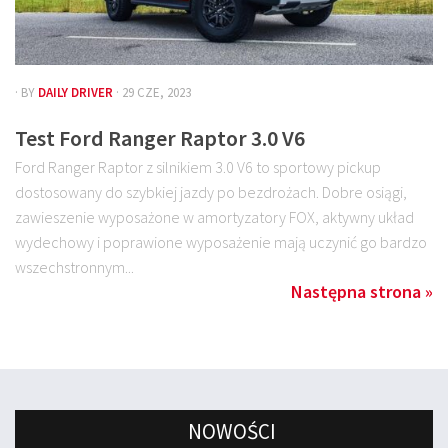
· BY
DAILY DRIVER
· 29 CZE, 2023
Test Ford Ranger Raptor 3.0 V6
Ford Ranger Raptor z silnikiem 3.0 V6 to sportowy pickup
dostosowany do szybkiej jazdy po bezdrożach. Dobre osiągi,
zawieszenie wyposażone w amortyzatory FOX, aktywny układ
wydechowy i poprawione wyposażenie mają uczynić go bardzo
wszechstronnym...
Następna strona »
NOWOŚCI