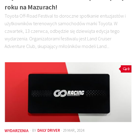
roku na Mazurach!
Toyota Off-Road Festival to doroczne spotkanie entuzjastów i
użytkowników terenowych samochodów marki Toyota. W
czwartek, 13 czerwca, odbędzie się dziewiąta edycja tego
wydarzenia. Organizatorami festiwalu jest Land Cruiser
Adventure Club, skupiający miłośników modeli Land...
0
WYDARZENIA
· BY
DAILY DRIVER
· 29 MAR, 2024