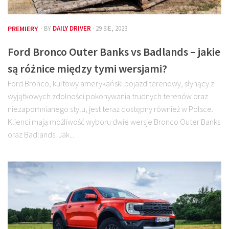
PREMIERY
· BY
DAILY DRIVER
· 29 SIE, 2023
Ford Bronco Outer Banks vs Badlands – jakie
są różnice między tymi wersjami?
Ford Bronco, kultowy amerykański pojazd terenowy, słynący z
wyjątkowych zdolności pokonywania trudnych terenów oraz
niezapomnianego stylu, jest teraz dostępny również w Polsce.
Klienci mają możliwość wyboru dwie wersje Bronco Outer Banks
oraz Badlands. Jak...