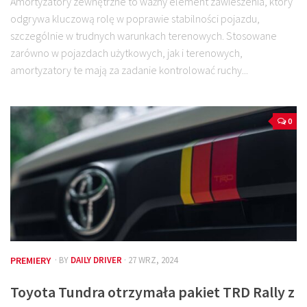
Amortyzatory zewnętrzne to ważny element zawieszenia, który
odgrywa kluczową rolę w poprawie stabilności pojazdu,
szczególnie w trudnych warunkach terenowych. Stosowane
zarówno w pojazdach użytkowych, jak i terenowych,
amortyzatory te mają za zadanie kontrolować ruchy...
0
PREMIERY
· BY
DAILY DRIVER
· 27 WRZ, 2024
Toyota Tundra otrzymała pakiet TRD Rally z