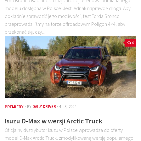
Ford Bronco Badlands to najbardziej terenowa odmiana tego
modelu dostępna w Polsce. Jest jednak naprawdę droga. Aby
dokładnie sprawdzić jego możliwości, test Forda Bronco
przeprowadziliśmy na torze offroadowym Poligon 4×4, aby
przekonać się, czy...
0
PREMIERY
· BY
DAILY DRIVER
· 4 LIS, 2024
Isuzu D-Max w wersji Arctic Truck
Oficjalny dystrybutor Isuzu w Polsce wprowadza do oferty
model D-Max Arctic Truck, zmodyfikowaną wersję popularnego