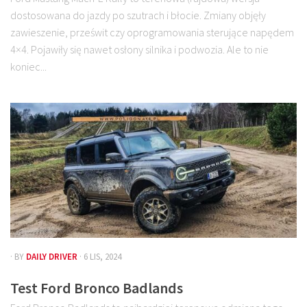
dostosowana do jazdy po szutrach i błocie. Zmiany objęły
zawieszenie, prześwit czy oprogramowania sterujące napędem
4×4. Pojawiły się nawet osłony silnika i podwozia. Ale to nie
koniec...
· BY
DAILY DRIVER
· 6 LIS, 2024
Test Ford Bronco Badlands