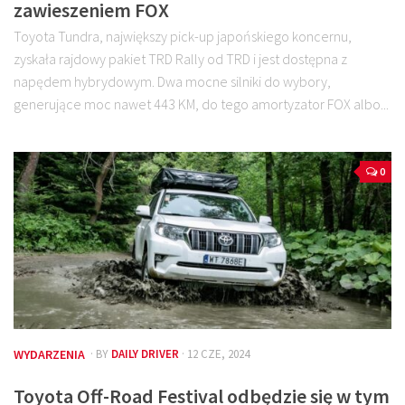
zawieszeniem FOX
Toyota Tundra, największy pick-up japońskiego koncernu,
zyskała rajdowy pakiet TRD Rally od TRD i jest dostępna z
napędem hybrydowym. Dwa mocne silniki do wybory,
generujące moc nawet 443 KM, do tego amortyzator FOX albo...
0
WYDARZENIA
· BY
DAILY DRIVER
· 12 CZE, 2024
Toyota Off-Road Festival odbędzie się w tym