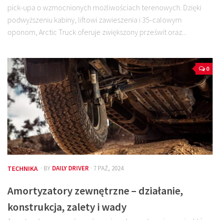
pick-upa o wzmocnionych możliwościach terenowych. Dzięki
podwyższeniu kabiny, liftowi zawieszenia i 35-calowym
oponom, Arctic Truck oferuje zwiększony prześwit oraz...
0
TECHNIKA
· BY
DAILY DRIVER
· 7 PAŹ, 2024
Amortyzatory zewnętrzne – działanie,
konstrukcja, zalety i wady