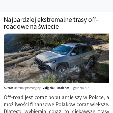
Technika
Prawo
Najbardziej ekstremalne trasy off-
Technika jazdy
roadowe na świecie
Oświetlenie
Kalkulatory
Przelicznik mocy
Auto z niemiec
Galerie
Autor:
Materiał promocyjny ·
Zdjęcia:
·
Dodane:
21 grudnia 2023
Off-road jest coraz popularniejszy w Polsce, a
możliwości finansowe Polaków coraz większe.
Dlatego wybierają coraz to ciekawsze trasy