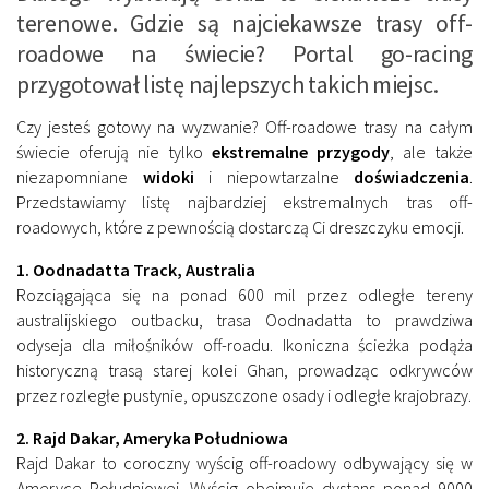
terenowe. Gdzie są najciekawsze trasy off-
roadowe na świecie? Portal go-racing
przygotował listę najlepszych takich miejsc.
Czy jesteś gotowy na wyzwanie? Off-roadowe trasy na całym
świecie oferują nie tylko
ekstremalne przygody
, ale także
niezapomniane
widoki
i niepowtarzalne
doświadczenia
.
Przedstawiamy listę najbardziej ekstremalnych tras off-
roadowych, które z pewnością dostarczą Ci dreszczyku emocji.
1. Oodnadatta Track, Australia
Rozciągająca się na ponad 600 mil przez odległe tereny
australijskiego outbacku, trasa Oodnadatta to prawdziwa
odyseja dla miłośników off-roadu. Ikoniczna ścieżka podąża
historyczną trasą starej kolei Ghan, prowadząc odkrywców
przez rozległe pustynie, opuszczone osady i odległe krajobrazy.
2. Rajd Dakar, Ameryka Południowa
Rajd Dakar to coroczny wyścig off-roadowy odbywający się w
Ameryce Południowej. Wyścig obejmuje dystans ponad 9000