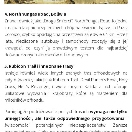
4. North Yungas Road, Boliwia
Znana również jako „Droga Śmierci”, North Yungas Road to jedna
z najbardziej niebezpiecznych dróg na świecie. Łączy La Paz z
Coroico, szybko opadając na przestrzeni zaledwie 64 km. Przez
lata, niezliczone autobusy i samochody stoczyły się z jej
krawędzi, co czyni ją prawdziwym testem dla najbardziej
doświadczonych kierowców off-roadowych.
5. Rubicon Trail i inne znane trasy
Istnieje również wiele innych znanych tras offroadowych na
całym świecie, takich jak Rubicon Trail, Devil Punch’s Bowl, Holy
Cross, Hell’s Revenge, i wiele innych. Każda z nich oferuje
unikatowe wyzwania i krajobrazy, które są marzeniem dla
miłośników offroadu.
Pamiętaj, że podróżowanie po tych trasach
wymaga nie tylko
umiejętności, ale także odpowiedniego przygotowania
i
świadomości potencjalnych niebezpieczeństw. Zawsze
sprawdzaj warunki lokalne, przygotuj odpowiednie wyposażenie