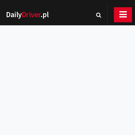
Daily
Driver
.pl
Nowości
Premiery
Rynek
Drogi
Zmiany w prawie
Wydarzenia
MOTORsport
Testy
Porady
Zakup i eksploatacja