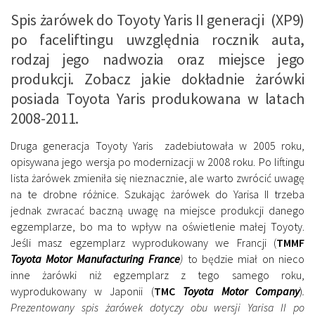
Spis żarówek do Toyoty Yaris II generacji (XP9)
po faceliftingu uwzględnia rocznik auta,
rodzaj jego nadwozia oraz miejsce jego
produkcji. Zobacz jakie dokładnie żarówki
posiada Toyota Yaris produkowana w latach
2008-2011.
Druga generacja Toyoty Yaris zadebiutowała w 2005 roku,
opisywana jego wersja po modernizacji w 2008 roku. Po liftingu
lista żarówek zmieniła się nieznacznie, ale warto zwrócić uwagę
na te drobne różnice. Szukając żarówek do Yarisa II trzeba
jednak zwracać baczną uwagę na miejsce produkcji danego
egzemplarze, bo ma to wpływ na oświetlenie małej Toyoty.
Jeśli masz egzemplarz wyprodukowany we Francji (
TMMF
Toyota Motor Manufacturing France
)
to będzie miał on nieco
inne żarówki niż egzemplarz z tego samego roku,
wyprodukowany w Japonii (
TMC
Toyota Motor Company
)
.
Prezentowany spis żarówek dotyczy obu wersji Yarisa II po