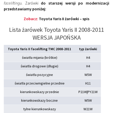
faceliftingu.
Żarówki
do starszej wersji po modernizacji
przedstawiamy poniżej:
Zobacz:
Toyota Yaris II żarówki – spis
Lista żarówek Toyota Yaris II 2008-2011
WERSJA JAPOŃSKA
Toyota Yaris II facelifting TMC 2008-2011
typ żarówki
światła mijania (krótkie)
H4
światła drogowe (długie)
H4
światła pozycyjne
W5W
światła przeciwmgielne przednie
H11
kierunkowskazy przednie
P21W|PY21W
kierunkowskazy boczne
W5W
tylne kierunkowskazy
W21W