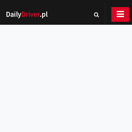
Daily
Driver
.pl
Nowości
Premiery
Rynek
Drogi
Zmiany w prawie
Wydarzenia
MOTORsport
Testy
Porady
Zakup i eksploatacja