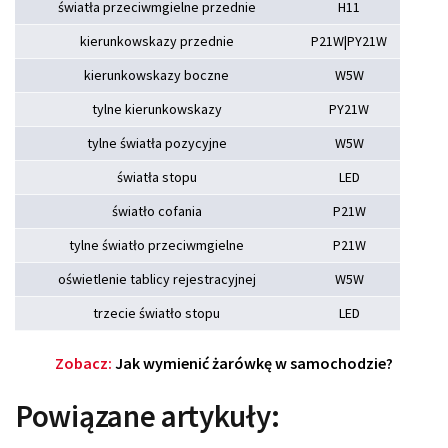
światła przeciwmgielne przednie
H11
kierunkowskazy przednie
P21W|PY21W
kierunkowskazy boczne
W5W
tylne kierunkowskazy
PY21W
tylne światła pozycyjne
W5W
światła stopu
LED
światło cofania
P21W
tylne światło przeciwmgielne
P21W
oświetlenie tablicy rejestracyjnej
W5W
trzecie światło stopu
LED
Zobacz:
Jak wymienić żarówkę w samochodzie?
Powiązane artykuły: