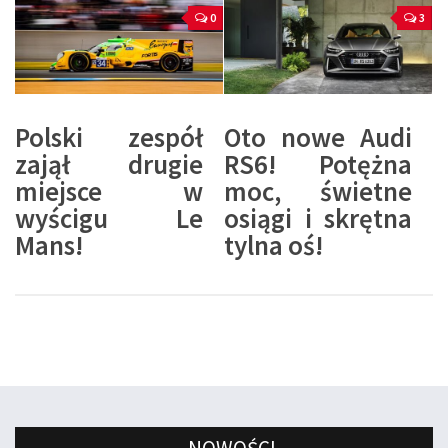
0
3
Polski zespół
Oto nowe Audi
zajął drugie
RS6! Potężna
miejsce w
moc, świetne
wyścigu Le
osiągi i skrętna
Mans!
tylna oś!