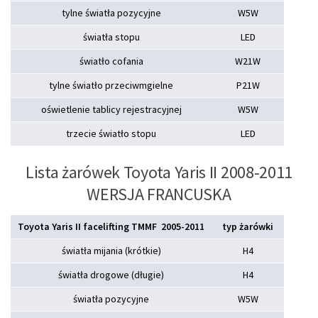
tylne światła pozycyjne
W5W
światła stopu
LED
światło cofania
W21W
tylne światło przeciwmgielne
P21W
oświetlenie tablicy rejestracyjnej
W5W
trzecie światło stopu
LED
Lista żarówek Toyota Yaris II 2008-2011
WERSJA FRANCUSKA
Toyota Yaris II facelifting TMMF 2005-2011
typ żarówki
światła mijania (krótkie)
H4
światła drogowe (długie)
H4
światła pozycyjne
W5W