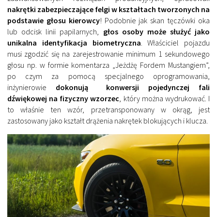
nakrętki zabezpieczające felgi w kształtach tworzonych na
podstawie głosu kierowcy
! Podobnie jak skan tęczówki oka
lub odcisk linii papilarnych,
głos osoby może służyć jako
unikalna identyfikacja biometryczna
. Właściciel pojazdu
musi zgodzić się na zarejestrowanie minimum 1 sekundowego
głosu np. w formie komentarza „Jeżdżę Fordem Mustangiem”,
po czym za pomocą specjalnego oprogramowania,
inżynierowie
dokonują konwersji pojedynczej fali
dźwiękowej na fizyczny wzorzec
, który można wydrukować. I
to właśnie ten wzór, przetransponowany w okrąg, jest
zastosowany jako kształt drążenia nakrętek blokujących i klucza.