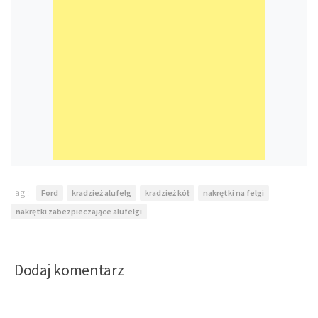
Tagi:
Ford
kradzież alufelg
kradzież kół
nakrętki na felgi
nakrętki zabezpieczające alufelgi
Dodaj komentarz