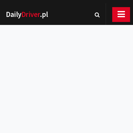
Daily
Driver
.pl
Nowości
Premiery
Rynek
Drogi
Zmiany w prawie
Wydarzenia
MOTORsport
Testy
Porady
Zakup i eksploatacja