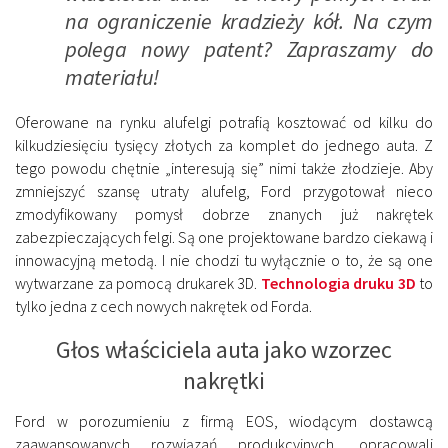
na ograniczenie kradzieży kół. Na czym
polega nowy patent? Zapraszamy do
materiału!
Oferowane na rynku alufelgi potrafią kosztować od kilku do
kilkudziesięciu tysięcy złotych za komplet do jednego auta. Z
tego powodu chętnie „interesują się” nimi także złodzieje. Aby
zmniejszyć szansę utraty alufelg, Ford przygotował nieco
zmodyfikowany pomysł dobrze znanych już nakrętek
zabezpieczających felgi. Są one projektowane bardzo ciekawą i
innowacyjną metodą. I nie chodzi tu wyłącznie o to, że są one
wytwarzane za pomocą drukarek 3D.
Technologia druku 3D
to
tylko jedna z cech nowych nakrętek od Forda.
Głos właściciela auta jako wzorzec
nakrętki
Ford w porozumieniu z firmą EOS, wiodącym dostawcą
zaawansowanych rozwiązań produkcyjnych, opracowali