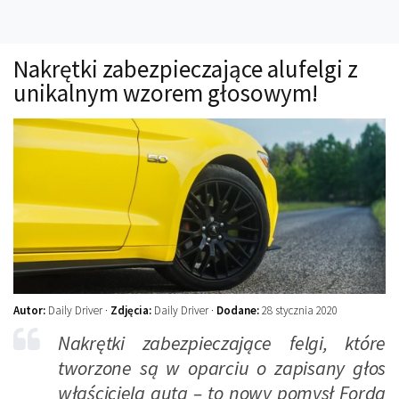
Technika
Prawo
Nakrętki zabezpieczające alufelgi z
Technika jazdy
unikalnym wzorem głosowym!
Oświetlenie
Kalkulatory
Przelicznik mocy
Auto z niemiec
Galerie
Autor:
Daily Driver ·
Zdjęcia:
Daily Driver ·
Dodane:
28 stycznia 2020
Nakrętki zabezpieczające felgi, które
tworzone są w oparciu o zapisany głos
właściciela auta – to nowy pomysł Forda