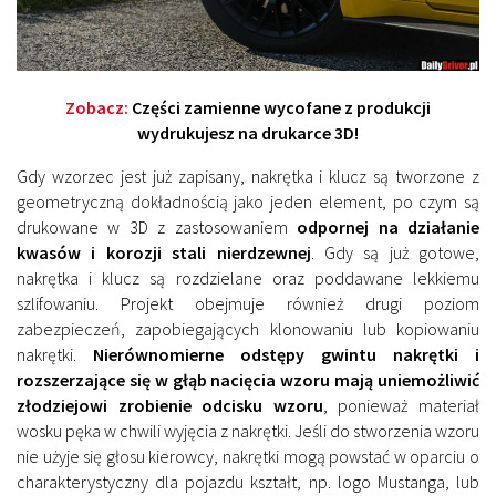
Zobacz:
Części zamienne wycofane z produkcji
wydrukujesz na drukarce 3D!
Gdy wzorzec jest już zapisany, nakrętka i klucz są tworzone z
geometryczną dokładnością jako jeden element, po czym są
drukowane w 3D z zastosowaniem
odpornej na działanie
kwasów i korozji stali nierdzewnej
. Gdy są już gotowe,
nakrętka i klucz są rozdzielane oraz poddawane lekkiemu
szlifowaniu. Projekt obejmuje również drugi poziom
zabezpieczeń, zapobiegających klonowaniu lub kopiowaniu
nakrętki.
Nierównomierne odstępy gwintu nakrętki i
rozszerzające się w głąb nacięcia wzoru mają uniemożliwić
złodziejowi zrobienie odcisku wzoru
, ponieważ materiał
wosku pęka w chwili wyjęcia z nakrętki. Jeśli do stworzenia wzoru
nie użyje się głosu kierowcy, nakrętki mogą powstać w oparciu o
charakterystyczny dla pojazdu kształt, np. logo Mustanga, lub