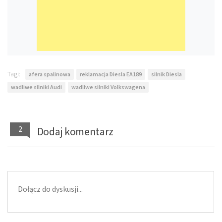
Tagi:
afera spalinowa
reklamacja Diesla EA189
silnik Diesla
wadliwe silniki Audi
wadliwe silniki Volkswagena
2
Dodaj komentarz