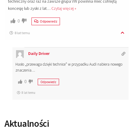
techniczny oraz raz na zawsze grupa VW powinna mieć cofniętą
koncesję lub zyski z lat
…
Czytaj więcej »
0
Odpowiedz
8 lat temu
Daily Driver
Hasło „przewaga dzięki technice” w przypadku Audi nabiera nowego
znaczenia…
0
Odpowiedz
8 lat temu
Aktualności