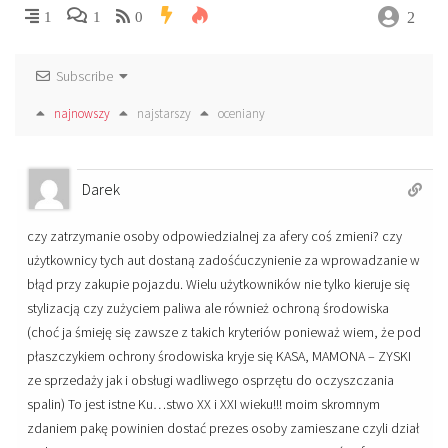
2
1
1
0
Subscribe
najnowszy
najstarszy
oceniany
Darek
czy zatrzymanie osoby odpowiedzialnej za afery coś zmieni? czy
użytkownicy tych aut dostaną zadośćuczynienie za wprowadzanie w
błąd przy zakupie pojazdu. Wielu użytkowników nie tylko kieruje się
stylizacją czy zużyciem paliwa ale również ochroną środowiska
(choć ja śmieję się zawsze z takich kryteriów ponieważ wiem, że pod
płaszczykiem ochrony środowiska kryje się KASA, MAMONA – ZYSKI
ze sprzedaży jak i obsługi wadliwego osprzętu do oczyszczania
spalin) To jest istne Ku…stwo XX i XXI wieku!!! moim skromnym
zdaniem pakę powinien dostać prezes osoby zamieszane czyli dział