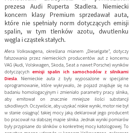
prezesa Audi Ruperta Stadlera. Niemiecki
koncern klasy Premium sprzedawał auta,
które nie spełniały norm dotyczących emisji
spalin, w tym tlenków azotu, dwutlenku
węgla i cząstek stałych.
Afera Volkswagena, określana mianem „Dieselgate”, dotyczy
fałszowania przez niemieckich producentów aut z koncernu
VAG (Audi, Volskwagen, Skoda, Seat a nawet Porsche) wyników
dotyczących
emisji spalin ich samochodów z silnikami
Diesla
. Niemieckie auta z były wyposażone w specjalne
oprogramowanie, które wykrywało, że pojazd znajduje się na
badaniu homologacyjnym i zmieniało parametry pracy silnika,
aby emitował on znacznie mniejsze ilości substancji
szkodliwych. Oczywiście, aby uzyskać niskie wyniki, motor nie był
w stanie osiągnąć takiej mocy jaką deklarował jego producent
bo pracował na słabszej mapie silnika. Jednak wyniki pomiarów
były przypisane do silników o konkretnej mocy katologowej. To
oszustwo mocno uderzyło w koncern Volkswagena, zwłaszcza