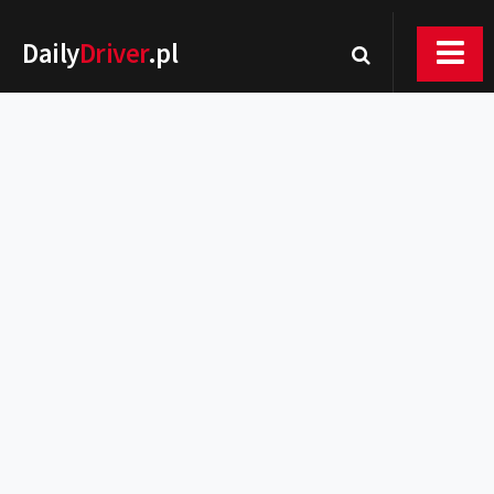
Daily
Driver
.pl
Nowości
Premiery
Rynek
Drogi
Zmiany w prawie
Wydarzenia
MOTORsport
Testy
Porady
Zakup i eksploatacja