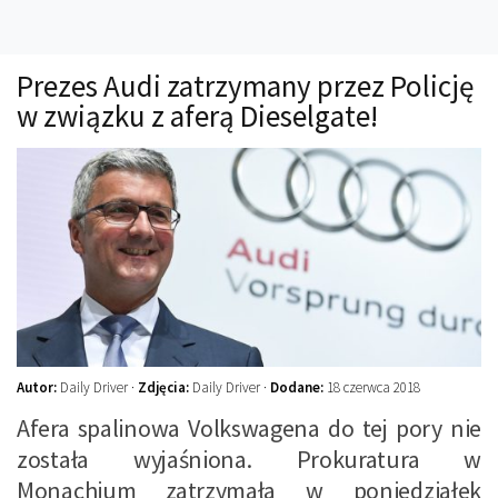
Technika
Prawo
Prezes Audi zatrzymany przez Policję
Technika jazdy
w związku z aferą Dieselgate!
Oświetlenie
Kalkulatory
Przelicznik mocy
Auto z niemiec
Galerie
Autor:
Daily Driver ·
Zdjęcia:
Daily Driver ·
Dodane:
18 czerwca 2018
Afera spalinowa Volkswagena do tej pory nie
została wyjaśniona. Prokuratura w
Monachium zatrzymała w poniedziałek