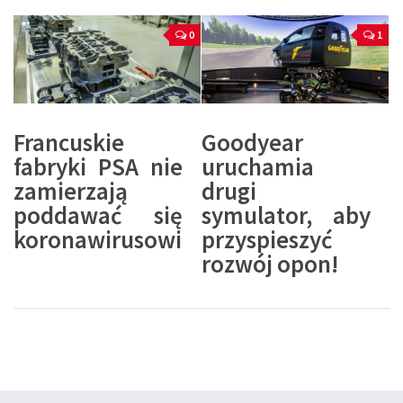
0
1
Francuskie
Goodyear
fabryki PSA nie
uruchamia
zamierzają
drugi
poddawać się
symulator, aby
koronawirusowi
przyspieszyć
rozwój opon!