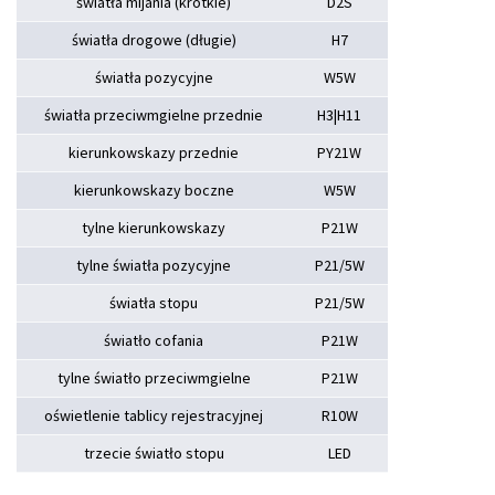
światła mijania (krótkie)
D2S
światła drogowe (długie)
H7
światła pozycyjne
W5W
światła przeciwmgielne przednie
H3|H11
kierunkowskazy przednie
PY21W
kierunkowskazy boczne
W5W
tylne kierunkowskazy
P21W
tylne światła pozycyjne
P21/5W
światła stopu
P21/5W
światło cofania
P21W
tylne światło przeciwmgielne
P21W
oświetlenie tablicy rejestracyjnej
R10W
trzecie światło stopu
LED