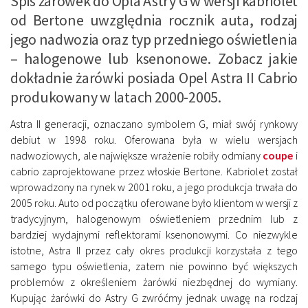
Spis żarówek do Opla Astry G w wersji kabriolet
od Bertone uwzględnia rocznik auta, rodzaj
jego nadwozia oraz typ przedniego oświetlenia
– halogenowe lub ksenonowe. Zobacz jakie
dokładnie żarówki posiada Opel Astra II Cabrio
produkowany w latach 2000-2005.
Astra II generacji, oznaczano symbolem G, miał swój rynkowy
debiut w 1998 roku. Oferowana była w wielu wersjach
nadwoziowych, ale największe wrażenie robiły odmiany
coupe
i
cabrio zaprojektowane przez włoskie Bertone. Kabriolet został
wprowadzony na rynek w 2001 roku, a jego produkcja trwała do
2005 roku. Auto od początku oferowane było klientom w wersji z
tradycyjnym, halogenowym oświetleniem przednim lub z
bardziej wydajnymi reflektorami ksenonowymi. Co niezwykle
istotne, Astra II przez cały okres produkcji korzystała z tego
samego typu oświetlenia, zatem nie powinno być większych
problemów z określeniem żarówki niezbędnej do wymiany.
Kupując żarówki do Astry G zwróćmy jednak uwagę na rodzaj