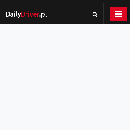
Daily
Driver
.pl
Nowości
Premiery
Rynek
Drogi
Zmiany w prawie
Wydarzenia
MOTORsport
Testy
Porady
Zakup i eksploatacja