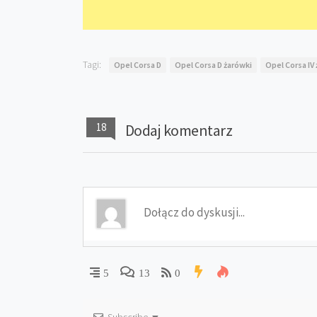
Tagi:
Opel Corsa D
Opel Corsa D żarówki
Opel Corsa IV
18
Dodaj komentarz
5
13
0