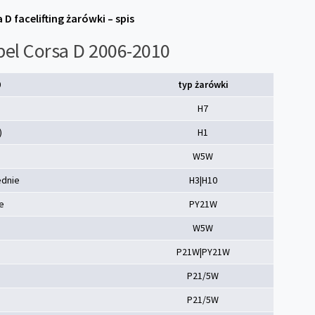
 D facelifting żarówki – spis
pel Corsa D 2006-2010
0
typ żarówki
H7
)
H1
W5W
ednie
H3|H10
e
PY21W
e
W5W
P21W|PY21W
P21/5W
P21/5W