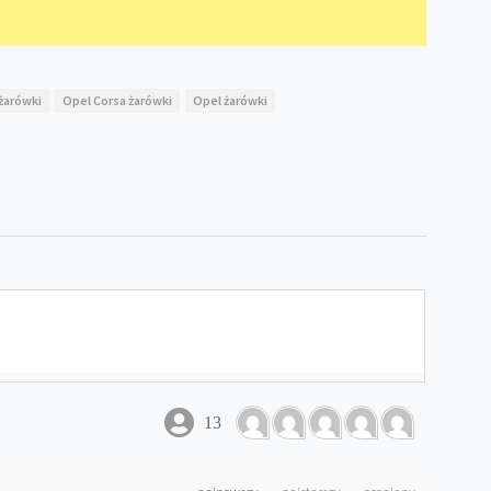
 żarówki
Opel Corsa żarówki
Opel żarówki
13