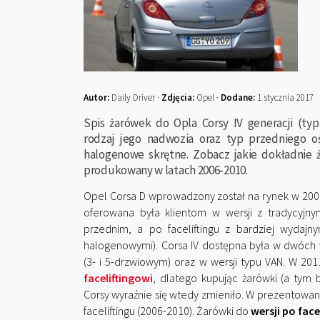
Autor:
Daily Driver ·
Zdjęcia:
Opel ·
Dodane:
1 stycznia 2017
Spis żarówek do Opla Corsy IV generacji (typ
rodzaj jego nadwozia oraz typ przedniego o
halogenowe skrętne. Zobacz jakie dokładnie 
produkowany w latach 2006-2010.
Opel Corsa D wprowadzony został na rynek w 2006
oferowana była klientom w wersji z tradycyjn
przednim, a po faceliftingu z bardziej wydajnym
halogenowymi). Corsa IV dostępna była w dwóch
(3- i 5-drzwiowym) oraz w wersji typu VAN. W 20
faceliftingowi
, dlatego kupując żarówki (a tym b
Corsy wyraźnie się wtedy zmieniło. W prezentowan
faceliftingu (2006-2010). Żarówki do
wersji po fac