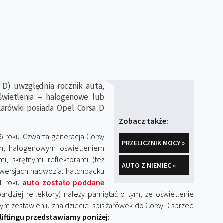
 D) uwzględnia rocznik auta,
świetlenia – halogenowe lub
żarówki posiada Opel Corsa D
Zobacz także:
 roku. Czwarta generacja Corsy
PRZELICZNIK MOCY »
ym, halogenowym oświetleniem
i, skrętnymi reflektorami (też
AUTO Z NIEMIEC »
 wersjach nadwozia: hatchbacku
11 roku
auto zostało poddane
ardziej reflektory) należy pamiętać o tym, że oświetlenie
ym zestawieniu znajdziecie spis żarówek do Corsy D sprzed
eliftingu przedstawiamy poniżej: