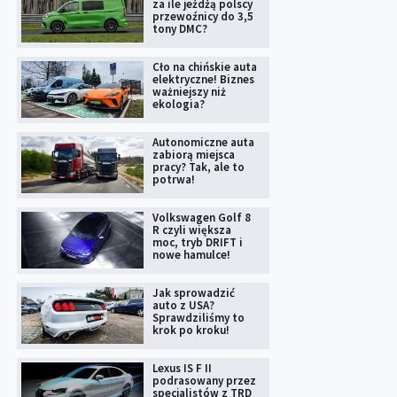
za ile jeżdżą polscy
przewoźnicy do 3,5
tony DMC?
Cło na chińskie auta
elektryczne! Biznes
ważniejszy niż
ekologia?
Autonomiczne auta
zabiorą miejsca
pracy? Tak, ale to
potrwa!
Volkswagen Golf 8
R czyli większa
moc, tryb DRIFT i
nowe hamulce!
Jak sprowadzić
auto z USA?
Sprawdziliśmy to
krok po kroku!
Lexus IS F II
podrasowany przez
specjalistów z TRD