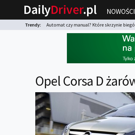
Daily
Driver
.pl
NOWOŚCI
Trendy:
Automat czy manual? Które skrzynie biegów
karnych?
Opel Corsa D żarów