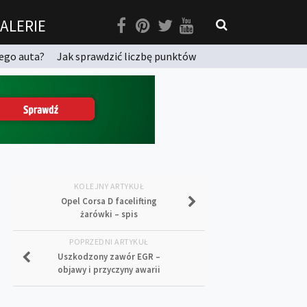
ALERIE
ego auta?
Jak sprawdzić liczbę punktów
KOLEJNY ARTYKUŁ
Opel Corsa D facelifting
żarówki – spis
POPRZEDNI ARTYKUŁ
Uszkodzony zawór EGR –
objawy i przyczyny awarii