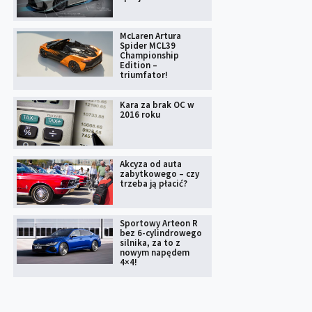
McLaren Artura
Spider MCL39
Championship
Edition –
triumfator!
Kara za brak OC w
2016 roku
Akcyza od auta
zabytkowego – czy
trzeba ją płacić?
Sportowy Arteon R
bez 6-cylindrowego
silnika, za to z
nowym napędem
4×4!