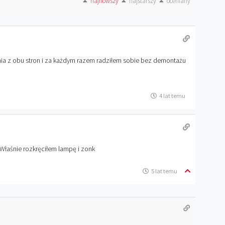
najnowszy
najstarszy
oceniany
ania z obu stron i za każdym razem radziłem sobie bez demontażu
4 lat temu
 Właśnie rozkręciłem lampę i zonk
5 lat temu