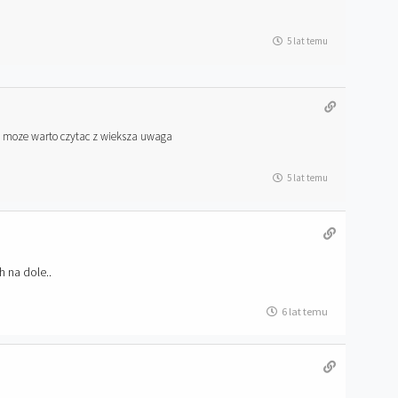
5 lat temu
ec moze warto czytac z wieksza uwaga
5 lat temu
h na dole..
6 lat temu