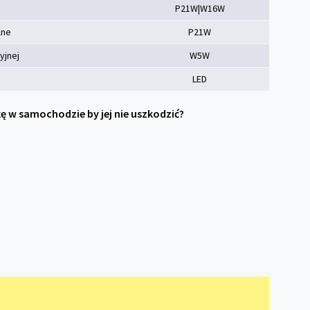
P21W|W16W
lne
P21W
yjnej
W5W
LED
 w samochodzie by jej nie uszkodzić?