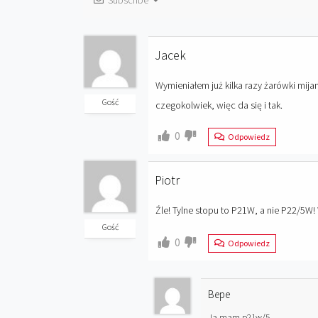
Subscribe
Jacek
Wymieniałem już kilka razy żarówki mij
Gość
czegokolwiek, więc da się i tak.
0
Odpowiedz
Piotr
Źle! Tylne stopu to P21W, a nie P22/5W!
Gość
0
Odpowiedz
Bepe
Ja mam p21w/5