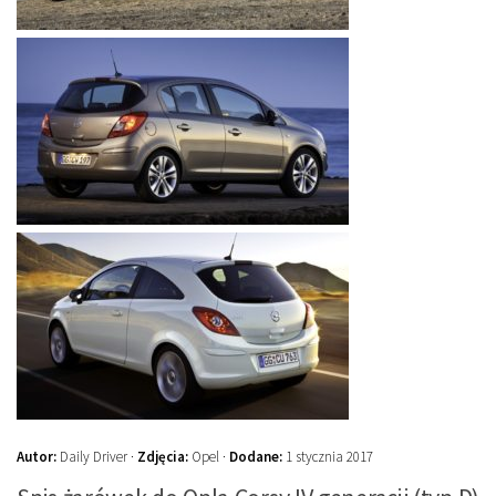
Autor:
Daily Driver ·
Zdjęcia:
Opel ·
Dodane:
1 stycznia 2017