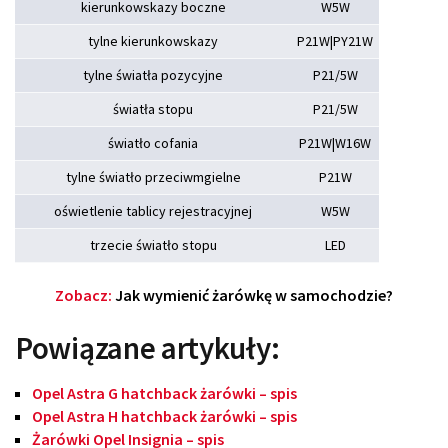
kierunkowskazy boczne
W5W
tylne kierunkowskazy
P21W|PY21W
tylne światła pozycyjne
P21/5W
światła stopu
P21/5W
światło cofania
P21W|W16W
tylne światło przeciwmgielne
P21W
oświetlenie tablicy rejestracyjnej
W5W
trzecie światło stopu
LED
Zobacz:
Jak wymienić żarówkę w samochodzie?
Powiązane artykuły:
Opel Astra G hatchback żarówki – spis
Opel Astra H hatchback żarówki – spis
Żarówki Opel Insignia – spis