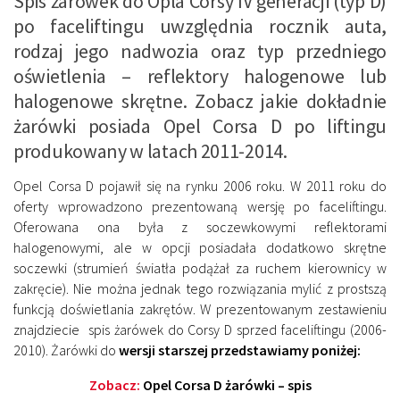
Spis żarówek do Opla Corsy IV generacji (typ D)
po faceliftingu uwzględnia rocznik auta,
rodzaj jego nadwozia oraz typ przedniego
oświetlenia – reflektory halogenowe lub
halogenowe skrętne. Zobacz jakie dokładnie
żarówki posiada Opel Corsa D po liftingu
produkowany w latach 2011-2014.
Opel Corsa D pojawił się na rynku 2006 roku. W 2011 roku do
oferty wprowadzono prezentowaną wersję po faceliftingu.
Oferowana ona była z soczewkowymi reflektorami
halogenowymi, ale w opcji posiadała dodatkowo skrętne
soczewki (strumień światła podążał za ruchem kierownicy w
zakręcie). Nie można jednak tego rozwiązania mylić z prostszą
funkcją doświetlania zakrętów. W prezentowanym zestawieniu
znajdziecie spis żarówek do Corsy D sprzed faceliftingu (2006-
2010). Żarówki do
wersji starszej przedstawiamy poniżej:
Zobacz:
Opel Corsa D żarówki – spis