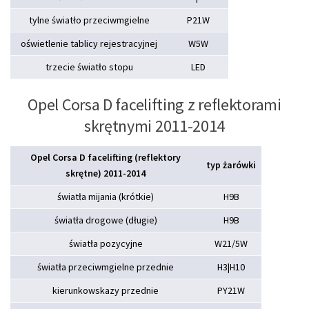
tylne światło przeciwmgielne
P21W
oświetlenie tablicy rejestracyjnej
W5W
trzecie światło stopu
LED
Opel Corsa D facelifting z reflektorami
skrętnymi 2011-2014
Opel Corsa D facelifting (reflektory
typ żarówki
skrętne) 2011-2014
światła mijania (krótkie)
H9B
światła drogowe (długie)
H9B
światła pozycyjne
W21/5W
światła przeciwmgielne przednie
H3|H10
kierunkowskazy przednie
PY21W