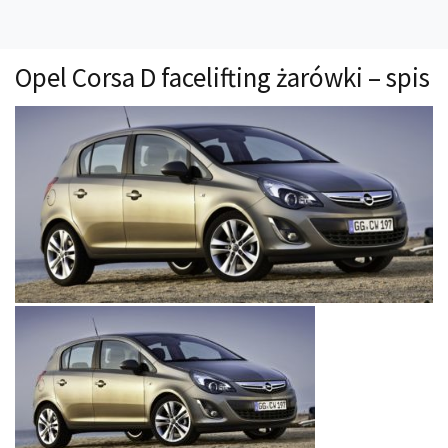
Technika
Prawo
Opel Corsa D facelifting żarówki – spis
Technika jazdy
Oświetlenie
Kalkulatory
Przelicznik mocy
Auto z niemiec
Galerie