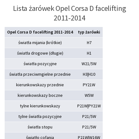
Lista żarówek Opel Corsa D facelifting
2011-2014
Opel Corsa D facelifting 2011-2014
typ żarówki
światła mijania (krótkie)
H7
światła drogowe (długie)
H1
światła pozycyjne
W21/5W
światła przeciwmgielne przednie
H3|H10
kierunkowskazy przednie
PY21W
kierunkowskazy boczne
W5W
tylne kierunkowskazy
P21W|PY21W
tylne światła pozycyjne
P21/5W
światła stopu
P21/5W
światło cofania
P21W|W16W