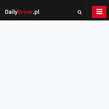
Daily
Driver
.pl
Nowości
Premiery
Rynek
Drogi
Zmiany w prawie
Wydarzenia
MOTORsport
Testy
Porady
Zakup i eksploatacja