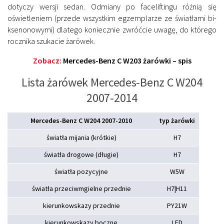
dotyczy wersji sedan. Odmiany po faceliftingu różnią się
oświetleniem (przede wszystkim egzemplarze ze światłami bi-
ksenonowymi) dlatego koniecznie zwróćcie uwagę, do którego
rocznika szukacie żarówek.
Zobacz:
Mercedes-Benz C W203 żarówki – spis
Lista żarówek Mercedes-Benz C W204
2007-2014
Mercedes-Benz C W204 2007-2010
typ żarówki
światła mijania (krótkie)
H7
światła drogowe (długie)
H7
światła pozycyjne
W5W
światła przeciwmgielne przednie
H7|H11
kierunkowskazy przednie
PY21W
kierunkowskazy boczne
LED