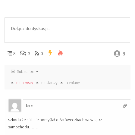
8
8
3
0
Subscribe
najnowszy
najstarszy
oceniany
Jaro
szkoda że nikt nie pomyślał o żaróweczkach wewnątrz
samochodu…….