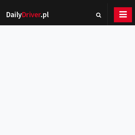
Daily
Driver
.pl
Nowości
Premiery
Rynek
Drogi
Zmiany w prawie
Wydarzenia
MOTORsport
Testy
Porady
Zakup i eksploatacja