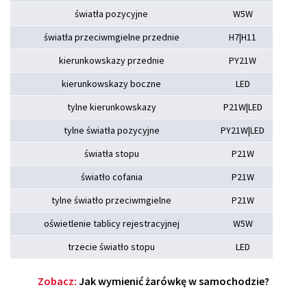
światła pozycyjne
W5W
światła przeciwmgielne przednie
H7|H11
kierunkowskazy przednie
PY21W
kierunkowskazy boczne
LED
tylne kierunkowskazy
P21W|LED
tylne światła pozycyjne
PY21W|LED
światła stopu
P21W
światło cofania
P21W
tylne światło przeciwmgielne
P21W
oświetlenie tablicy rejestracyjnej
W5W
trzecie światło stopu
LED
Zobacz:
Jak wymienić żarówkę w samochodzie?