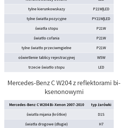
tylne kierunkowskazy
P21W|LED
tylne światła pozycyjne
PY21W|LED
światła stopu
P21W
światło cofania
P21W
tylne światło przeciwmgielne
P21W
oświetlenie tablicy rejestracyjnej
W5W
trzecie światło stopu
LED
Mercedes-Benz C W204 z reflektorami bi-
ksenonowymi
Mercedes-Benz C W204 Bi-Xenon 2007-2010
typ żarówki
światła mijania (krótkie)
D1S
światła drogowe (długie)
H7