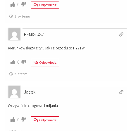
0
Odpowiedz
1 rok temu
REMIGIUSZ
Kierunkowskazy z tyłu jak i z przodu to PY21W
0
Odpowiedz
2 lat temu
Jacek
Oczywiście drogowe i mijania
0
Odpowiedz