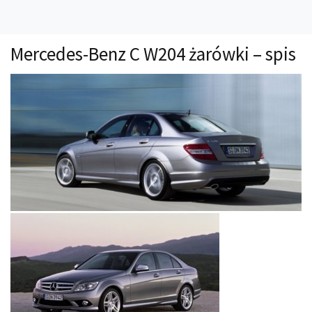
Technika
Prawo
Mercedes-Benz C W204 żarówki – spis
Technika jazdy
Oświetlenie
Kalkulatory
Przelicznik mocy
Auto z niemiec
Galerie