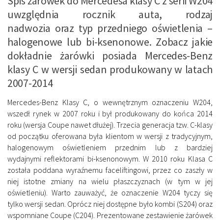
Spis żarówek do Mercedesa klasy C z serii W204
uwzględnia rocznik auta, rodzaj
nadwozia oraz typ przedniego oświetlenia –
halogenowe lub bi-ksenonowe. Zobacz jakie
dokładnie żarówki posiada Mercedes-Benz
klasy C w wersji sedan produkowany w latach
2007-2014
Mercedes-Benz Klasy C, o wewnętrznym oznaczeniu W204,
wszedł rynek w 2007 roku i był produkowany do końca 2014
roku (wersja Coupe nawet dłużej). Trzecia generacja tzw. C-klasy
od początku oferowana była klientom w wersji z tradycyjnym,
halogenowym oświetleniem przednim lub z bardziej
wydajnymi reflektorami bi-ksenonowym. W 2010 roku Klasa C
została poddana wyraźnemu faceliftingowi, przez co zaszły w
niej istotne zmiany na wielu płaszczyznach (w tym w jej
oświetleniu). Warto zauważyć, że oznaczenie W204 tyczy się
tylko wersji sedan. Oprócz niej dostępne było kombi (S204) oraz
wspomniane Coupe (C204). Prezentowane zestawienie żarówek