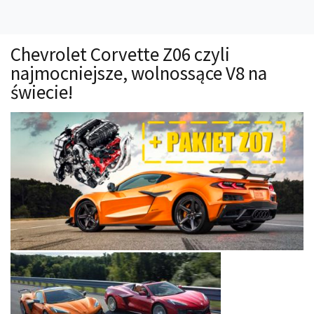
Technika
Prawo
Chevrolet Corvette Z06 czyli
Technika jazdy
najmocniejsze, wolnossące V8 na
Oświetlenie
świecie!
Kalkulatory
Przelicznik mocy
Auto z niemiec
Galerie