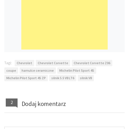
Tagi:
Chevrolet
Chevrolet Corvette
Chevrolet Corvette Z06
coupe
hamulce ceramiczne
Michelin Pilot Sport 4S
Michelin Pilot Sport 4S ZP
silnik 5.5 V8 LT6
silnik V8
2
Dodaj komentarz