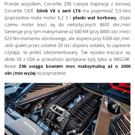
Przede wszystkim, Corvette Z06 czerpie inspirację z torowej
Corvette C8.R.
Silnik V8 z serii LT6
ma pojemność 5,5-litra
(poprzednia miała motor 6,2 l) i
płaski wał korbowy
, dzięki
czemu motor kręci się do niebotycznych 8600 obr./min!
Generuje przy tym maksymalnie aż 680 KM (przy 8400 obr./min) i
623 Nm momentu obrotowego, ale dopiero przy 6300 obr./min.
Jeśli spałeś przez ostatnie 20 lat i dopiero wstałeś, to zapewne
czytając to jesteś zdezorientowany. Tak wysoko kręcące się
silniki V8 z USA w przeszłości spotykane były tylko w NASCAR.
Nowe
Z06 osiąga bowiem moc maksymalną aż o 2000
obr./min wyżej
niż poprzednie.