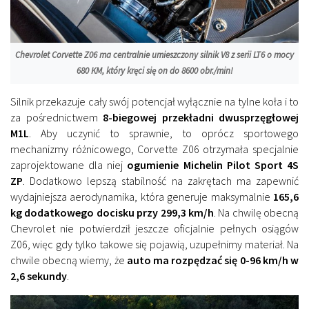
Chevrolet Corvette Z06 ma centralnie umieszczony silnik V8 z serii LT6 o mocy
680 KM, który kręci się on do 8600 obr./min!
Silnik przekazuje cały swój potencjał wyłącznie na tylne koła i to
za pośrednictwem
8-biegowej przekładni dwusprzęgłowej
M1L
. Aby uczynić to sprawnie, to oprócz sportowego
mechanizmy różnicowego, Corvette Z06 otrzymała specjalnie
zaprojektowane dla niej
ogumienie Michelin Pilot Sport 4S
ZP
. Dodatkowo lepszą stabilność na zakrętach ma zapewnić
wydajniejsza aerodynamika, która generuje maksymalnie
165,6
kg dodatkowego docisku przy 299,3 km/h
. Na chwilę obecną
Chevrolet nie potwierdził jeszcze oficjalnie pełnych osiągów
Z06, więc gdy tylko takowe się pojawią, uzupełnimy materiał. Na
chwile obecną wiemy, że
auto ma rozpędzać się 0-96 km/h w
2,6 sekundy
.