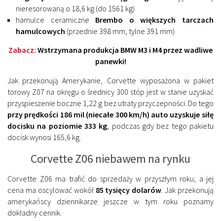
nieresorowaną o 18,6 kg (do 1561 kg)
hamulce ceramiczne
Brembo o większych tarczach
hamulcowych
(przednie 398 mm, tylne 391 mm)
Zabacz:
Wstrzymana produkcja BMW M3 i M4 przez wadliwe
panewki!
Jak przekonują Amerykanie, Corvette wyposażona w pakiet
torowy Z07 na okręgu o średnicy 300 stóp jest w stanie uzyskać
przyspieszenie boczne 1,22 g bez utraty przyczepności. Do tego
przy prędkości 186 mil (niecałe 300 km/h) auto uzyskuje siłę
docisku na poziomie 333 kg
, podczas gdy bez tego pakietu
docisk wynosi 165,6 kg.
Corvette Z06 niebawem na rynku
Corvette Z06 ma trafić do sprzedaży w przyszłym roku, a jej
cena ma oscylować wokół
85 tysięcy dolarów
. Jak przekonują
amerykańscy dziennikarze jeszcze w tym roku poznamy
dokładny cennik.