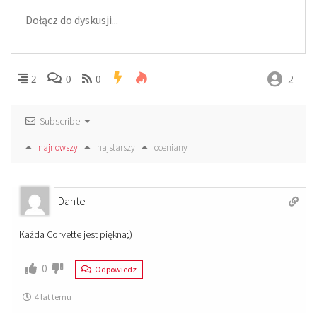
2
2
0
0
Subscribe
najnowszy
najstarszy
oceniany
Dante
Każda Corvette jest piękna;)
0
Odpowiedz
4 lat temu