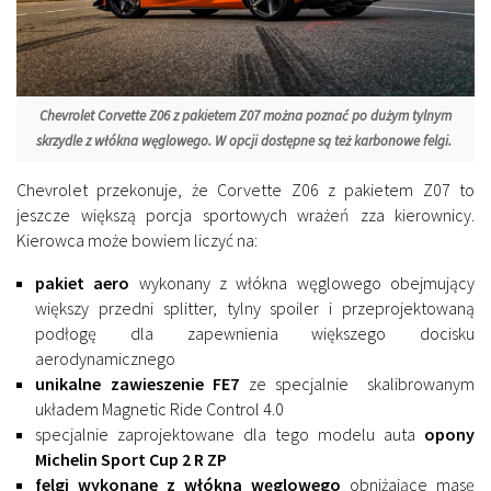
Chevrolet Corvette Z06 z pakietem Z07 można poznać po dużym tylnym
skrzydle z włókna węglowego. W opcji dostępne są też karbonowe felgi.
Chevrolet przekonuje, że Corvette Z06 z pakietem Z07 to
jeszcze większą porcja sportowych wrażeń zza kierownicy.
Kierowca może bowiem liczyć na:
pakiet aero
wykonany z włókna węglowego obejmujący
większy przedni splitter, tylny spoiler i przeprojektowaną
podłogę dla zapewnienia większego docisku
aerodynamicznego
unikalne zawieszenie FE7
ze specjalnie skalibrowanym
układem Magnetic Ride Control 4.0
specjalnie zaprojektowane dla tego modelu auta
opony
Michelin Sport Cup 2 R ZP
felgi wykonane z włókna węglowego
obniżające masę