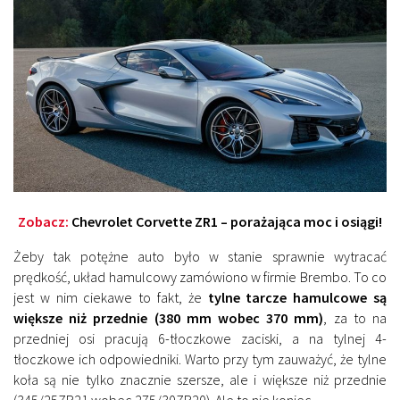
Zobacz:
Chevrolet Corvette ZR1 – porażająca moc i osiągi!
Żeby tak potężne auto było w stanie sprawnie wytracać
prędkość, układ hamulcowy zamówiono w firmie Brembo. To co
jest w nim ciekawe to fakt, że
tylne tarcze hamulcowe są
większe niż przednie (380 mm wobec 370 mm)
, za to na
przedniej osi pracują 6-tłoczkowe zaciski, a na tylnej 4-
tłoczkowe ich odpowiedniki. Warto przy tym zauważyć, że tylne
koła są nie tylko znacznie szersze, ale i większe niż przednie
(345/25ZR21 wobec 275/30ZR20). Ale to nie koniec.