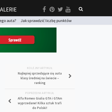
ALERIE
ego auta?
Jak sprawdzić liczbę punktów
KOLEJNY ARTYKUŁ
Najlepiej sprzedające się auta
klasy średniej na świecie –
ranking
POPRZEDNI ARTYKUŁ
Alfa Romeo Giulia GTA i GTAm
wyprzedane! Kilka sztuk trafi
do Polski!