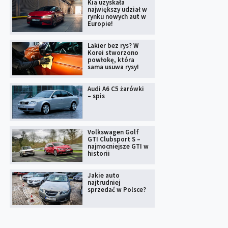
Kia uzyskała
największy udział w
rynku nowych aut w
Europie!
Lakier bez rys? W
Korei stworzono
powłokę, która
sama usuwa rysy!
Audi A6 C5 żarówki
– spis
Volkswagen Golf
GTI Clubsport S –
najmocniejsze GTI w
historii
Jakie auto
najtrudniej
sprzedać w Polsce?