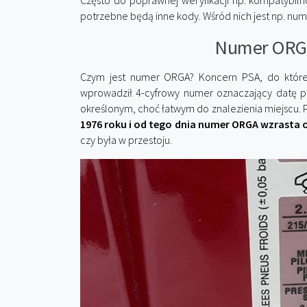
Często do poprawnej weryfikacji np. kompatybiln
potrzebne będą inne kody. Wśród nich jest np. nu
Numer ORGA 
Czym jest numer ORGA? Koncern PSA, do któreg
wprowadził 4-cyfrowy numer oznaczający datę p
określonym, choć łatwym do znalezienia miejscu. 
1976 roku i od tego dnia numer ORGA wzrasta 
czy była w przestoju.