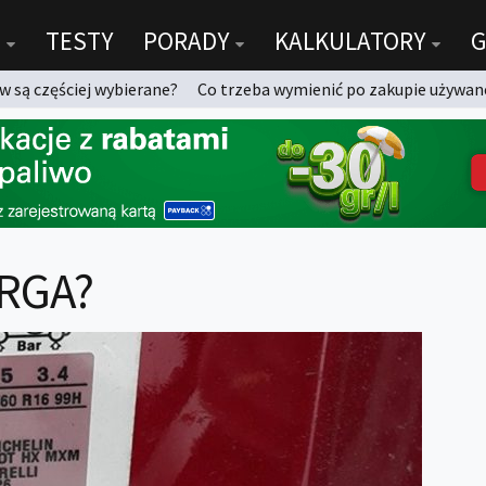
TESTY
PORADY
KALKULATORY
G
 są częściej wybierane?
Co trzeba wymienić po zakupie używan
ORGA?