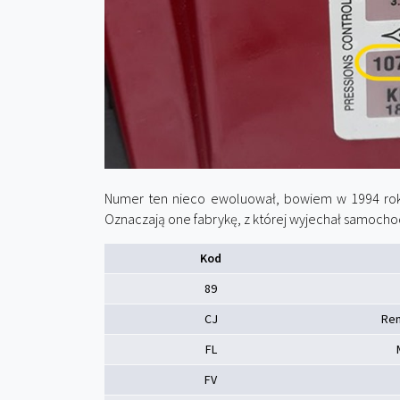
Numer ten nieco ewoluował, bowiem w 1994 roku
Oznaczają one fabrykę, z której wyjechał samoch
Kod
89
CJ
Ren
FL
FV