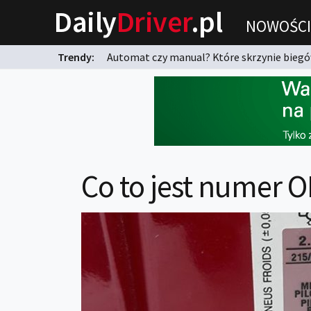
Daily
Driver
.pl
NOWOŚCI
Trendy:
Automat czy manual? Które skrzynie biegów
karnych?
Co to jest numer 