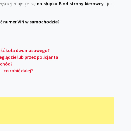
ęściej znajduje się
na słupku B od strony kierowcy
i jest
źć numer VIN w samochodzie?
tność koła dwumasowego?
glądzie lub przez policjanta
ochód?
– co robić dalej?