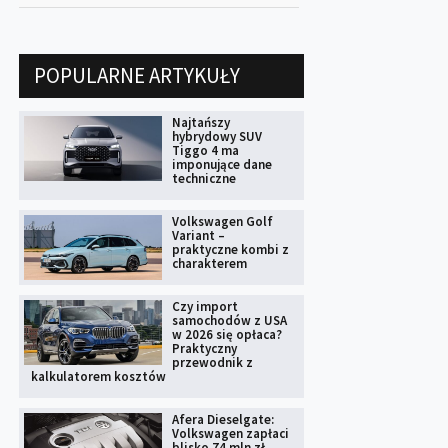
POPULARNE ARTYKUŁY
Najtańszy
hybrydowy SUV
Tiggo 4 ma
imponujące dane
techniczne
Volkswagen Golf
Variant –
praktyczne kombi z
charakterem
Czy import
samochodów z USA
w 2026 się opłaca?
Praktyczny
przewodnik z
kalkulatorem kosztów
Afera Dieselgate:
Volkswagen zapłaci
blisko 74 mln zł