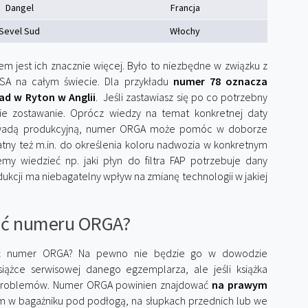
Dangel
Francja
Sevel Sud
Włochy
m jest ich znacznie więcej. Było to niezbędne w związku z
PSA na całym świecie. Dla przykładu
numer 78 oznacza
ład w Ryton w Anglii
. Jeśli zastawiasz się po co potrzebny
 zostawanie. Oprócz wiedzy na temat konkretnej daty
z wadą produkcyjną, numer ORGA może pomóc w doborze
tny też m.in. do określenia koloru nadwozia w konkretnym
emy wiedzieć np. jaki płyn do filtra FAP potrzebuje dany
ukcji ma niebagatelny wpływ na zmianę technologii w jakiej
ać numeru ORGA?
eźć numer ORGA? Na pewno nie będzie go w dowodzie
siążce serwisowej danego egzemplarza, ale jeśli książka
 problemów. Numer ORGA powinien znajdować
na prawym
m w bagażniku pod podłogą, na słupkach przednich lub we