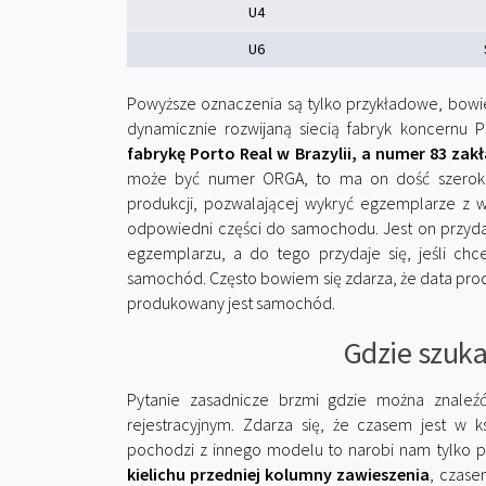
U4
U6
Powyższe oznaczenia są tylko przykładowe, bowie
dynamicznie rozwijaną siecią fabryk koncernu 
fabrykę Porto Real w Brazylii, a numer 83 zak
może być numer ORGA, to ma on dość szerokie
produkcji, pozwalającej wykryć egzemplarze 
odpowiedni części do samochodu. Jest on przyda
egzemplarzu, a do tego przydaje się, jeśli chc
samochód. Często bowiem się zdarza, że data prod
produkowany jest samochód.
Gdzie szuk
Pytanie zasadnicze brzmi gdzie można znal
rejestracyjnym. Zdarza się, że czasem jest w k
pochodzi z innego modelu to narobi nam tylko
kielichu przedniej kolumny zawieszenia
, czase