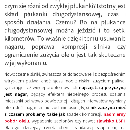
czym się różni od zwykłej płukanki? Istotny jest
skład płukanki długodystansowej, czas i
sposób działania. Czemu? Bo na płukance
długodystansowej można jeździć i to setki
kilometrów. To właśnie dzięki temu usuwanie
nagaru, poprawa kompresji silnika czy
ograniczenie zużycia oleju jest tak skuteczne
w jej wykonaniu.
Nowoczesne silniki, zwłaszcza te doładowane i z bezpośrednim
wtryskiem paliwa, choć łączą moc z niskim zużyciem paliwa,
generując też więcej problemów. Ich
najczęstszą przyczyną
jest nagar
, będący efektem niepełnego procesu spalania
mieszanki paliwowo-powietrznej i długich interwałów wymiany
oleju. Jeśli nagar ten nie zostanie usunięty,
silnik zaczyna mieć
z czasem problemy takie jak
spadek kompresji,
nadmierny
pobór oleju
, wypadanie zapłonów czy nawet
zjawisko LSPI
.
Dlatego dzisiejszy rynek chemii silnikowej skupia się na