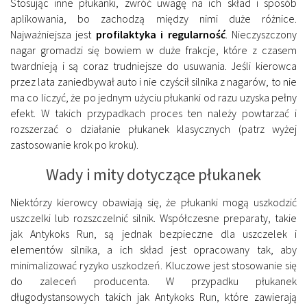
Stosując inne płukanki, zwróć uwagę na ich skład i sposób
aplikowania, bo zachodzą między nimi duże różnice.
Najważniejsza jest
profilaktyka i regularność
. Nieczyszczony
nagar gromadzi się bowiem w duże frakcje, które z czasem
twardnieją i są coraz trudniejsze do usuwania. Jeśli kierowca
przez lata zaniedbywał auto i nie czyścił silnika z nagarów, to nie
ma co liczyć, że po jednym użyciu płukanki od razu uzyska pełny
efekt. W takich przypadkach proces ten należy powtarzać i
rozszerzać o działanie płukanek klasycznych (patrz wyżej
zastosowanie krok po kroku).
Wady i mity dotyczące płukanek
Niektórzy kierowcy obawiają się, że płukanki mogą uszkodzić
uszczelki lub rozszczelnić silnik. Współczesne preparaty, takie
jak Antykoks Run, są jednak bezpieczne dla uszczelek i
elementów silnika, a ich skład jest opracowany tak, aby
minimalizować ryzyko uszkodzeń. Kluczowe jest stosowanie się
do zaleceń producenta. W przypadku płukanek
długodystansowych takich jak Antykoks Run, które zawierają