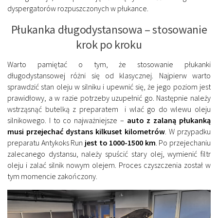
dyspergatorów rozpuszczonych w płukance.
Płukanka długodystansowa – stosowanie
krok po kroku
Warto pamiętać o tym, że stosowanie płukanki
długodystansowej różni się od klasycznej. Najpierw warto
sprawdzić stan oleju w silniku i upewnić się, że jego poziom jest
prawidłowy, a w razie potrzeby uzupełnić go. Następnie należy
wstrząsnąć butelką z preparatem i wlać go do wlewu oleju
silnikowego. I to co najważniejsze –
auto z zalaną płukanką
musi przejechać dystans kilkuset kilometrów
. W przypadku
preparatu Antykoks Run
jest to 1000-1500 km
. Po przejechaniu
zalecanego dystansu, należy spuścić stary olej, wymienić filtr
oleju i zalać silnik nowym olejem. Proces czyszczenia został w
tym momencie zakończony.