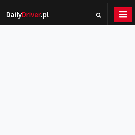
Daily
Driver
.pl
Nowości
Premiery
Rynek
Drogi
Zmiany w prawie
Wydarzenia
MOTORsport
Testy
Porady
Zakup i eksploatacja