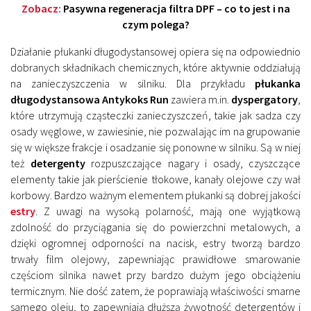
Zobacz:
Pasywna regeneracja filtra DPF – co to jest i na
czym polega?
Działanie płukanki długodystansowej opiera się na odpowiednio
dobranych składnikach chemicznych, które aktywnie oddziałują
na zanieczyszczenia w silniku. Dla przykładu
płukanka
długodystansowa Antykoks Run
zawiera m.in.
dyspergatory
,
które utrzymują cząsteczki zanieczyszczeń, takie jak sadza czy
osady węglowe, w zawiesinie, nie pozwalając im na grupowanie
się w większe frakcje i osadzanie się ponowne w silniku. Są w niej
też
detergenty
rozpuszczające nagary i osady, czyszczące
elementy takie jak pierścienie tłokowe, kanały olejowe czy wał
korbowy. Bardzo ważnym elementem płukanki są dobrej jakości
estry
. Z uwagi na wysoką polarność, mają one wyjątkową
zdolność do przyciągania się do powierzchni metalowych, a
dzięki ogromnej odporności na nacisk, estry tworzą bardzo
trwały film olejowy, zapewniając prawidłowe smarowanie
częściom silnika nawet przy bardzo dużym jego obciążeniu
termicznym. Nie dość zatem, że poprawiają właściwości smarne
samego oleju, to zapewniają dłuższą żywotność detergentów i