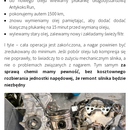
do nowego oleju wlewamy płukankę długodystansową
Antykoks Run,
pokonujemy autem 1500 km,
znowu wymieniamy olej pamiętając, aby dodać dodać
klasyczną płukankę na 15 minut przed wymianą oleju,
wylewamy stary olej, zalewamy nowy i zakładamy świeży filtr.
I tyle – cała operacja jest zakończona, a nagar powinien być
zredukowany do minimum. Jeśli pobór oleju lub kompresja się
nie poprawiły, to świadczy to o zużyciu mechanicznym silnika, a
nie o problemach związanych z nagarem. Tym samym
za
sprawą chemii mamy pewność, bez kosztownego
rozbierania jednostki napędowej, że remont silnika będzie
niezbędny
.