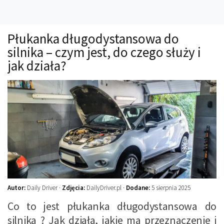
Technika
Prawo
Płukanka długodystansowa do
Technika jazdy
silnika – czym jest, do czego służy i
Oświetlenie
jak działa?
Kalkulatory
Przelicznik mocy
Auto z niemiec
Galerie
Autor:
Daily Driver ·
Zdjęcia:
DailyDriver.pl ·
Dodane:
5 sierpnia 2025
Co to jest płukanka długodystansowa do
silnika ? Jak działa, jakie ma przeznaczenie i