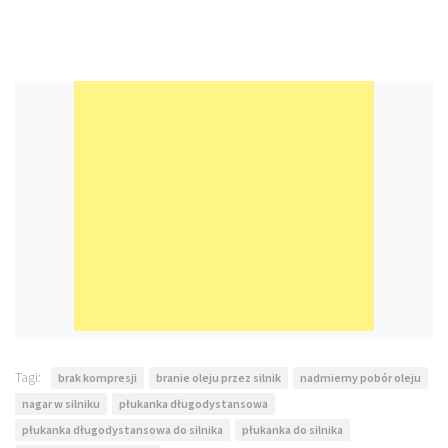
Tagi:
brak kompresji
branie oleju przez silnik
nadmierny pobór oleju
nagar w silniku
płukanka długodystansowa
płukanka długodystansowa do silnika
płukanka do silnika