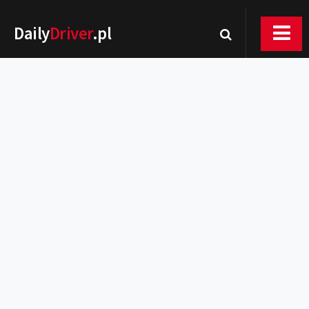
Daily
Driver
.pl
Nowości
Premiery
Rynek
Drogi
Zmiany w prawie
Wydarzenia
MOTORsport
Testy
Porady
Zakup i eksploatacja