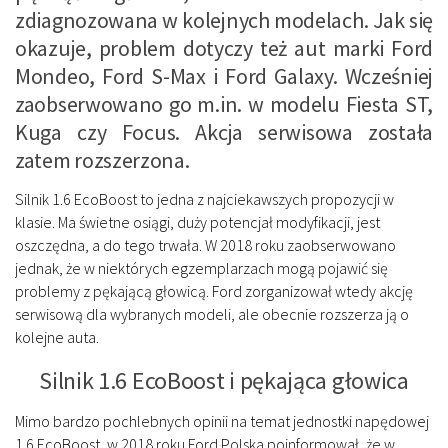
zdiagnozowana w kolejnych modelach. Jak się
okazuje, problem dotyczy też aut marki Ford
Mondeo, Ford S-Max i Ford Galaxy. Wcześniej
zaobserwowano go m.in. w modelu Fiesta ST,
Kuga czy Focus. Akcja serwisowa została
zatem rozszerzona.
Silnik 1.6 EcoBoost to jedna z najciekawszych propozycji w
klasie. Ma świetne osiągi, duży potencjał modyfikacji, jest
oszczędna, a do tego trwała. W 2018 roku zaobserwowano
jednak, że w niektórych egzemplarzach mogą pojawić się
problemy z pękającą głowicą. Ford zorganizował wtedy akcję
serwisową dla wybranych modeli, ale obecnie rozszerza ją o
kolejne auta.
Silnik 1.6 EcoBoost i pękająca głowica
Mimo bardzo pochlebnych opinii na temat jednostki napędowej
1.6 EcoBoost, w 2018 roku Ford Polska poinformował, że w