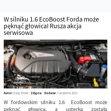
Technika
Prawo
W silniku 1.6 EcoBoost Forda może
Technika jazdy
pęknąć głowica! Rusza akcja
Oświetlenie
serwisowa
Kalkulatory
Przelicznik mocy
Auto z niemiec
Galerie
Autor:
Daily Driver ·
Zdjęcia:
·
Dodane:
7 września 2021
W fordowskim silniku 1.6 EcoBoost może
pęknąć głowica, a usterka została