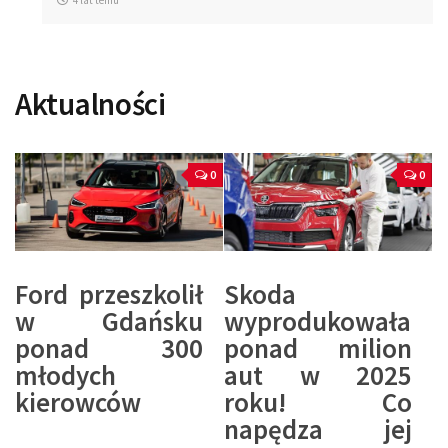
4 lat temu
Aktualności
0
0
Ford przeszkolił
Skoda
w Gdańsku
wyprodukowała
ponad 300
ponad milion
młodych
aut w 2025
kierowców
roku! Co
napędza jej