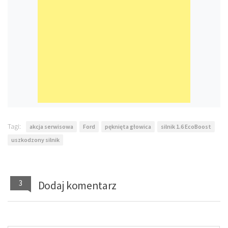
Tagi:
akcja serwisowa
Ford
pęknięta głowica
silnik 1.6 EcoBoost
uszkodzony silnik
3
Dodaj komentarz