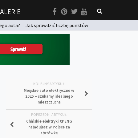
ALERIE
ego auta?
Jak sprawdzić liczbę punktów
KOLEJNY ARTYKUŁ
Miejskie auto elektryczne w
2025 – szukamy idealnego
mieszczucha
POPRZEDNI ARTYKUŁ
Chińskie elektryki XPENG
naładujesz w Polsce za
złotówkę