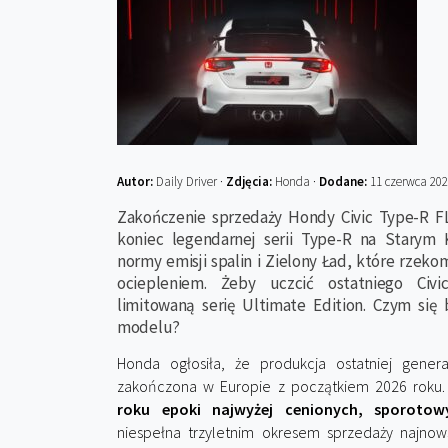
Autor:
Daily Driver ·
Zdjęcia:
Honda ·
Dodane:
11 czerwca 20
Zakończenie sprzedaży Hondy Civic Type-R F
koniec legendarnej serii Type-R na Starym 
normy emisji spalin i Zielony Ład, które rzek
ociepleniem. Żeby uczcić ostatniego Civ
limitowaną serię Ultimate Edition. Czym się
modelu?
Honda ogłosiła, że produkcja ostatniej genera
zakończona w Europie z początkiem 2026 roku
roku epoki najwyżej cenionych, sporotow
niespełna trzyletnim okresem sprzedaży najn