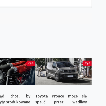
0
0
ząd chce, by
Toyota Proace może się
były produkowane
spalić przez wadliwy