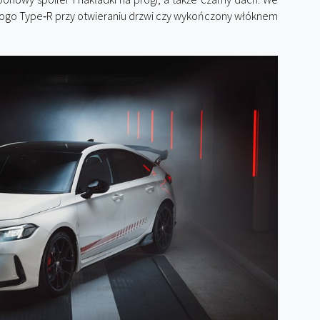
a logo Type‑R przy otwieraniu drzwi czy wykończony włóknem