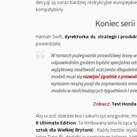
decyzji są coraz bardziej restrykcyjne europejskie
kompatybilny.
Koniec seri
Hannah Swift,
dyrektorka ds. strategii i produ
powiedziała:
W ramach pożegnania prawdziwej ikony w 
odpowiednim gestem będzie specjalna odsło
wyjątkową możliwość uczczenia długoletnie
modeli musi się
rozwijać zgodnie z prawo
wyrazem naszej pasji do zapewniania emoc
modelu w nadchodzących tygodniach i mie
Zobacz:
Test Honda 
Aby uczcić dziedzictwo i zakończyć erę godnie,
R
Ultimate Edition
. To limitowana seria licząca t
sztuk dla Wielkiej Brytanii
)
.
Każdy będzie wyróż
kolor Type‑R), dodatki w czerwonym kolorze, karb