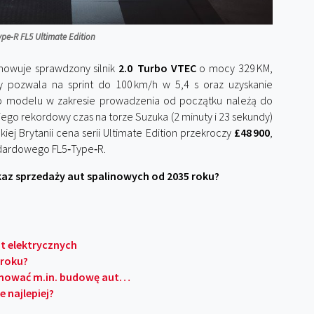
pe-R FL5 Ultimate Edition
howuje sprawdzony silnik
2.0 Turbo VTEC
o mocy 329 KM,
pozwala na sprint do 100 km/h w 5,4 s oraz uzyskanie
o modelu w zakresie prowadzenia od początku należą do
 jego
rekordowy czas na torze Suzuka (2 minuty i 23 sekundy)
kiej Brytanii cena serii Ultimate Edition przekroczy
£48 900
,
andardowego FL5‑Type‑R.
az sprzedaży aut spalinowych od 2035 roku?
ut elektrycznych
 roku?
jmować m.in. budowę aut…
e najlepiej?