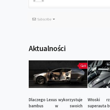
Subscribe
Aktualności
0
Dlaczego Lexus wykorzystuje
Włoski r
bambus w swoich
superauta 