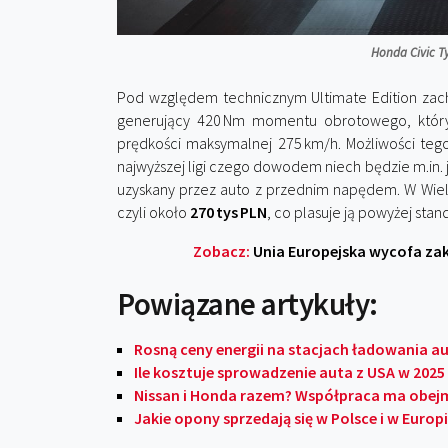
Honda Civic Ty
Pod względem technicznym Ultimate Edition zac
generujący 420 Nm momentu obrotowego, który 
prędkości maksymalnej 275 km/h.
Możliwości teg
najwyższej ligi czego dowodem niech będzie m.in.
uzyskany przez auto z przednim napędem.
W Wiel
czyli około
270 tys PLN
, co plasuje ją powyżej st
Zobacz:
Unia Europejska wycofa zak
Powiązane artykuły:
Rosną ceny energii na stacjach ładowania a
Ile kosztuje sprowadzenie auta z USA w 2025
Nissan i Honda razem? Współpraca ma obe
Jakie opony sprzedają się w Polsce i w Europi