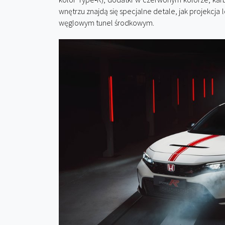
wnętrzu znajdą się specjalne detale, jak projekcj
węglowym tunel środkowym.