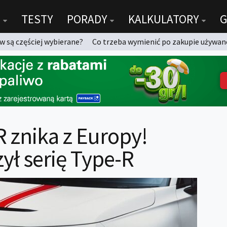
TESTY
PORADY
KALKULATORY
G
 są częściej wybierane?
Co trzeba wymienić po zakupie używan
 znika z Europy!
zył serię Type-R