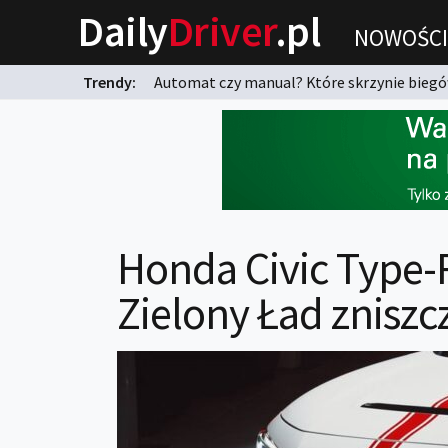
Daily
Driver
.pl
NOWOŚCI
Trendy:
Automat czy manual? Które skrzynie biegów
karnych?
Honda Civic Type-R
Zielony Ład zniszc