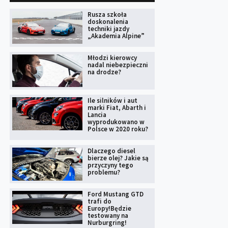
Rusza szkoła
doskonalenia
techniki jazdy
„Akademia Alpine”
Młodzi kierowcy
nadal niebezpieczni
na drodze?
Ile silników i aut
marki Fiat, Abarth i
Lancia
wyprodukowano w
Polsce w 2020 roku?
Dlaczego diesel
bierze olej? Jakie są
przyczyny tego
problemu?
Ford Mustang GTD
trafi do
Europy!Będzie
testowany na
Nurburgring!