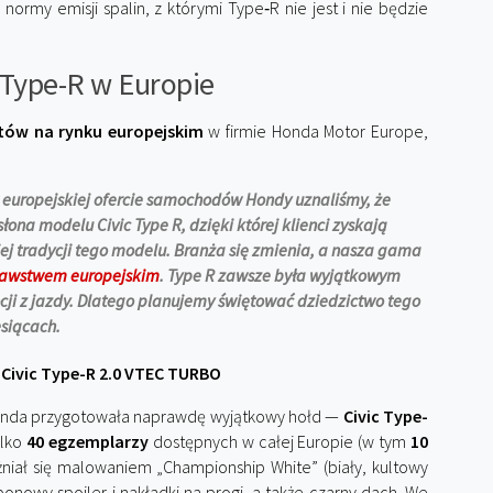
 normy emisji spalin, z którymi Type‑R nie jest i nie będzie
i Type-R w Europie
któw na rynku europejskim
w firmie Honda Motor Europe,
europejskiej ofercie samochodów Hondy uznaliśmy, że
na modelu Civic Type R, dzięki której klienci zyskają
j tradycji tego modelu. Branża się zmienia, a nasza gama
dawstwem europejskim
. Type R zawsze była wyjątkowym
ji z jazdy. Dlatego planujemy świętować dziedzictwo tego
siącach.
Civic Type-R 2.0 VTEC TURBO
 Honda przygotowała naprawdę wyjątkowy hołd —
Civic Type-
ylko
40 egzemplarzy
dostępnych w całej Europie (w tym
10
niał się malowaniem „Championship White” (biały, kultowy
onowy spoiler i nakładki na progi, a także czarny dach. We