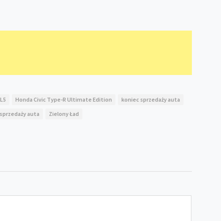
FL5
Honda Civic Type-R Ultimate Edition
koniec sprzedaży auta
sprzedaży auta
Zielony Ład