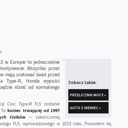
25
L5 w Europie to jednocześnie
Kontynencie. Wszystko przez
omo mają uratować świat przed
ica Type-R, Honda wypuści
Zobacz także:
 będzie różnić od normalnego
PRZELICZNIK MOCY »
cji Civic Type‑R FL5 zostanie
AUTO Z NIEMIEC »
. To
koniec trwającej od 1997
ych Civików
— zakończonej
owszego FL5, wprowadzonego w 2023 roku.
Powodem tej