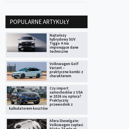
POPULARNE ARTYKUŁY
Najtańszy
hybrydowy SUV
Tiggo 4 ma
imponujące dane
techniczne
Volkswagen Golf
Variant –
praktyczne kombi z
charakterem
Czy import
samochodów z USA
w 2026 się opłaca?
Praktyczny
przewodnik z
kalkulatorem kosztów
Afera Dieselgate:
Volkswagen zapłaci
blisko 74 mln zł