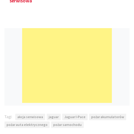
serwisowa
Tagi:
akcja serwisowa
jaguar
Jaguar I-Pace
pożar akumulatorów
pożar auta elektrycznego
pożar samochodu