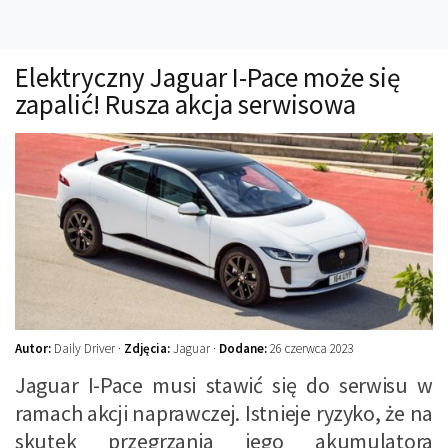
Technika
Prawo
Elektryczny Jaguar I-Pace może się
Technika jazdy
zapalić! Rusza akcja serwisowa
Oświetlenie
Kalkulatory
Przelicznik mocy
Auto z niemiec
Galerie
Autor:
Daily Driver ·
Zdjęcia:
Jaguar ·
Dodane:
26 czerwca 2023
Jaguar I-Pace musi stawić się do serwisu w
ramach akcji naprawczej. Istnieje ryzyko, że na
skutek przegrzania jego akumulatora