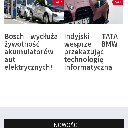
2
0
Bosch wydłuża
Indyjski TATA
żywotność
wesprze BMW
akumulatorów
przekazując
aut
technologię
elektrycznych!
informatyczną
NOWOŚCI