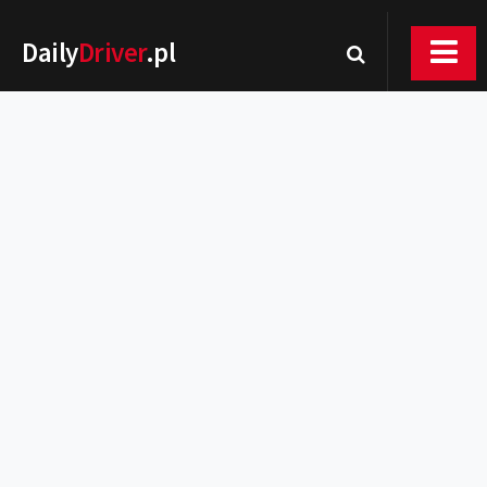
Daily
Driver
.pl
Nowości
Premiery
Rynek
Drogi
Zmiany w prawie
Wydarzenia
MOTORsport
Testy
Porady
Zakup i eksploatacja