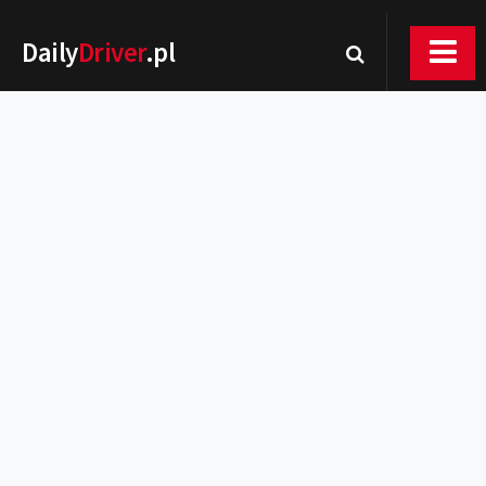
Daily
Driver
.pl
Nowości
Premiery
Rynek
Drogi
Zmiany w prawie
Wydarzenia
MOTORsport
Testy
Porady
Zakup i eksploatacja