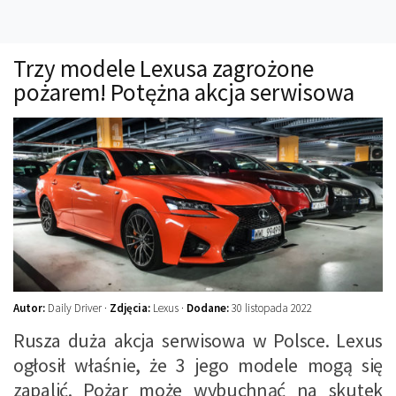
Technika
Prawo
Trzy modele Lexusa zagrożone
Technika jazdy
pożarem! Potężna akcja serwisowa
Oświetlenie
Kalkulatory
Przelicznik mocy
Auto z niemiec
Galerie
Autor:
Daily Driver ·
Zdjęcia:
Lexus ·
Dodane:
30 listopada 2022
Rusza duża akcja serwisowa w Polsce. Lexus
ogłosił właśnie, że 3 jego modele mogą się
zapalić. Pożar może wybuchnąć na skutek