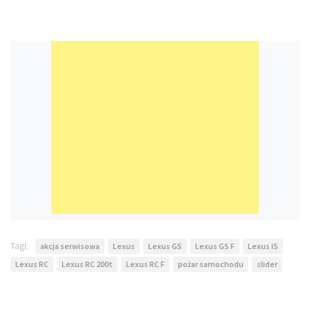
Tagi:
akcja serwisowa
Lexus
Lexus GS
Lexus GS F
Lexus IS
Lexus RC
Lexus RC 200t
Lexus RC F
pożar samochodu
slider