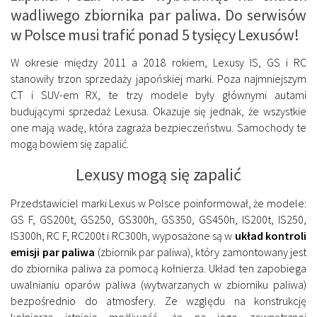
wadliwego zbiornika par paliwa. Do serwisów
w Polsce musi trafić ponad 5 tysięcy Lexusów!
W okresie między 2011 a 2018 rokiem, Lexusy IS, GS i RC
stanowiły trzon sprzedaży japońskiej marki. Poza najmniejszym
CT i SUV-em RX, te trzy modele były głównymi autami
budującymi sprzedaż Lexusa. Okazuje się jednak, że wszystkie
one mają wadę, która zagraża bezpieczeństwu. Samochody te
mogą bowiem się zapalić.
Lexusy mogą się zapalić
Przedstawiciel marki Lexus w Polsce poinformował, że modele:
GS F, GS200t, GS250, GS300h, GS350, GS450h, IS200t, IS250,
IS300h, RC F, RC200t i RC300h, wyposażone są w
układ kontroli
emisji par paliwa
(zbiornik par paliwa), który zamontowany jest
do zbiornika paliwa za pomocą kołnierza. Układ ten zapobiega
uwalnianiu oparów paliwa (wytwarzanych w zbiorniku paliwa)
bezpośrednio do atmosfery. Ze względu na konstrukcję
kołnierza istnieje możliwość, że na jego zewnętrznej