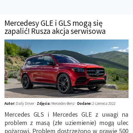
Technika
Prawo
Mercedesy GLE i GLS mogą się
Technika jazdy
zapalić! Rusza akcja serwisowa
Oświetlenie
Kalkulatory
Przelicznik mocy
Auto z niemiec
Galerie
Autor:
Daily Driver ·
Zdjęcia:
Mercedes-Benz ·
Dodane:
2 czerwca 2022
Mercedes GLS i Mercedes GLE z uwagi na
problem z masą (złe uziemienie) mogą ulec
pożarowi. Problem dostrzeżono w prawie 500