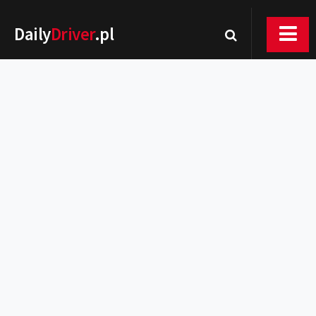
Daily
Driver
.pl
Nowości
Premiery
Rynek
Drogi
Zmiany w prawie
Wydarzenia
MOTORsport
Testy
Porady
Zakup i eksploatacja