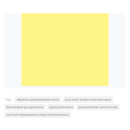
Tagi:
alkohol a prowadzenie auta
asystent zmęczenia kierowcy
kierowanie po pijanemu
pijany kierowca
prowadzenie samochodu
system wykrywania zmęczenia kierowcy