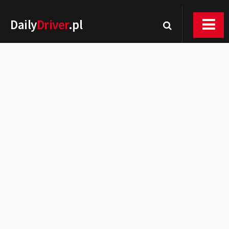
Daily
Driver
.pl
Nowości
Premiery
Rynek
Drogi
Zmiany w prawie
Wydarzenia
MOTORsport
Testy
Porady
Zakup i eksploatacja