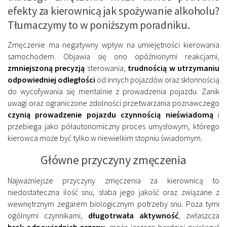
efekty za kierownicą jak spożywanie alkoholu?
Tłumaczymy to w poniższym poradniku.
Zmęczenie ma negatywny wpływ na umiejętności kierowania
samochodem. Objawia się ono opóźnionymi reakcjami,
zmniejszoną precyzją
sterowania,
trudnością w utrzymaniu
odpowiedniej odległości
od innych pojazdów oraz skłonnością
do wycofywania się mentalnie z prowadzenia pojazdu. Zanik
uwagi oraz ograniczone zdolności przetwarzania poznawczego
czynią prowadzenie pojazdu czynnością nieświadomą
i
przebiega jako półautonomiczny proces umysłowym, którego
kierowca może być tylko w niewielkim stopniu świadomym.
Główne przyczyny zmęczenia
Najważniejsze przyczyny zmęczenia za kierownicą to
niedostateczna ilość snu, słaba jego jakość oraz związane z
wewnętrznym zegarem biologicznym potrzeby snu. Poza tymi
ogólnymi czynnikami,
długotrwała aktywność
, zwłaszcza
brak odpowiednich przerw
, może jeszcze bardziej zwiększyć