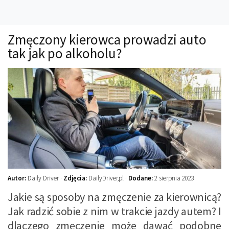
Technika
Prawo
Zmęczony kierowca prowadzi auto
Technika jazdy
tak jak po alkoholu?
Oświetlenie
Kalkulatory
Przelicznik mocy
Auto z niemiec
Galerie
Autor:
Daily Driver ·
Zdjęcia:
DailyDriver,pl ·
Dodane:
2 sierpnia 2023
Jakie są sposoby na zmęczenie za kierownicą?
Jak radzić sobie z nim w trakcie jazdy autem? I
dlaczego zmęczenie może dawać podobne