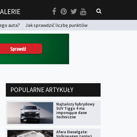
ALERIE
ego auta?
Jak sprawdzić liczbę punktów
POPULARNE ARTYKUŁY
Najtańszy hybrydowy
SUV Tiggo 4 ma
imponujące dane
techniczne
Afera Dieselgate:
Volkswagen zapłaci