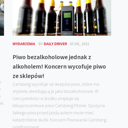
WYDARZENIA
· BY
DAILY DRIVER
· 20 SIE, 2021
Piwo bezalkoholowe jednak z
alkoholem! Koncern wycofuje piwo
ze sklepów!
o
Carlsberg wycofuje ze sklepów piwo, które ma
y
etykietę określającą je jako bezalkoholowe. W
w
rzeczywistości w środku znajduje się
ek
kilkuprocentowe piwo Carlsberg Pilsner. Spożycie
takiego piwa przed jazdą autem może mieć
katastrofalne skutki. Koncern Piwowarski Carlsberg
poinformował...