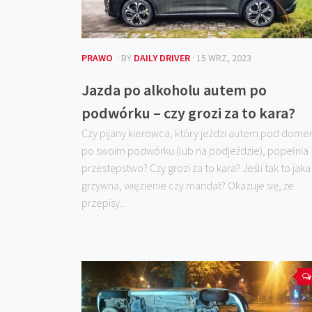
PRAWO
· BY
DAILY DRIVER
· 15 WRZ, 2023
Jazda po alkoholu autem po
podwórku – czy grozi za to kara?
Czy pijany kierowca, który jeździ autem pod dome
po swoim podwórku (lub na podjeździe), popełnia
przestępstwo? Czy grozi za to kara? Jeśli tak to jaka
grzywna, więzienie czy mandat? Okazuje się, że
przepisy...