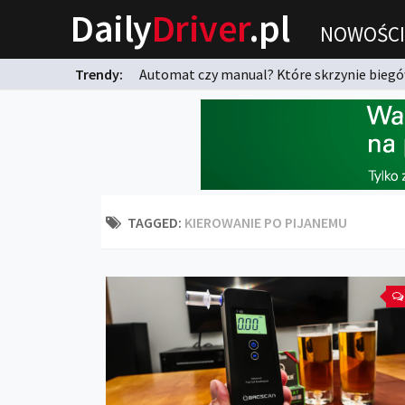
Daily
Driver
.pl
NOWOŚCI
Trendy:
Automat czy manual? Które skrzynie biegów
karnych?
TAGGED:
KIEROWANIE PO PIJANEMU