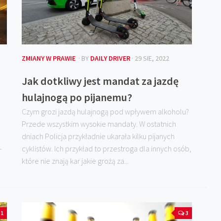
ZMIANY W PRAWIE
· BY
DAILY DRIVER
· 29 SIE, 2022
Jak dotkliwy jest mandat za jazdę
hulajnogą po pijanemu?
Czym grozi jazdą hulajnogą pod wpływem alkoholu?
Przede wszystkim wysokie mandaty. W ostatnich
dniach Policja przykładnie ukarała kilku pijanych
-
cyklistów. Ich przykład to przestroga dla innych osób,
które nie znają kar jakie grożą za...
1
3