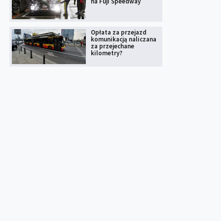
na Fuji Speedway
Opłata za przejazd
komunikacją naliczana
za przejechane
kilometry?