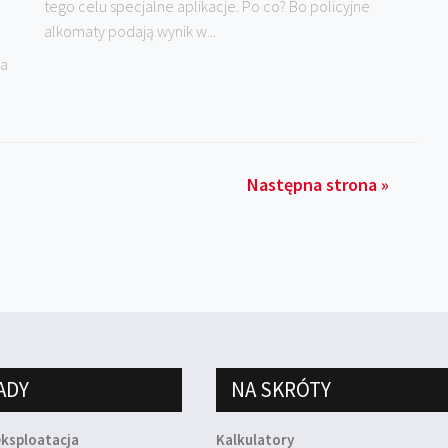
tego celu specjalne aplikacje. Po co? Bo policyjne
alkomaty podają wynik w...
na
Następna strona »
ADY
NA SKRÓTY
eksploatacja
Kalkulatory