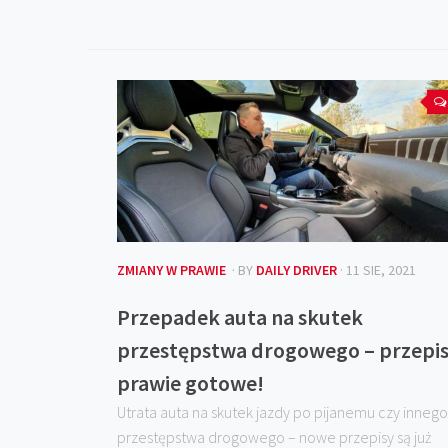
ZMIANY W PRAWIE
· BY
DAILY DRIVER
· 11 SIE, 2021
Przepadek auta na skutek
przestępstwa drogowego – przepi
prawie gotowe!
Utrata auta na skutek jazdy po pijanemu czy innego
przestępstwa drogowego – nowe przepisy są już