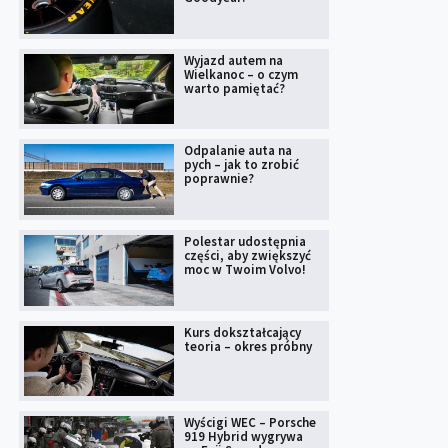
Wyjazd autem na
Wielkanoc – o czym
warto pamiętać?
Odpalanie auta na
pych – jak to zrobić
poprawnie?
Polestar udostępnia
części, aby zwiększyć
moc w Twoim Volvo!
Kurs dokształcający
teoria – okres próbny
Wyścigi WEC – Porsche
919 Hybrid wygrywa