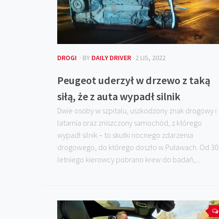
DROGI
· BY
DAILY DRIVER
· 2 LIS, 2022
Peugeot uderzył w drzewo z taką
siłą, że z auta wypadł silnik
Dwie osoby w szpitalu, uszkodzony znak drogowy i
latarnia oraz zniszczony samochód, z którego
wypadł silnik – to skutki nocnego zdarzenia
drogowego, do którego doszło w Puławach. Od 30
letniego kierowcy pobrano krew do badań,...