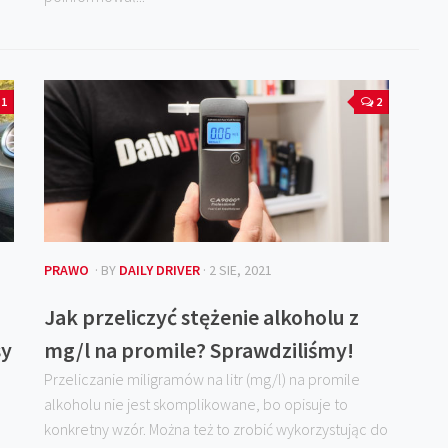
1
2
PRAWO
· BY
DAILY DRIVER
· 2 SIE, 2021
Jak przeliczyć stężenie alkoholu z
sy
mg/l na promile? Sprawdziliśmy!
Przeliczanie miligramów na litr (mg/l) na promile
alkoholu nie jest skomplikowane, bo opisuje to
konkretny wzór. Można też to zrobić wykorzystując do