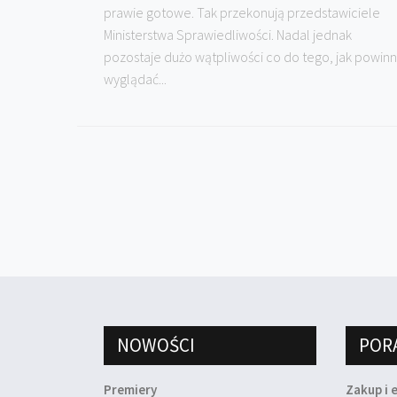
prawie gotowe. Tak przekonują przedstawiciele
Ministerstwa Sprawiedliwości. Nadal jednak
pozostaje dużo wątpliwości co do tego, jak powin
wyglądać...
NOWOŚCI
POR
Premiery
Zakup i 