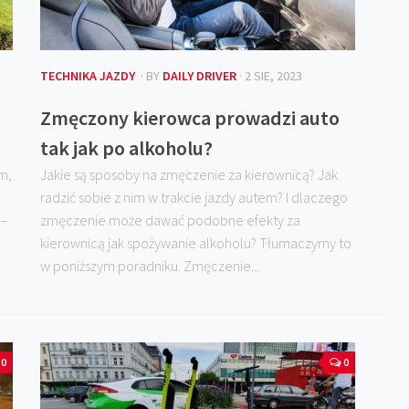
TECHNIKA JAZDY
· BY
DAILY DRIVER
· 2 SIE, 2023
Zmęczony kierowca prowadzi auto
tak jak po alkoholu?
m,
Jakie są sposoby na zmęczenie za kierownicą? Jak
radzić sobie z nim w trakcie jazdy autem? I dlaczego
 –
zmęczenie może dawać podobne efekty za
kierownicą jak spożywanie alkoholu? Tłumaczymy to
w poniższym poradniku. Zmęczenie...
0
0