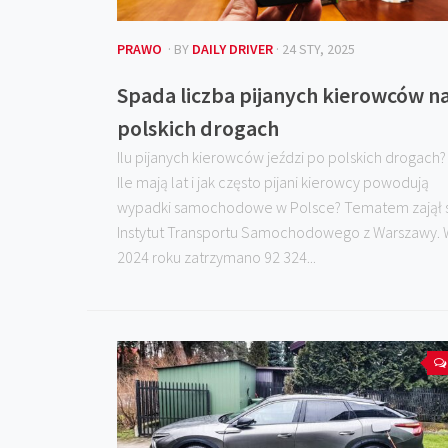
PRAWO
· BY
DAILY DRIVER
· 24 STY, 2025
Spada liczba pijanych kierowców n
polskich drogach
Ilu pijanych kierowców jeździ po polskich drogach?
Ile mają lat i jak często pijani kierowcy powodują
wypadki samochodowe w Polsce? Tematem zajął s
Instytut Transportu Samochodowego z Warszawy. 
2024 roku zatrzymano 92 324...