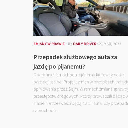
ZMIANY W PRAWIE
· BY
DAILY DRIVER
· 21 MAR, 2022
Przepadek służbowego auta za
jazdę po pijanemu?
Odebranie samochodu pijanemu kierowcy coraz
bardziej realne. Projekt zmian w przepisach trafił d
opiniowania przez Sejm. W ramach zmiana sprawc
przestępstw drogowych, którzy prowadzili będąc 
stanie nietrzeźwości będą tracili auta. Czy przepad
samochodu...