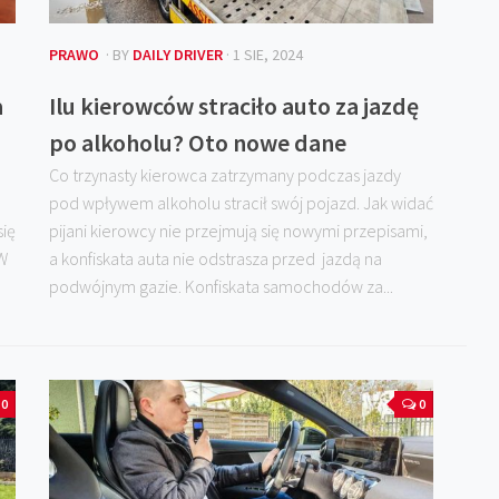
PRAWO
· BY
DAILY DRIVER
· 1 SIE, 2024
a
Ilu kierowców straciło auto za jazdę
po alkoholu? Oto nowe dane
Co trzynasty kierowca zatrzymany podczas jazdy
pod wpływem alkoholu stracił swój pojazd. Jak widać
ię
pijani kierowcy nie przejmują się nowymi przepisami,
W
a konfiskata auta nie odstrasza przed jazdą na
podwójnym gazie. Konfiskata samochodów za...
0
0