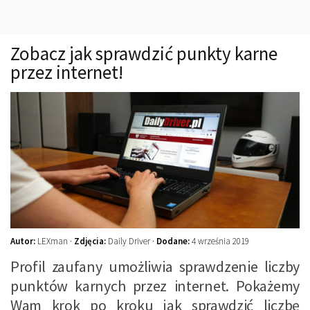
Technika
Prawo
Zobacz jak sprawdzić punkty karne
Technika jazdy
przez internet!
Oświetlenie
Kalkulatory
Przelicznik mocy
Auto z niemiec
Galerie
Autor:
LEXman ·
Zdjęcia:
Daily Driver ·
Dodane:
4 września 2019
Profil zaufany umożliwia sprawdzenie liczby
punktów karnych przez internet. Pokażemy
Wam krok po kroku jak sprawdzić liczbę