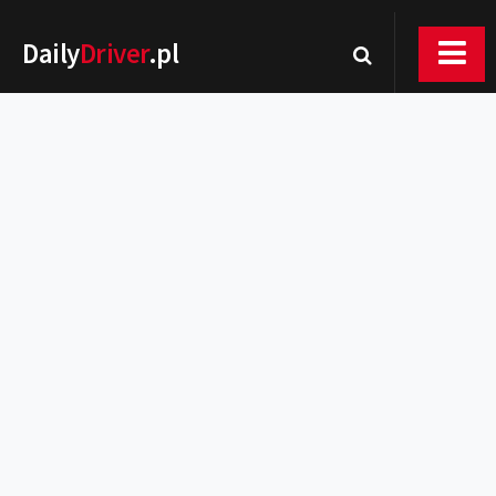
Daily
Driver
.pl
Nowości
Premiery
Rynek
Drogi
Zmiany w prawie
Wydarzenia
MOTORsport
Testy
Porady
Zakup i eksploatacja