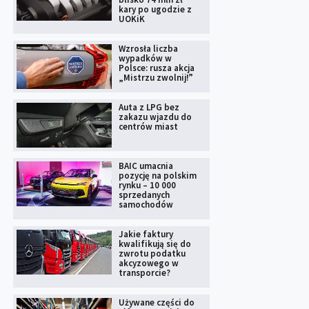
kary po ugodzie z
UOKiK
Wzrosła liczba
wypadków w
Polsce: rusza akcja
„Mistrzu zwolnij!”
Auta z LPG bez
zakazu wjazdu do
centrów miast
BAIC umacnia
pozycję na polskim
rynku – 10 000
sprzedanych
samochodów
Jakie faktury
kwalifikują się do
zwrotu podatku
akcyzowego w
transporcie?
Używane części do