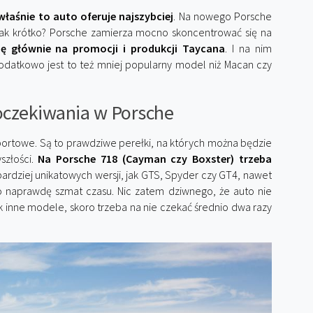
łaśnie to auto oferuje najszybciej
. Na nowego Porsche
tak krótko? Porsche zamierza mocno skoncentrować się na
ię głównie na promocji i produkcji Taycana
. I na nim
datkowo jest to też mniej popularny model niż Macan czy
oczekiwania w Porsche
sportowe. Są to prawdziwe perełki, na których można będzie
szłości.
Na Porsche 718 (Cayman czy Boxster) trzeba
bardziej unikatowych wersji, jak GTS, Spyder czy GT4, nawet
to naprawdę szmat czasu. Nic zatem dziwnego, że auto nie
 inne modele, skoro trzeba na nie czekać średnio dwa razy