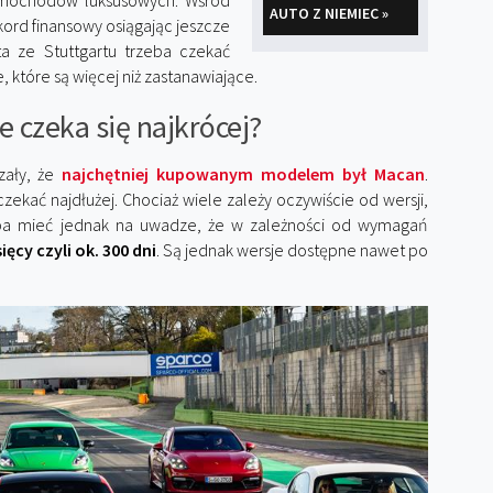
samochodów luksusowych. Wśród
AUTO Z NIEMIEC »
ord finansowy osiągając jeszcze
ta ze Stuttgartu trzeba czekać
, które są więcej niż zastanawiające.
e czeka się najkrócej?
zały, że
najchętniej kupowanym modelem był Macan
.
 czekać najdłużej. Chociaż wiele zależy oczywiście od wersji,
eba mieć jednak na uwadze, że w zależności od wymagań
cy czyli ok. 300 dni
. Są jednak wersje dostępne nawet po