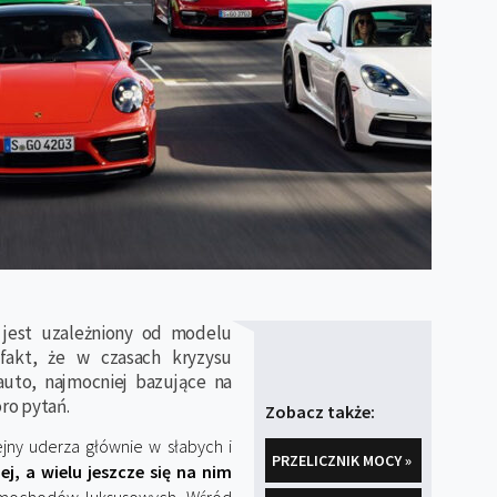
 jest uzależniony od modelu
fakt, że w czasach kryzysu
auto, najmocniej bazujące na
oro pytań.
Zobacz także:
ejny uderza głównie w słabych i
PRZELICZNIK MOCY »
j, a wielu jeszcze się na nim