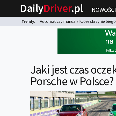
Daily
Driver
.pl
NOWOŚCI
Trendy:
Automat czy manual? Które skrzynie biegów
karnych?
Jaki jest czas ocz
Porsche w Polsce?