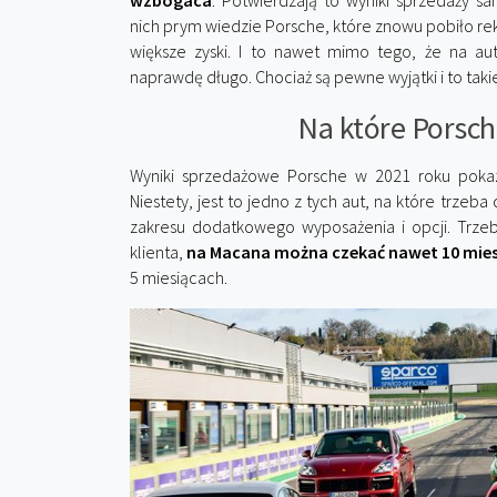
wzbogaca
. Potwierdzają to wyniki sprzedaży 
nich prym wiedzie Porsche, które znowu pobiło rek
większe zyski. I to nawet mimo tego, że na au
naprawdę długo. Chociaż są pewne wyjątki i to takie
Na które Porsch
Wyniki sprzedażowe Porsche w 2021 roku poka
Niestety, jest to jedno z tych aut, na które trzeba
zakresu dodatkowego wyposażenia i opcji. Trz
klienta,
na Macana można czekać nawet 10 miesię
5 miesiącach.