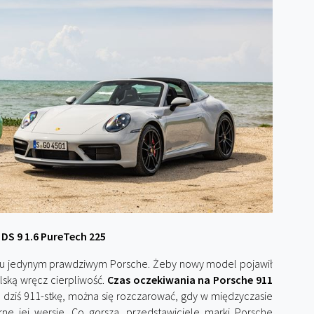
 DS 9 1.6 PureTech 225
ielu jedynym prawdziwym Porsche. Żeby nowy model pojawił
elską wręcz cierpliwość.
Czas oczekiwania na Porsche 911
c dziś 911-stkę, można się rozczarować, gdy w międzyczasie
arne jej wersje. Co gorsza, przedstawiciele marki Porsche