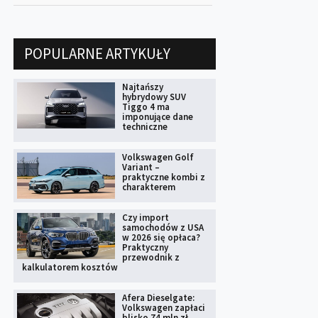
POPULARNE ARTYKUŁY
Najtańszy
hybrydowy SUV
Tiggo 4 ma
imponujące dane
techniczne
Volkswagen Golf
Variant –
praktyczne kombi z
charakterem
Czy import
samochodów z USA
w 2026 się opłaca?
Praktyczny
przewodnik z
kalkulatorem kosztów
Afera Dieselgate:
Volkswagen zapłaci
blisko 74 mln zł