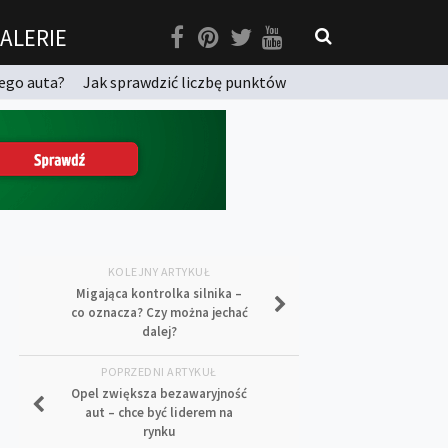
ALERIE
ego auta?
Jak sprawdzić liczbę punktów
KOLEJNY ARTYKUŁ
Migająca kontrolka silnika –
co oznacza? Czy można jechać
dalej?
POPRZEDNI ARTYKUŁ
Opel zwiększa bezawaryjność
aut – chce być liderem na
rynku