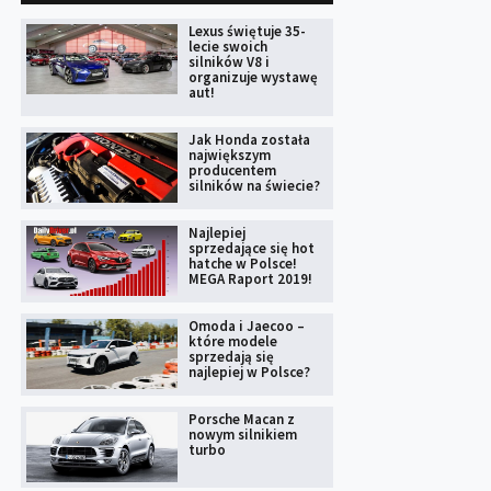
Lexus świętuje 35-
lecie swoich
silników V8 i
organizuje wystawę
aut!
Jak Honda została
największym
producentem
silników na świecie?
Najlepiej
sprzedające się hot
hatche w Polsce!
MEGA Raport 2019!
Omoda i Jaecoo –
które modele
sprzedają się
najlepiej w Polsce?
Porsche Macan z
nowym silnikiem
turbo