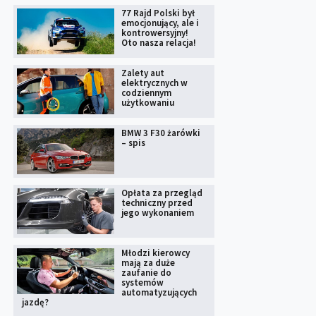
77 Rajd Polski był
emocjonujący, ale i
kontrowersyjny!
Oto nasza relacja!
Zalety aut
elektrycznych w
codziennym
użytkowaniu
BMW 3 F30 żarówki
– spis
Opłata za przegląd
techniczny przed
jego wykonaniem
Młodzi kierowcy
mają za duże
zaufanie do
systemów
automatyzujących
jazdę?