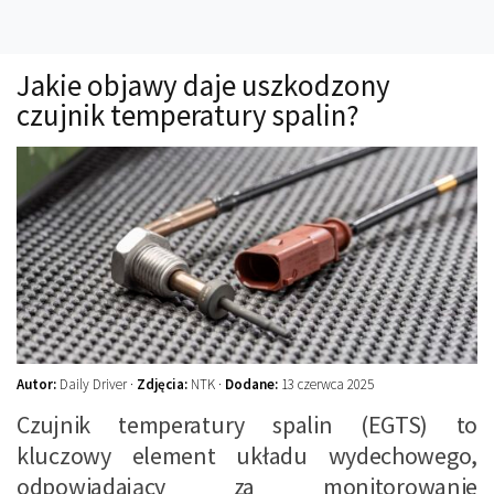
Technika
Prawo
Jakie objawy daje uszkodzony
Technika jazdy
czujnik temperatury spalin?
Oświetlenie
Kalkulatory
Przelicznik mocy
Auto z niemiec
Galerie
Autor:
Daily Driver ·
Zdjęcia:
NTK ·
Dodane:
13 czerwca 2025
Czujnik temperatury spalin (EGTS) to
kluczowy element układu wydechowego,
odpowiadający za monitorowanie