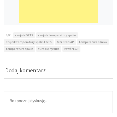
Tagi:
czujnik EGTS
czujnik temperatury spalin
czujnik temperatury spalin EGTS
filtr DPF/FAP
temperatura silnika
temperatura spalin
turbosprężarka
zawór EGR
Dodaj komentarz