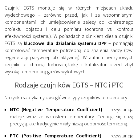
Czujniki EGTS montuje się w różnych miejscach układu
wydechowego – zarówno przed, jak i za wspomnianymi
komponentami. Ich umiejscowienie zależy od konkretnego
projektu pojazdu i celu pomiaru (ochrona vs. kontrola
efektywności systemu). W pojazdach z silnikiem diesla czujniki
EGTS są
kluczowe dla działania systemu DPF
– pomagają
kontrolować temperaturę potrzebną do spalenia sadzy (tzw.
regeneracji pasywnej lub aktywnej). W autach benzynowych
czujniki te chronią turbosprężarkę i katalizator przed zbyt
wysoką temperaturą gazów wylotowych.
Rodzaje czujników EGTS – NTC i PTC
Na rynku spotykamy dwa główne typy czujników temperatury:
NTC (Negative Temperature Coefficient)
– rezystancja
maleje wraz ze wzrostem temperatury. Cechują się dużą
precyzją, ale tradycyjnie miały niższą odporność termiczną.
PTC (Positive Temperature Coefficient)
– rezystancja