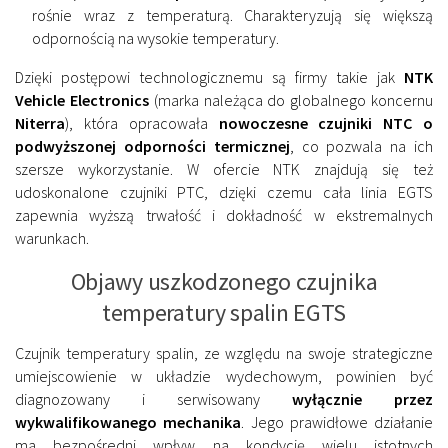
rośnie wraz z temperaturą. Charakteryzują się większą
odpornością na wysokie temperatury.
Dzięki postępowi technologicznemu są firmy takie jak
NTK
Vehicle Electronics
(marka należąca do globalnego koncernu
Niterra
), która opracowała
nowoczesne czujniki NTC o
podwyższonej odporności termicznej
, co pozwala na ich
szersze wykorzystanie. W ofercie NTK znajdują się też
udoskonalone czujniki PTC, dzięki czemu cała linia EGTS
zapewnia wyższą trwałość i dokładność w ekstremalnych
warunkach.
Objawy uszkodzonego czujnika
temperatury spalin EGTS
Czujnik temperatury spalin, ze względu na swoje strategiczne
umiejscowienie w układzie wydechowym, powinien być
diagnozowany i serwisowany
wyłącznie przez
wykwalifikowanego mechanika
. Jego prawidłowe działanie
ma bezpośredni wpływ na kondycję wielu istotnych