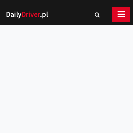
Daily
Driver
.pl
Nowości
Premiery
Rynek
Drogi
Zmiany w prawie
Wydarzenia
MOTORsport
Testy
Porady
Zakup i eksploatacja