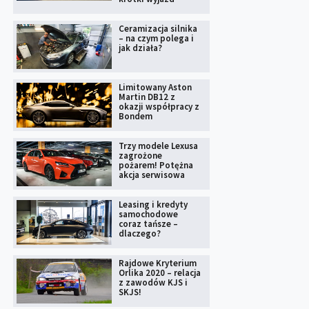
Ceramizacja silnika
– na czym polega i
jak działa?
Limitowany Aston
Martin DB12 z
okazji współpracy z
Bondem
Trzy modele Lexusa
zagrożone
pożarem! Potężna
akcja serwisowa
Leasing i kredyty
samochodowe
coraz tańsze –
dlaczego?
Rajdowe Kryterium
Orlika 2020 – relacja
z zawodów KJS i
SKJS!