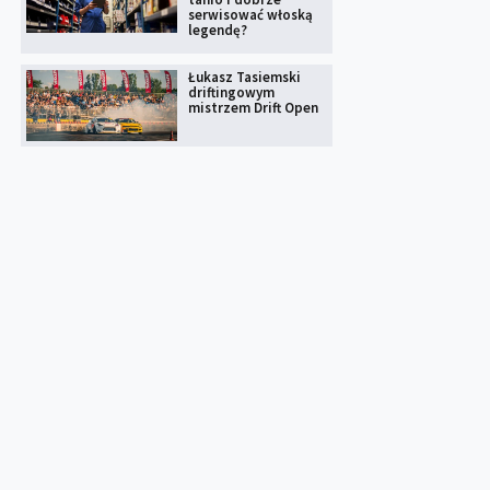
serwisować włoską
legendę?
Łukasz Tasiemski
driftingowym
mistrzem Drift Open