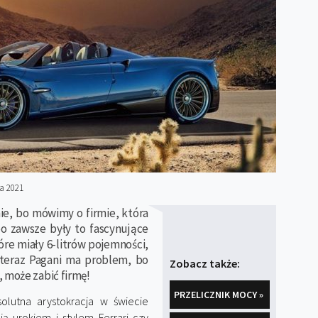
a 2021
ie, bo mówimy o firmie, która
 bo zawsze były to fascynujące
re miały 6-litrów pojemności,
o teraz Pagani ma problem, bo
Zobacz także:
 może zabić firmę!
PRZELICZNIK MOCY »
olutna arystokracja w świecie
ą urokiem i stylem Ferrari czy