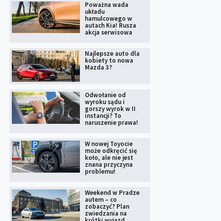
Poważna wada
układu
hamulcowego w
autach Kia! Rusza
akcja serwisowa
Najlepsze auto dla
kobiety to nowa
Mazda 3?
Odwołanie od
wyroku sądu i
gorszy wyrok w II
instancji? To
naruszenie prawa!
W nowej Toyocie
może odkręcić się
koło, ale nie jest
znana przyczyna
problemu!
Weekend w Pradze
autem – co
zobaczyć? Plan
zwiedzania na
krótki wyjazd