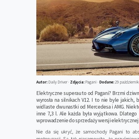
Autor:
Daily Driver ·
Zdjęcia:
Pagani ·
Dodane:
29 październik
Elektryczne superauto od Pagani? Brzmi dziwn
wyrosła na silnikach V12. I to nie byle jakich,
widlaste dwunastki od Mercedesa i AMG. Niektó
inne 7,3 l. Ale każda była wyjątkowa. Dlateg
wprowadzenie do sprzedaży wersji elektrycznej,
Nie da się ukryć, że samochody Pagani to abs
motoryzacji. Są tak niesamowite, że przyćmiewaj