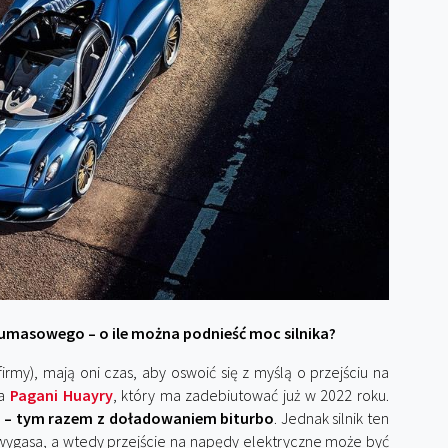
umasowego – o ile można podnieść moc silnika?
firmy), mają oni czas, aby oswoić się z myślą o przejściu na
ca
Pagani Huayry
, który ma zadebiutować już w 2022 roku.
 – tym razem z doładowaniem biturbo
. Jednak silnik ten
 wygasa, a wtedy przejście na napędy elektryczne może być