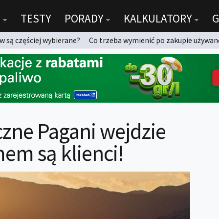
TESTY
PORADY
KALKULATORY
G
 są częściej wybierane?
Co trzeba wymienić po zakupie używan
yczne Pagani wejdzie
em są klienci!