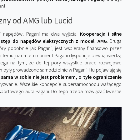
en!
zny od AMG lub Lucid
cji napędów, Pagani ma dwa wyjścia.
Kooperacja i silne
ostęp do napędów elektrycznych z modeli AMG
. Druga
óry podobnie jak Pagani, jest wspierany finansowo przez
ęki temu już na ten moment Pagani dysponuje pewną wiedzą
ega na tym, że do tej pory wszystkie prace rozwojowe
były prowadzone samodzielnie w Pagani. I tu pojawiają się
ama w sobie nie jest problemem, o tyle ograniczenie
 wyzwanie. Wszelkie koncepcje supersamochodu ważącego
 sportowego auta Pagani. Do tego trzeba rozwiązać kwestie