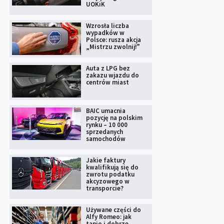
UOKiK
Wzrosła liczba
wypadków w
Polsce: rusza akcja
„Mistrzu zwolnij!”
Auta z LPG bez
zakazu wjazdu do
centrów miast
BAIC umacnia
pozycję na polskim
rynku – 10 000
sprzedanych
samochodów
Jakie faktury
kwalifikują się do
zwrotu podatku
akcyzowego w
transporcie?
Używane części do
Alfy Romeo: jak
tanio i dobrze