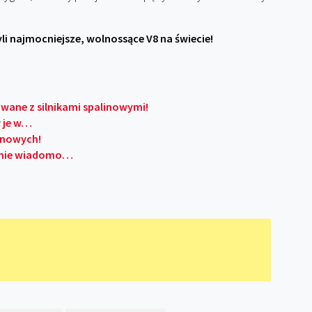
li najmocniejsze, wolnossące V8 na świecie!
owane z silnikami spalinowymi!
ł je w…
linowych!
ko nie wiadomo…