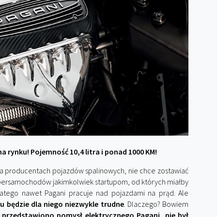
na rynku! Pojemność 10,4 litra i ponad 1000 KM!
a na producentach pojazdów spalinowych, nie chce zostawiać
upersamochodów jakimkolwiek startupom, od których miałby
atego nawet Pagani pracuje nad pojazdami na prąd. Ale
 będzie dla niego niezwykle trudne
. Dlaczego? Bowiem
przedstawiono pomysł elektrycznego Pagani, nie był