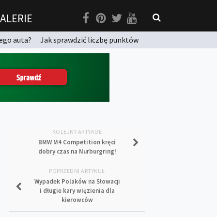
ALERIE
ego auta?
Jak sprawdzić liczbę punktów
KOLEJNY ARTYKUŁ
BMW M4 Competition kręci
dobry czas na Nurburgring!
POPRZEDNI ARTYKUŁ
Wypadek Polaków na Słowacji
i długie kary więzienia dla
kierowców