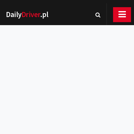
Daily
Driver
.pl
Nowości
Premiery
Rynek
Drogi
Zmiany w prawie
Wydarzenia
MOTORsport
Testy
Porady
Zakup i eksploatacja