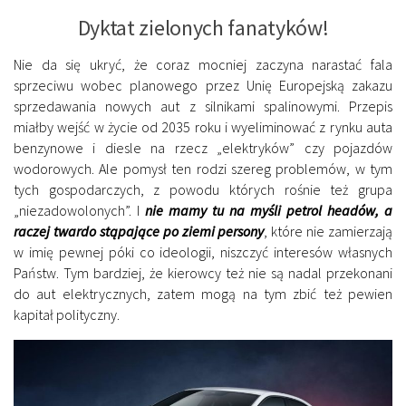
Dyktat zielonych fanatyków!
Nie da się ukryć, że coraz mocniej zaczyna narastać fala
sprzeciwu wobec planowego przez Unię Europejską zakazu
sprzedawania nowych aut z silnikami spalinowymi. Przepis
miałby wejść w życie od 2035 roku i wyeliminować z rynku auta
benzynowe i diesle na rzecz „elektryków” czy pojazdów
wodorowych. Ale pomysł ten rodzi szereg problemów, w tym
tych gospodarczych, z powodu których rośnie też grupa
„niezadowolonych”. I
nie mamy tu na myśli petrol headów, a
raczej twardo stąpające po ziemi persony
, które nie zamierzają
w imię pewnej póki co ideologii, niszczyć interesów własnych
Państw. Tym bardziej, że kierowcy też nie są nadal przekonani
do aut elektrycznych, zatem mogą na tym zbić też pewien
kapitał polityczny.