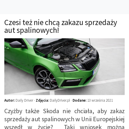
Technika
Prawo
Czesi też nie chcą zakazu sprzedaży
Technika jazdy
aut spalinowych!
Oświetlenie
Kalkulatory
Przelicznik mocy
Auto z niemiec
Galerie
Autor:
Daily Driver ·
Zdjęcia:
DailyDriver.pl ·
Dodane:
13 września 2021
Czyżby także Skoda nie chciała, aby zakaz
sprzedaży aut spalinowych w Unii Europejskiej
wszedł w życie? Taki wniosek można