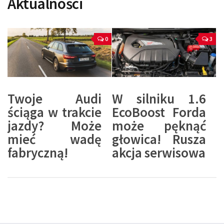
Aktualności
0
3
Twoje Audi
W silniku 1.6
ściąga w trakcie
EcoBoost Forda
jazdy? Może
może pęknąć
mieć wadę
głowica! Rusza
fabryczną!
akcja serwisowa