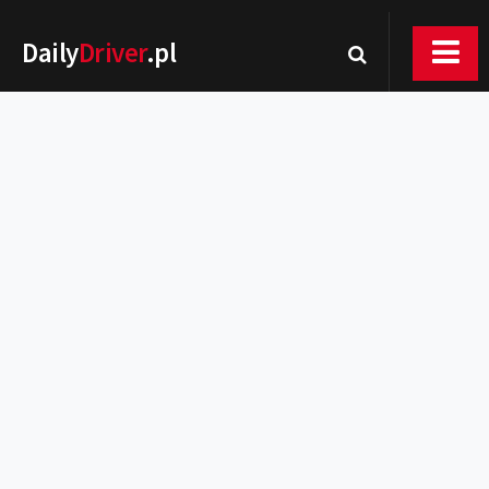
Daily
Driver
.pl
Nowości
Premiery
Rynek
Drogi
Zmiany w prawie
Wydarzenia
MOTORsport
Testy
Porady
Zakup i eksploatacja