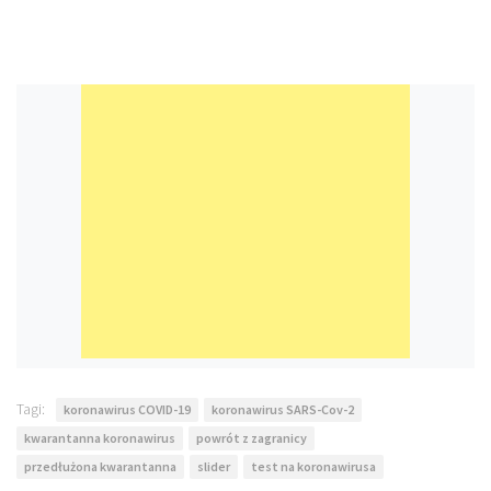
Tagi:
koronawirus COVID-19
koronawirus SARS-Cov-2
kwarantanna koronawirus
powrót z zagranicy
przedłużona kwarantanna
slider
test na koronawirusa