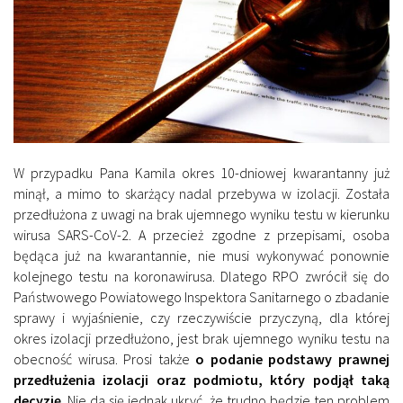
W przypadku Pana Kamila okres 10-dniowej kwarantanny już
minął, a mimo to skarżący nadal przebywa w izolacji. Została
przedłużona z uwagi na brak ujemnego wyniku testu w kierunku
wirusa SARS-CoV-2. A przecież zgodne z przepisami, osoba
będąca już na kwarantannie, nie musi wykonywać ponownie
kolejnego testu na koronawirusa. Dlatego RPO zwrócił się do
Państwowego Powiatowego Inspektora Sanitarnego o zbadanie
sprawy i wyjaśnienie, czy rzeczywiście przyczyną, dla której
okres izolacji przedłużono, jest brak ujemnego wyniku testu na
obecność wirusa. Prosi także
o podanie podstawy prawnej
przedłużenia izolacji oraz podmiotu, który podjął taką
decyzję
. Nie da się jednak ukryć, że trudno będzie ten problem