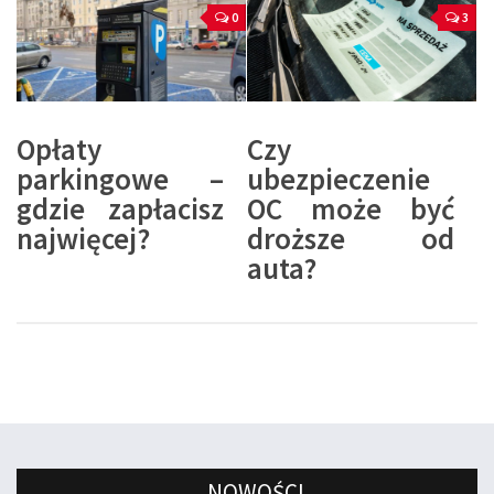
0
3
Opłaty
Czy
parkingowe –
ubezpieczenie
gdzie zapłacisz
OC może być
najwięcej?
droższe od
auta?
NOWOŚCI