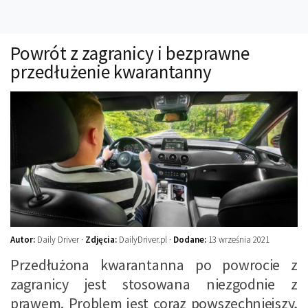
Technika
Prawo
Powrót z zagranicy i bezprawne
Technika jazdy
przedłużenie kwarantanny
Oświetlenie
Kalkulatory
Przelicznik mocy
Auto z niemiec
Galerie
Autor:
Daily Driver ·
Zdjęcia:
DailyDriver.pl ·
Dodane:
13 września 2021
Przedłużona kwarantanna po powrocie z
zagranicy jest stosowana niezgodnie z
prawem. Problem jest coraz powszechniejszy,