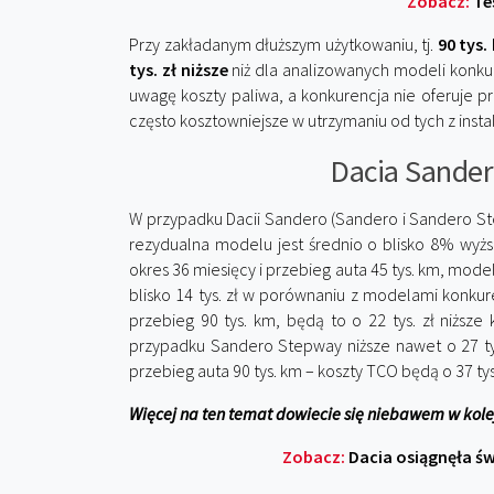
Zobacz:
Te
Przy zakładanym dłuższym użytkowaniu, tj.
90 tys.
tys. zł niższe
niż dla analizowanych modeli konku
uwagę koszty paliwa, a konkurencja nie oferuje 
często kosztowniejsze w utrzymaniu od tych z insta
Dacia Sander
W przypadku Dacii Sandero (Sandero i Sandero Ste
rezydualna modelu jest średnio o blisko 8% wyż
okres 36 miesięcy i przebieg auta 45 tys. km, model
blisko 14 tys. zł w porównaniu z modelami konkur
przebieg 90 tys. km, będą to o 22 tys. zł niższ
przypadku Sandero Stepway niższe nawet o 27 ty
przebieg auta 90 tys. km – koszty TCO będą o 37 ty
Więcej na ten temat dowiecie się niebawem w kol
Zobacz:
Dacia osiągnęła ś