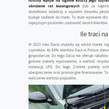
istotny wpływ na ogólne koszty jego użytk
obniżenie rat leasingowych
(lub za najem).
dodatkowo świadczy o wysokim stosunku jakośc
buduje zaufanie do marki. To duże wyzwanie dla p
najwyższym poziomie i zadowolić swoich klientów.
Ile traci n
W 2023 roku Dacia znalazła się wśród marek naj
czynników. Aż 64% klientów Dacii w Polsce stano
gospodarcze. Do tego Dacia nie oferuje rabatów
gotowe pakiety wyposażenia, a wartość rezydua
instalację LPG. Do tego 2-letnie pakiety oc
ubezpieczenie oraz promocyjne finansowanie. Ta p
wyliczenie wartości pojazdów.