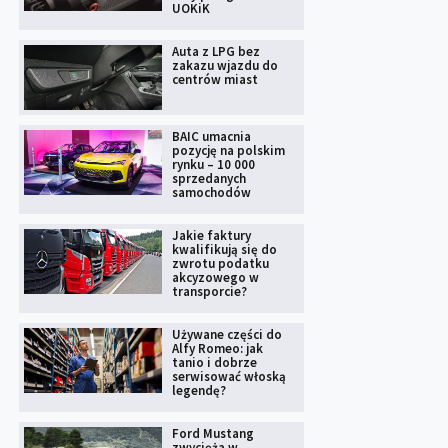
UOKiK
Auta z LPG bez
zakazu wjazdu do
centrów miast
BAIC umacnia
pozycję na polskim
rynku – 10 000
sprzedanych
samochodów
Jakie faktury
kwalifikują się do
zwrotu podatku
akcyzowego w
transporcie?
Używane części do
Alfy Romeo: jak
tanio i dobrze
serwisować włoską
legendę?
Ford Mustang
zwycięża w