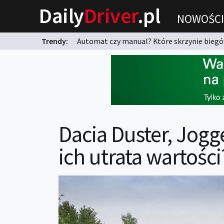
Daily
Driver
.pl
NOWOŚCI
Trendy:
Automat czy manual? Które skrzynie biegów
karnych?
Dacia Duster, Jogge
ich utrata wartości