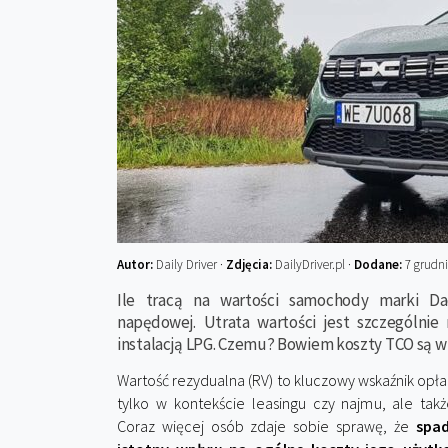
Autor:
Daily Driver ·
Zdjęcia:
DailyDriver.pl ·
Dodane:
7 grudni
Ile tracą na wartości samochody marki Dac
napędowej. Utrata wartości jest szczególni
instalacją LPG. Czemu? Bowiem koszty TCO są w 
Wartość rezydualna (RV) to kluczowy wskaźnik opłac
tylko w kontekście leasingu czy najmu, ale takż
Coraz więcej osób zdaje sobie sprawę, że
spad