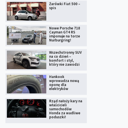
Żarówki Fiat 500 –
spis
Nowe Porsche 718
Cayman GT4 RS
imponuje na torze
Nurburgring!
Wszechstronny SUV
na co dzień –
komfort i styl,
który nie zawodzi
Hankook
wprowadza nową
oponę dla
elektryków
Rząd nałoży kary na
właścicieli
samochodów
Honda za wadliwe
poduszki!