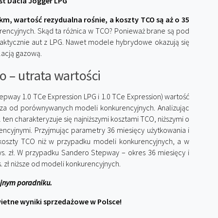
st Dacia Jogger LPG
 km, wartość rezydualna rośnie, a koszty TCO są aż o 35
rencyjnych. Skąd ta różnica w TCO? Ponieważ brane są pod
praktycznie aut z LPG. Nawet modele hybrydowe okazują się
lacją gazową.
o – utrata wartości
pway 1.0 TCe Expression LPG i 1.0 TCe Expression) wartość
sza od porównywanych modeli konkurencyjnych. Analizując
 ten charakteryzuje się najniższymi kosztami TCO, niższymi o
encyjnymi. Przyjmując parametry 36 miesięcy użytkowania i
e koszty TCO niż w przypadku modeli konkurencyjnych, a w
s. zł. W przypadku Sandero Stepway – okres 36 miesięcy i
s. zł niższe od modeli konkurencyjnych.
ejnym poradniku.
wietne wyniki sprzedażowe w Polsce!