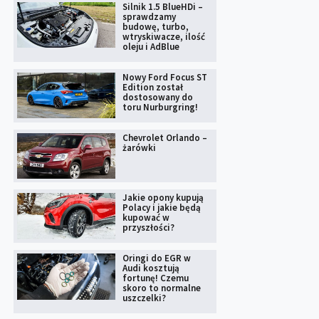
Silnik 1.5 BlueHDi –
sprawdzamy
budowę, turbo,
wtryskiwacze, ilość
oleju i AdBlue
Nowy Ford Focus ST
Edition został
dostosowany do
toru Nurburgring!
Chevrolet Orlando –
żarówki
Jakie opony kupują
Polacy i jakie będą
kupować w
przyszłości?
Oringi do EGR w
Audi kosztują
fortunę! Czemu
skoro to normalne
uszczelki?