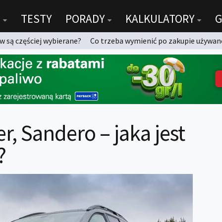
TESTY
PORADY
KALKULATORY
G
 są częściej wybierane?
Co trzeba wymienić po zakupie używan
r, Sandero – jaka jest
?