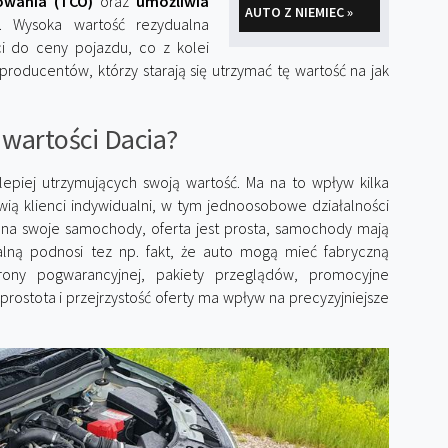
owania (TCO)
oraz
umożliwia
AUTO Z NIEMIEC »
 Wysoka wartość rezydualna
i do ceny pojazdu, co z kolei
roducentów, którzy starają się utrzymać tę wartość na jak
a wartości Dacia?
lepiej utrzymujących swoją wartość.
Ma na to wpływ kilka
wią klienci indywidualni, w tym jednoosobowe działalności
 na swoje samochody, oferta jest prosta, samochody mają
lną podnosi tez np. fakt, że auto mogą mieć fabryczną
hrony pogwarancyjnej, pakiety przeglądów, promocyjne
rostota i przejrzystość oferty ma wpływ na precyzyjniejsze