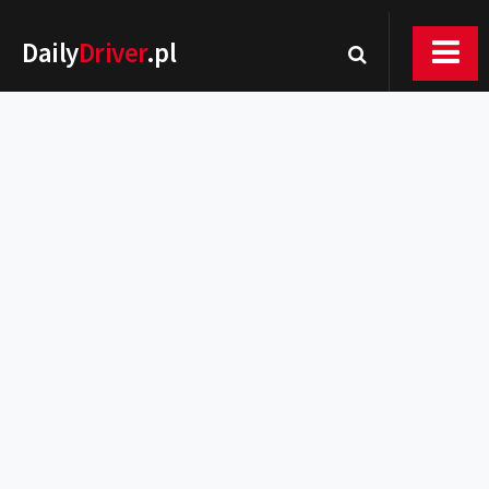
Daily
Driver
.pl
Nowości
Premiery
Rynek
Drogi
Zmiany w prawie
Wydarzenia
MOTORsport
Testy
Porady
Zakup i eksploatacja