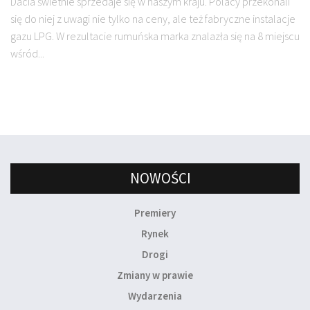
Dacia świetnie sprzedaje się w naszym kraju. Polacy przekonali
się do niej z uwagi nie tylko na ceny, ale też fabryczne instalacje
gazu LPG. W rezultacie rumuńska marka znalazła się na 8 miejscu
wśród...
NOWOŚCI
Premiery
Rynek
Drogi
Zmiany w prawie
Wydarzenia