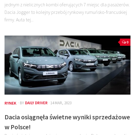
jednym z nielicznych kombi oferujących 7 miejsc dla pasażerów.
Dacia Jogger to kolejny przebój rynkowy rumuńsko-francuskiej
firmy. Auta tej...
0
RYNEK
· BY
DAILY DRIVER
· 14 MAR, 2023
Dacia osiągnęła świetne wyniki sprzedażowe
w Polsce!