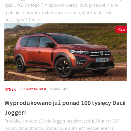
gazu LPG? Do tego 7 miejscowa wersja, duży prześwit, niskie
spalanie i ogromy rozstaw osi oraz cena, która nadal jest
przystępna? Ten test...
0
RYNEK
· BY
DAILY DRIVER
· 27 MAR, 2023
Wyprodukowano już ponad 100 tysięcy Dacii
Jogger!
Produkcja modelu Dacia Jogger przekroczyła już barierę 100
tysięcy samochodów. Rumuńskie auto jest bestsellerem i