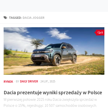
Technika
Prawo
TAGGED:
DACIA JOGGER
Technika jazdy
Oświetlenie
0
Kalkulatory
Przelicznik mocy
Auto z niemiec
Galerie
RYNEK
· BY
DAILY DRIVER
· 24 LIP, 2025
Dacia prezentuje wyniki sprzedaży w Polsce
W pierwszej połowie 2025 roku Dacia zwiększyła sprzedaż w
Polsce o 15%, rejestrując 10 507 samochodów osobowych.