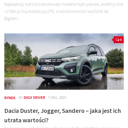
Największy wzrost odnotowały modele hybrydowe, elektryczne
i z fabryczną instalacją LPG, a wśród nowości wyróżnił się
Bigster,...
0
RYNEK
· BY
DAILY DRIVER
· 7 GRU, 2023
Dacia Duster, Jogger, Sandero – jaka jest ich
utrata wartości?