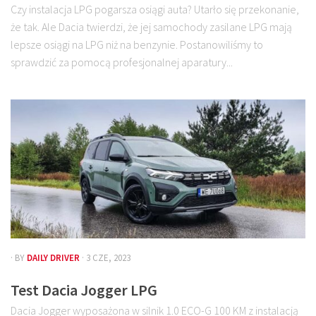
Czy instalacja LPG pogarsza osiągi auta? Utarło się przekonanie,
że tak. Ale Dacia twierdzi, że jej samochody zasilane LPG mają
lepsze osiągi na LPG niż na benzynie. Postanowiliśmy to
sprawdzić za pomocą profesjonalnej aparatury...
· BY
DAILY DRIVER
· 3 CZE, 2023
Test Dacia Jogger LPG
Dacia Jogger wyposażona w silnik 1.0 ECO-G 100 KM z instalacją