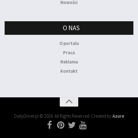
Nowości
O NAS
O portalu
Praca
Reklama
Kontakt
DailyDriver.pl © 2016. All Rights Reserved. Created by
Azure