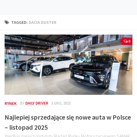
Technika
Prawo
TAGGED:
DACIA DUSTER
Technika jazdy
Oświetlenie
0
Kalkulatory
Przelicznik mocy
Auto z niemiec
Galerie
RYNEK
· BY
DAILY DRIVER
· 3 GRU, 2025
Najlepiej sprzedające się nowe auta w Polsce
– listopad 2025
Według danych Instytutu Badań Rynku Motoryzacyjnego SAMAR,