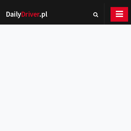
Daily
Driver
.pl
Nowości
Premiery
Rynek
Drogi
Zmiany w prawie
Wydarzenia
MOTORsport
Testy
Porady
Zakup i eksploatacja