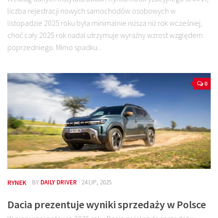
liczba rejestracji nowych samochodów osobowych w
listopadzie 2025 roku była minimalnie niższa niż rok wcześniej,
choć cały 2025 rok nadal utrzymuje wyraźny wzrost względem
poprzedniego. Mimo spadku...
0
RYNEK
· BY
DAILY DRIVER
· 24 LIP, 2025
Dacia prezentuje wyniki sprzedaży w Polsce