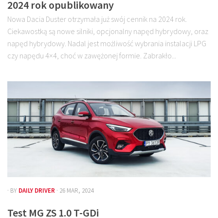
2024 rok opublikowany
Nowa Dacia Duster otrzymała już swój cennik na 2024 rok.
Ciekawostką są nowe silniki, opcjonalny napęd hybrydowy, oraz
napęd hybrydowy. Nadal jest możliwość wybrania instalacji LPG
czy napędu 4×4, choć w zawężonej formie. Zabrakło...
· BY
DAILY DRIVER
· 26 MAR, 2024
Test MG ZS 1.0 T-GDi