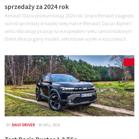
sprzedaży za 2024 rok
Renault i Dacia podsumowują 2024 rok. Grupa Renault osiągnęła
wzrost sprzedaży w każdej swej marce (Renault, Dacia i Alpine) i
umocniła swoją pozycję na europejskim rynku samochodowym.
Elektryfikacja gamy modeli, rekordowe wyniki w kluczowych...
2
· BY
DAILY DRIVER
· 30 GRU, 2024