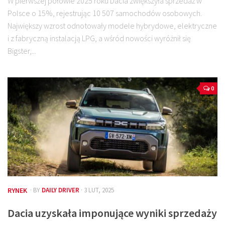
W pierwszej połowie 2025 roku Dacia zwiększyła sprzedaż w
Polsce o 15%, rejestrując 10 507 samochodów osobowych.
Największy wzrost odnotowały modele hybrydowe, elektryczne
i z fabryczną instalacją LPG, a wśród nowości wyróżnił się
Bigster,...
0
RYNEK
· BY
DAILY DRIVER
· 3 LUT, 2025
Dacia uzyskała imponujące wyniki sprzedaży