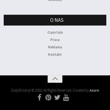
O NAS
O portalu
Praca
Reklama
Kontakt
DailyDriver.pl © 2016. All Rights Reserved. Created by
Azure