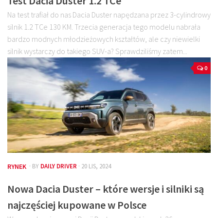
Test Dacia Duster 1.2 TCe
Na test trafiał do nas Dacia Duster napędzana przez 3-cylindrowy
silnik 1.2 TCe 130 KM. Trzecia generacja tego modelu nabrała
bardzo modnych młodzieżowych kształtów, ale czy niewielki
silnik wystarczy do takiego SUV-a? Sprawdziliśmy zatem...
0
RYNEK
· BY
DAILY DRIVER
· 20 LIS, 2024
Nowa Dacia Duster – które wersje i silniki są
najczęściej kupowane w Polsce