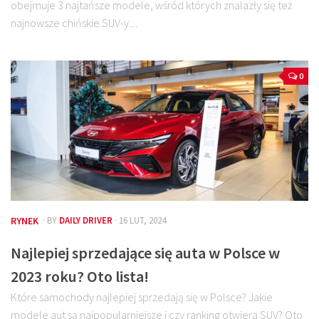
obejmuje 3 najtańsze modele, wśród których znalazły się też
najnowsze chińskie SUV-y....
0
RYNEK
· BY
DAILY DRIVER
· 16 LUT, 2024
Najlepiej sprzedające się auta w Polsce w
2023 roku? Oto lista!
Które samochody najlepiej sprzedają się w Polsce? Jakie
modele aut są najpopularniejsze i czy ranking otwiera SUV? Oto