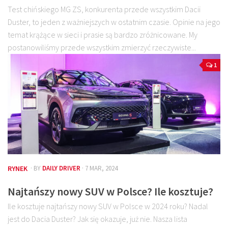
Test chińskiego MG ZS, konkurenta przede wszystkim Dacii
Duster, to jeden z ważniejszych w ostatnim czasie. Opinie na jego
temat krążące w sieci i prasie są bardzo zróżnicowane. My
postanowiliśmy przede wszystkim zmierzyć rzeczywiste...
1
RYNEK
· BY
DAILY DRIVER
· 7 MAR, 2024
Najtańszy nowy SUV w Polsce? Ile kosztuje?
Ile kosztuje najtańszy nowy SUV w Polsce w 2024 roku? Nadal
jest do Dacia Duster? Jak się okazuje, już nie. Nasza lista