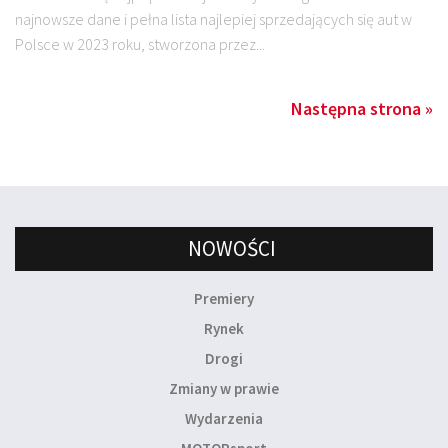
najnowsze dane i pełna lista najlepiej sprzedających się aut w
Polsce w 2023 roku, stworzona przez...
Następna strona »
NOWOŚCI
Premiery
Rynek
Drogi
Zmiany w prawie
Wydarzenia