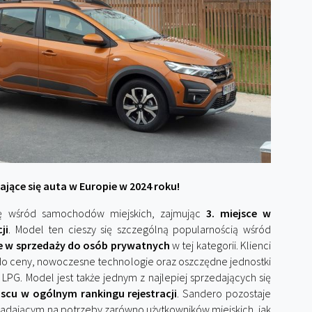
ające się auta w Europie w 2024 roku!
ję wśród samochodów miejskich, zajmując
3. miejsce w
ji
. Model ten cieszy się szczególną popularnością wśród
ce w sprzedaży do osób prywatnych
w tej kategorii. Klienci
 do ceny, nowoczesne technologie oraz oszczędne jednostki
PG. Model jest także jednym z najlepiej sprzedających się
jscu w ogólnym rankingu rejestracji
. Sandero pozostaje
adającym na potrzeby zarówno użytkowników miejskich, jak