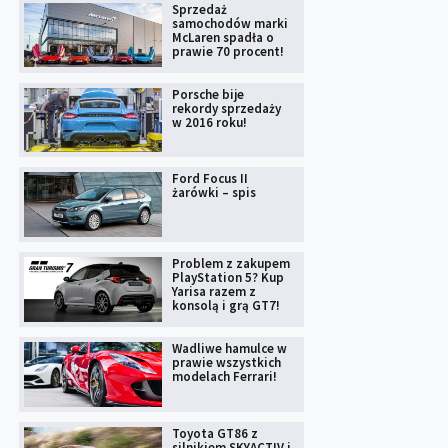
Sprzedaż
samochodów marki
McLaren spadła o
prawie 70 procent!
Porsche bije
rekordy sprzedaży
w 2016 roku!
Ford Focus II
żarówki – spis
Problem z zakupem
PlayStation 5? Kup
Yarisa razem z
konsolą i grą GT7!
Wadliwe hamulce w
prawie wszystkich
modelach Ferrari!
Toyota GT86 z
silnikiem SKYACTIV i