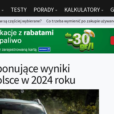
TESTY
PORADY
KALKULATORY
G
 są częściej wybierane?
Co trzeba wymienić po zakupie używan
ponujące wyniki
olsce w 2024 roku