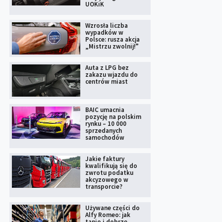
UOKiK
Wzrosła liczba
wypadków w
Polsce: rusza akcja
„Mistrzu zwolnij!”
Auta z LPG bez
zakazu wjazdu do
centrów miast
BAIC umacnia
pozycję na polskim
rynku – 10 000
sprzedanych
samochodów
Jakie faktury
kwalifikują się do
zwrotu podatku
akcyzowego w
transporcie?
Używane części do
Alfy Romeo: jak
tanio i dobrze