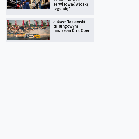
serwisować włoską
legendę?
Łukasz Tasiemski
driftingowym
mistrzem Drift Open