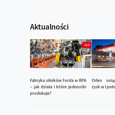
Aktualności
0
Fabryka silników Forda w RPA
Orlen osią
– jak działa i które jednostki
zysk w I poł
produkuje?