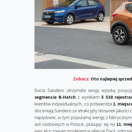
Zobacz:
Oto najlepiej sprzed
Dacia Sandero utrzymała swoją wysoką pozyc
segmencie B-Hatch
z wynikiem
5 538 rejestrac
klientów indywidualnych, co potwierdza
2. miejs
doceniają Sandero za atrakcyjny stosunek jakości
napędowe, w tym popularną wersję z fabrycznym L
aut osobowych w Polsce, plasując się na
11. mie
więc kluczowym modelem w ofercie Dacii, odpowi