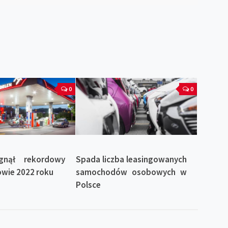
0
0
gnął rekordowy
Spada liczba leasingowanych
owie 2022 roku
samochodów osobowych w
Polsce