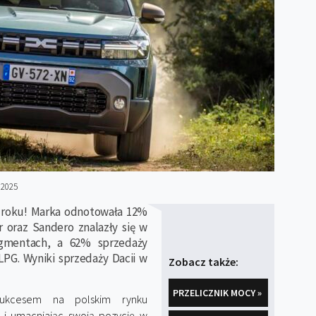
 2025
4 roku! Marka odnotowała 12%
 oraz Sandero znalazły się w
gmentach, a 62% sprzedaży
PG. Wyniki sprzedaży Dacii w
Zobacz także:
PRZELICZNIK MOCY »
ukcesem na polskim rynku
 i umacniając swoją pozycję w