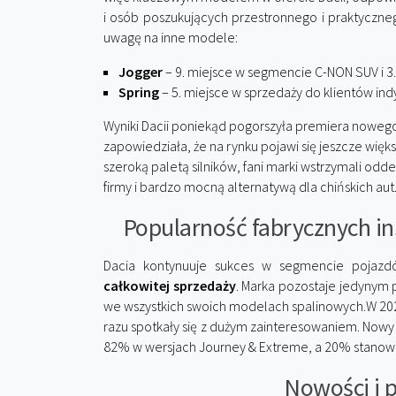
i osób poszukujących przestronnego i praktyczn
uwagę na inne modele:
Jogger
– 9. miejsce w segmencie C-NON SUV i 3.
Spring
– 5. miejsce w sprzedaży do klientów i
Wyniki Dacii poniekąd pogorszyła premiera nowego
zapowiedziała, że na rynku pojawi się jeszcze więk
szeroką paletą silników, fani marki wstrzymali odd
firmy i bardzo mocną alternatywą dla chińskich aut
Popularność fabrycznych in
Dacia kontynuuje sukces w segmencie pojazdó
całkowitej sprzedaży
. Marka pozostaje jedynym
we wszystkich swoich modelach spalinowych.W 202
razu spotkały się z dużym zainteresowaniem. Nowy 
82% w wersjach Journey & Extreme, a 20% stanowi
Nowości i 