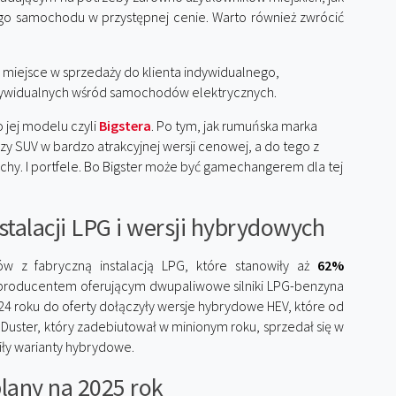
ego samochodu w przystępnej cenie. Warto również zwrócić
 miejsce w sprzedaży do klienta indywidualnego,
ndywidualnych wśród samochodów elektrycznych.
 jej modelu czyli
Bigstera
. Po tym, jak rumuńska marka
szy SUV w bardzo atrakcyjnej wersji cenowej, a do tego z
echy. I portfele. Bo Bigster może być gamechangerem dla tej
.
stalacji LPG i wersji hybrydowych
w z fabryczną instalacją LPG, które stanowiły aż
62%
 producentem oferującym dwupaliwowe silniki LPG-benzyna
4 roku do oferty dołączyły wersje hybrydowe HEV, które od
Duster, który zadebiutował w minionym roku, sprzedał się w
ły warianty hybrydowe.
plany na 2025 rok