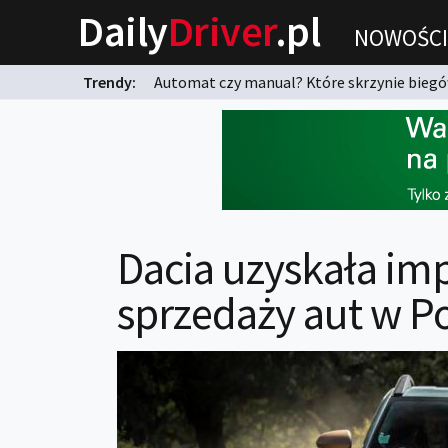
Daily
Driver
.pl
NOWOŚCI
Trendy:
Automat czy manual? Które skrzynie biegów
karnych?
Dacia uzyskała im
sprzedaży aut w P