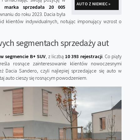
AUTO Z NIEMIEC »
 marka sprzedała 20 005
naniu do roku 2023. Dacia była
ód klientów indywidualnych, notując imponujący wzrost o
wych segmentach sprzedaży aut
 w segmencie B+ SUV
, z liczbą
10 393 rejestracji
. Co piąty
eśla rosnące zainteresowanie klientów nowoczesnymi
ż Dacia Sandero, czyli najlepiej sprzedające się auto w
tutaj auto cieszy się rosnącym powodzeniem.