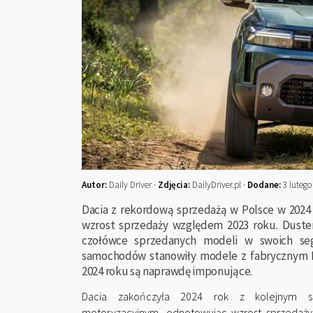
Autor:
Daily Driver ·
Zdjęcia:
DailyDriver.pl ·
Dodane:
3 lutego
Dacia z rekordową sprzedażą w Polsce w 202
wzrost sprzedaży względem 2023 roku. Duster
czołówce sprzedanych modeli w swoich se
samochodów stanowiły modele z fabrycznym L
2024 roku są naprawdę imponujące.
Dacia zakończyła 2024 rok z kolejnym s
motoryzacyjnym, odnotowując wzrost sprzedaży