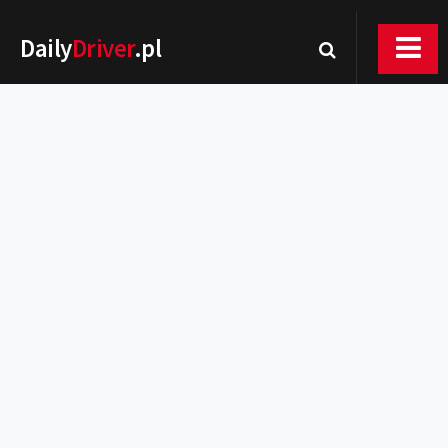
Daily
Driver
.pl
Nowości
Premiery
Rynek
Drogi
Zmiany w prawie
Wydarzenia
MOTORsport
Testy
Porady
Zakup i eksploatacja