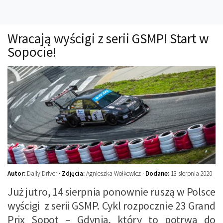
Technika
Prawo
Wracają wyścigi z serii GSMP! Start w
Technika jazdy
Sopocie!
Oświetlenie
Kalkulatory
Przelicznik mocy
Auto z niemiec
Galerie
Autor:
Daily Driver ·
Zdjęcia:
Agnieszka Wołkowicz ·
Dodane:
13 sierpnia 2020
Już jutro, 14 sierpnia ponownie ruszą w Polsce
wyścigi z serii GSMP. Cykl rozpocznie 23 Grand
Prix Sopot – Gdynia, który to potrwa do