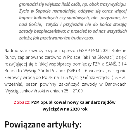
gromadzi się większa ilość osób, np. obok trasy wyścigu.
Życie w Sopocie normalnieje, odbywa się coraz więcej
imprez kulturalnych czy sportowych, ale przyznam, że
nasi Goście, turyści i przyjezdni nie do końca stosują
zasady bezpieczeństwa; a przecież to od nas wszystkich
zależy, jak przetrwamy ten trudny czas.
Nadmorskie zawody rozpoczną sezon GSMP PZM 2020. Kolejne
Rundy zaplanowano zarówno w Polsce, jak i na Słowacji; dzięki
rozwijającej się bliskiej współpracy pomiędzy PZM a SAMŠ. 3 i 4
Runda to Wyścig Górski Pezinok (SVK) 4 – 6 września, następnie
kierowcy wrócą do Polski na 17.S Wyścig Górski Prządki (18 – 20
września), sezon powinny zakończyć zawody w Banovcach
(Wyścig Jankov Vrsok) w dniach 25 – 27.09.
Zobacz:
PZM opublikował nowy kalendarz rajdów i
wyścigów na 2020 rok!
Powiązane artykuły: