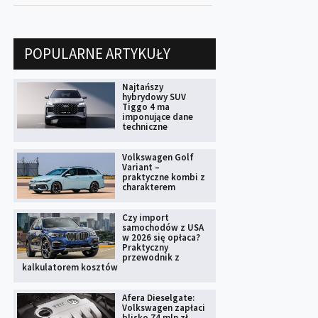
POPULARNE ARTYKUŁY
Najtańszy
hybrydowy SUV
Tiggo 4 ma
imponujące dane
techniczne
Volkswagen Golf
Variant –
praktyczne kombi z
charakterem
Czy import
samochodów z USA
w 2026 się opłaca?
Praktyczny
przewodnik z
kalkulatorem kosztów
Afera Dieselgate:
Volkswagen zapłaci
blisko 74 mln zł