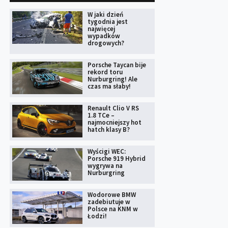
W jaki dzień
tygodnia jest
najwięcej
wypadków
drogowych?
Porsche Taycan bije
rekord toru
Nurburgring! Ale
czas ma słaby!
Renault Clio V RS
1.8 TCe –
najmocniejszy hot
hatch klasy B?
Wyścigi WEC:
Porsche 919 Hybrid
wygrywa na
Nurburgring
Wodorowe BMW
zadebiutuje w
Polsce na KNM w
Łodzi!