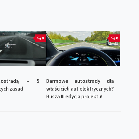
0
0
tostradą – 5
Darmowe autostrady dla
zych zasad
właścicieli aut elektrycznych?
Rusza III edycja projektu!