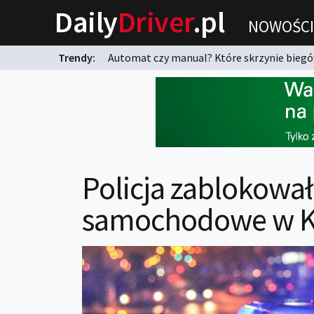
Daily
Driver
.pl
NOWOŚCI
Trendy:
Automat czy manual? Które skrzynie biegów
karnych?
Policja zablokował
samochodowe w Ko