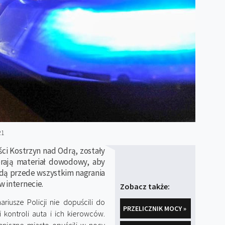
21
i Kostrzyn nad Odrą, zostały
erają materiał dowodowy, aby
dą przede wszystkim nagrania
w internecie.
Zobacz także:
riusze Policji nie dopuścili do
PRZELICZNIK MOCY »
kontroli auta i ich kierowców.