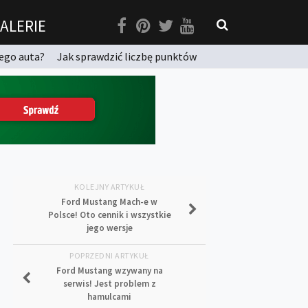
ALERIE
ego auta?
Jak sprawdzić liczbę punktów
KOLEJNY ARTYKUŁ
Ford Mustang Mach-e w
Polsce! Oto cennik i wszystkie
jego wersje
POPRZEDNI ARTYKUŁ
Ford Mustang wzywany na
serwis! Jest problem z
hamulcami