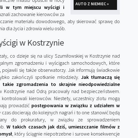
aniczne miasto opuścili w nocy
AUTO Z NIEMIEC »
ali w tym miejscu wyścigi i
 uznali zachowanie kierowców za
pieczanie materiału dowodowego, aby skierować sprawę do
 dla życia i zdrowia wielu osób.
yścigi w Kostrzynie
ły, co dzieje się na ulicy Szumiłowskiej w Kostrzynie nad
egalnym zgromadzeniu i wyścigach samochodowych, które
pojawili się także obserwatorzy. Jak informują świadkowie
zybko zakończyli spotkanie młodzieży.
Jak tłumaczą się
u takie zgromadzenia to skrajnie nieodpowiedzialne
ię w Kostrzynie nad Odrą pracowały nad bezpieczeństwem.
t kontrolowali kierowców. Niestety, uczestnicy zlotu mogą
 mają prowadzić
postępowania w związku z udziałem w
y czas docierają do kolejnych nagrań i to one stanowić będą
azany do prokuratury, w związku ze sprowadzeniem
ób.
W takich czasach jak dziś, umieszczanie filmów z
pomysł
, który ściągnie niepotrzebne i surowe konsekwencje