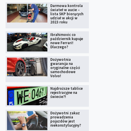
Darmowa kontrola
świateł w aucie –
lista SKP biorących
udział w akcji w
2023 roku
Ibrahimovic co
październik kupuje
nowe Ferrari!
Dlaczego?
Dożywotnia
gwarancja na
oryginalne części
samochodowe
Volvo!
Najdroższe tablice
rejestracyjne na
świecie?!
Dożywotni zakaz
prowadzenia
pojazdów jest
niekonstytucyjny?