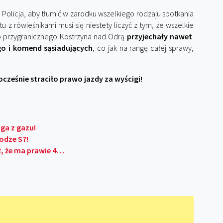
Policja, aby tłumić w zarodku wszelkiego rodzaju spotkania
z rówieśnikami musi się niestety liczyć z tym, że wszelkie
o przygranicznego Kostrzyna nad Odrą
przyjechały nawet
o i komend sąsiadujących
, co jak na rangę całej sprawy,
ześnie straciło prawo jazdy za wyścigi!
oga z gazu!
odze S7!
ł, że ma prawie 4…