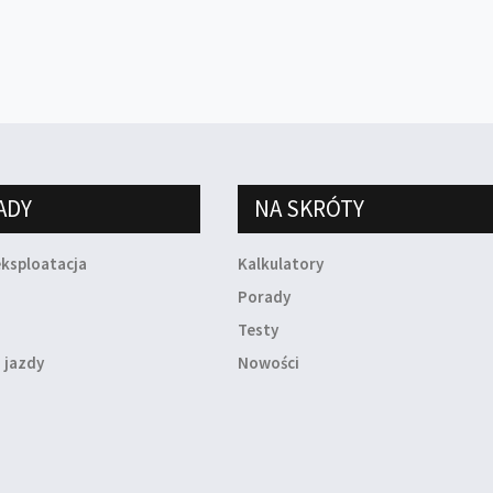
ADY
NA SKRÓTY
eksploatacja
Kalkulatory
a
Porady
Testy
 jazdy
Nowości