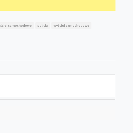
yścigi samochodowe
policja
wyścigi samochodowe