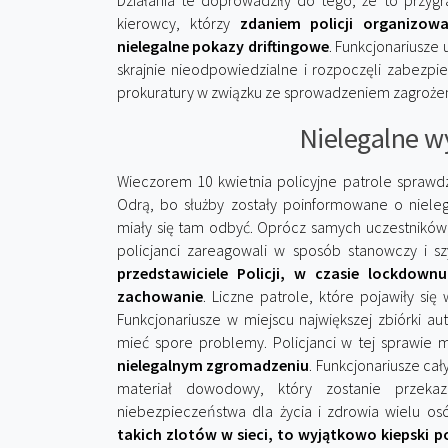
Działania te doprowadziły do tego, że to przygr
kierowcy, którzy
zdaniem policji organizow
nielegalne pokazy driftingowe
. Funkcjonariusze
skrajnie nieodpowiedzialne i rozpoczęli zabez
prokuratury w związku ze sprowadzeniem zagrożenia
Nielegalne w
Wieczorem 10 kwietnia policyjne patrole sprawdza
Odrą, bo służby zostały poinformowane o niel
miały się tam odbyć. Oprócz samych uczestników, 
policjanci zareagowali w sposób stanowczy i s
przedstawiciele Policji, w czasie lockdown
zachowanie
. Liczne patrole, które pojawiły s
Funkcjonariusze w miejscu największej zbiórki au
mieć spore problemy. Policjanci w tej sprawie
nielegalnym zgromadzeniu
. Funkcjonariusze cał
materiał dowodowy, który zostanie przek
niebezpieczeństwa dla życia i zdrowia wielu os
takich zlotów w sieci, to wyjątkowo kiepski 